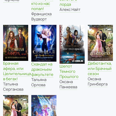
кто из нас
лорда
попал!
Алекс Найт
Франциска
Вудворт
Брачная
Дебютантка,
Скандал на
Шепот
афера, или
или Брачный
драконьем
Темного
Целительница
сезон
факультете
Прошлого
в бегах!
Оксана
Тальяна
Оксана
Татьяна
Гринберга
Орлова
Панкеева
Серганова