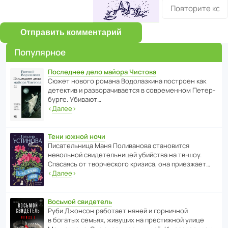
Отправить комментарий
Популярное
Последнее дело майора Чистова
Сюжет нового романа Водо­ла­з­кина пост­роен как
дете­ктив и разво­ра­чи­ва­ется в совре­менном Пете­р­
бурге. Убивают…
‹
Далее
›
Тени южной ночи
Писа­тель­ница Маня Поли­ва­нова стано­вится
невольной свиде­тель­ницей убийства на тв-шоу.
Спасаясь от твор­че­с­кого кризиса, она приезжает…
‹
Далее
›
Восьмой свидетель
Руби Джонсон рабо­тает няней и горни­чной
в богатых семьях, живущих на прес­ти­жной улице