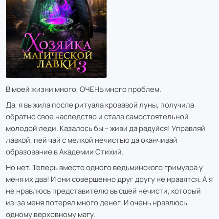
В моей жизни много, ОЧЕНЬ много проблем.
Да, я выжила после ритуала кровавой луны, получила
обратно свое наследство и стала самостоятельной
молодой леди. Казалось бы – живи да радуйся! Управляй
лавкой, пей чай с мелкой нечистью да оканчивай
образование в Академии Стихий.
Но нет. Теперь вместо одного ведьминского гримуара у
меня их два! И они совершенно друг другу не нравятся. А я
не нравлюсь представителю высшей нечисти, который
из-за меня потерял много денег. И очень нравлюсь
одному верховному магу.