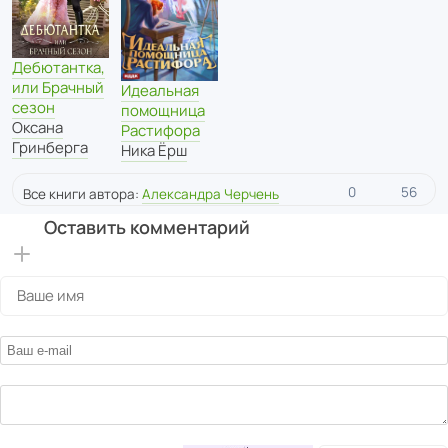
Дебютантка,
или Брачный
Идеальная
сезон
помощница
Оксана
Растифора
Гринберга
Ника Ёрш
0
56
Все книги автора:
Александра Черчень
Оставить комментарий