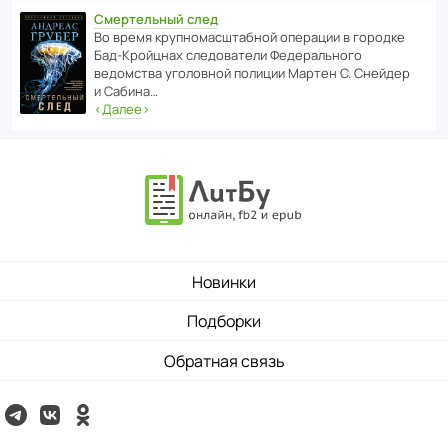
Смертельный след
Во время круп­но­мас­ш­та­бной операции в городке
Бад‑Крой­цнах следо­ва­тели Феде­раль­ного
ведомства уголо­вной полиции Мартен С. Снейдер
и Сабина…
‹
Далее
›
Новинки
Подборки
Обратная связь