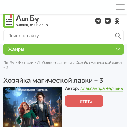
Жанры
ЛитБу
›
Фэнтези
›
Любовное фэнтези
› Хозяйка магической лавки
– 3
Хозяйка магической лавки – 3
Автор:
Александра Черчень
Читать