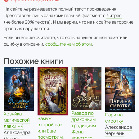
На сайте
не
размещается полный текст произведения.
Представлен лишь ознакомительный фрагмент с
Литрес
(не более 20% текста). И мы верим, что на их сайте авторские
права
не
нарушаются.
Если вы всё же считаете, что есть нарушение или заметили
ошибку в описании,
сообщите нам об этом
.
Похожие книги
Развод по
Хозяйка
Пари на
Замуж
драконьим
магической
сиротку
второй раз,
традициям.
лавки – 4
Александра
или Еще
Жена
Александра
Черчень
посмотрим,
золотого
Черчень