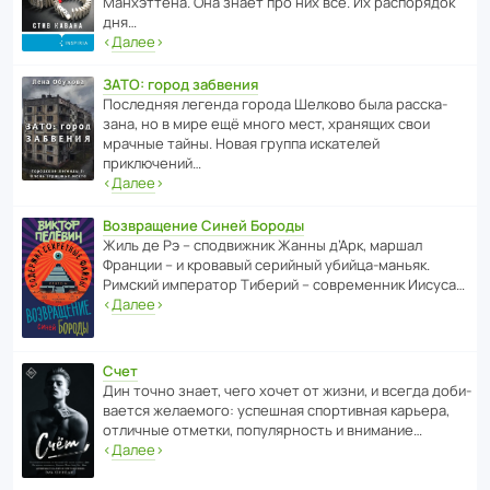
Манх­эт­тена. Она знает про них всё. Их распо­рядок
дня…
‹
Далее
›
ЗАТО: город забвения
После­дняя легенда города Шелково была расска­
зана, но в мире ещё много мест, хранящих свои
мрачные тайны. Новая группа иска­телей
приключений…
‹
Далее
›
Возвращение Синей Бороды
Жиль де Рэ – спод­ви­жник Жанны д’Арк, маршал
Франции – и кровавый серийный убийца-маньяк.
Римский импе­ратор Тиберий – совре­менник Иисуса…
‹
Далее
›
Счет
Дин точно знает, чего хочет от жизни, и всегда доби­
ва­ется жела­е­мого: успе­шная спор­ти­вная карьера,
отли­чные отметки, попу­ля­р­ность и внимание…
‹
Далее
›