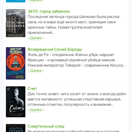
ЗАТО: город забвения
После­дняя легенда города Шелково была расска­
зана, но в мире ещё много мест, хранящих свои
мрачные тайны. Новая группа иска­телей
приключений…
‹
Далее
›
Возвращение Синей Бороды
Жиль де Рэ – спод­ви­жник Жанны д’Арк, маршал
Франции – и кровавый серийный убийца-маньяк.
Римский импе­ратор Тиберий – совре­менник Иисуса…
‹
Далее
›
Счет
Дин точно знает, чего хочет от жизни, и всегда доби­
ва­ется жела­е­мого: успе­шная спор­ти­вная карьера,
отли­чные отметки, попу­ля­р­ность и внимание…
‹
Далее
›
Смертельный след
Во время круп­но­мас­ш­та­бной операции в городке