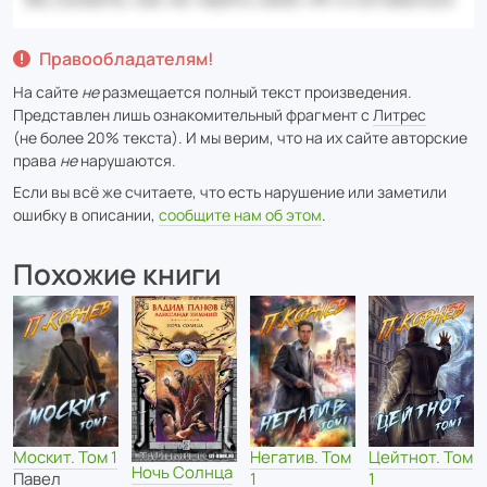
Правообладателям!
На сайте
не
размещается полный текст произведения.
Представлен лишь ознакомительный фрагмент с
Литрес
(не более 20% текста). И мы верим, что на их сайте авторские
права
не
нарушаются.
Если вы всё же считаете, что есть нарушение или заметили
ошибку в описании,
сообщите нам об этом
.
Похожие книги
Цейтнот. Том
Москит. Том 1
Негатив. Том
Ночь Солнца
1
Павел
1