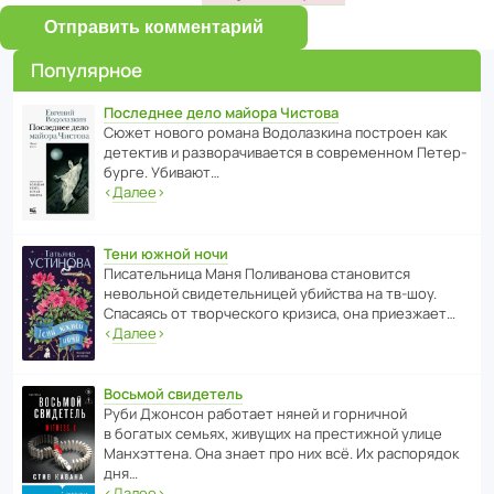
Отправить комментарий
Популярное
Последнее дело майора Чистова
Сюжет нового романа Водо­ла­з­кина пост­роен как
дете­ктив и разво­ра­чи­ва­ется в совре­менном Пете­р­
бурге. Убивают…
‹
Далее
›
Тени южной ночи
Писа­тель­ница Маня Поли­ва­нова стано­вится
невольной свиде­тель­ницей убийства на тв-шоу.
Спасаясь от твор­че­с­кого кризиса, она приезжает…
‹
Далее
›
Восьмой свидетель
Руби Джонсон рабо­тает няней и горни­чной
в богатых семьях, живущих на прес­ти­жной улице
Манх­эт­тена. Она знает про них всё. Их распо­рядок
дня…
‹
Далее
›