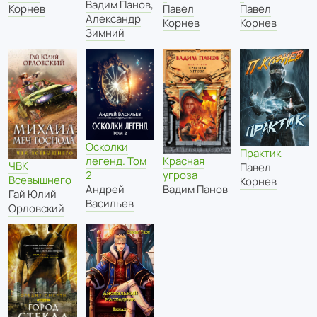
Вадим Панов
,
Павел
Корнев
Павел
Александр
Корнев
Корнев
Зимний
Осколки
Практик
Красная
легенд. Том
ЧВК
Павел
угроза
2
Всевышнего
Корнев
Вадим Панов
Андрей
Гай Юлий
Васильев
Орловский