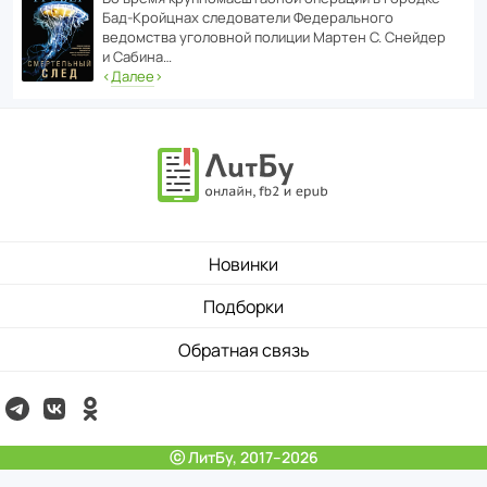
Бад‑Крой­цнах следо­ва­тели Феде­раль­ного
ведомства уголо­вной полиции Мартен С. Снейдер
и Сабина…
‹
Далее
›
Новинки
Подборки
Обратная связь
ⓒ ЛитБу, 2017–2026