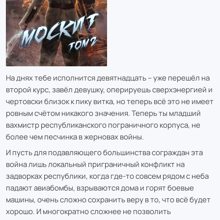
На днях тебе исполнится девятнадцать – уже перешёл на
второй курс, завёл девушку, оперируешь сверхэнергией и
чертовски близок к пику витка, но теперь всё это не имеет
ровным счётом никакого значения. Теперь ты младший
вахмистр республиканского пограничного корпуса, не
более чем песчинка в жерновах войны.
И пусть для подавляющего большинства сограждан эта
война лишь локальный приграничный конфликт на
задворках республики, когда где-то совсем рядом с неба
падают авиабомбы, взрываются дома и горят боевые
машины, очень сложно сохранить веру в то, что всё будет
хорошо. И многократно сложнее не позволить