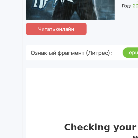
Год:
2
Ознак-ый фрагмент (Литрес)
.ep