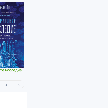
ое наследие
0
5