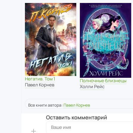
Негатив. Том 1
Полночные близнецы
Павел Корнев
Холли Рейс
Все книги автора:
Павел Корнев
Оставить комментарий