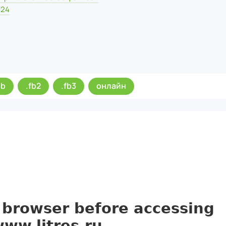
024
ub
.fb2
.fb3
онлайн