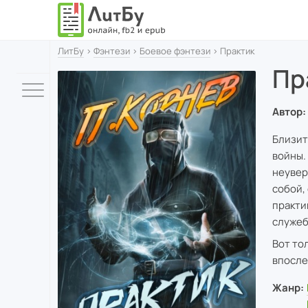
ЛитБу
›
Фэнтези
›
Боевое фэнтези
› Практик
Пр
Автор:
Близит
войны.
неувер
собой,
практи
служеб
Вот то
впосле
Жанр: