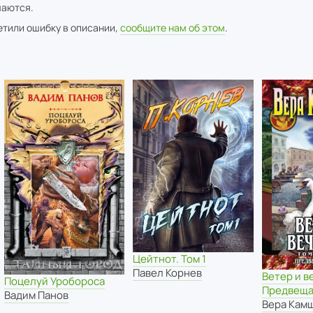
аются.
метили ошибку в описании,
сообщите нам об этом
.
Цейтнот. Том 1
Павел Корнев
Ветер и ве
Поцелуй Уробороса
Предвеща
Вадим Панов
Вера Кам