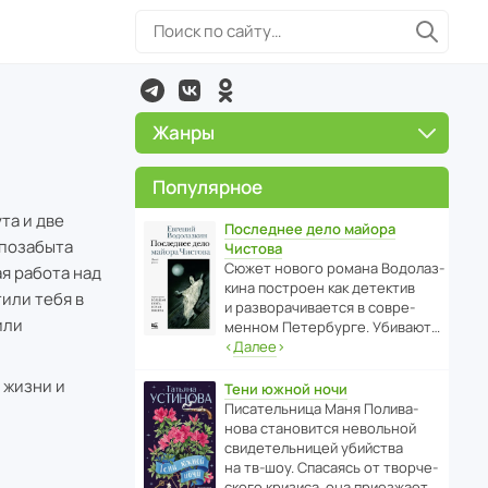
Жанры
Популярное
та и две
Последнее дело майора
 позабыта
Чистова
Сюжет нового романа Водо­ла­з­
я работа над
кина пост­роен как дете­ктив
или тебя в
и разво­ра­чи­ва­ется в совре­
или
менном Пете­р­бурге. Убивают…
‹
Далее
›
 жизни и
Тени южной ночи
Писа­тель­ница Маня Поли­ва­
нова стано­вится невольной
свиде­тель­ницей убийства
на тв-шоу. Спасаясь от твор­че­
с­кого кризиса, она приезжает…