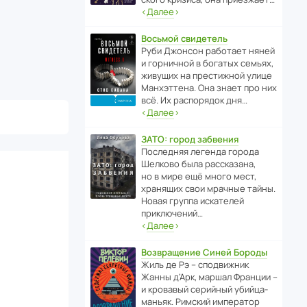
‹
Далее
›
Восьмой свидетель
Руби Джонсон рабо­тает няней
и горни­чной в богатых семьях,
живущих на прес­ти­жной улице
Манх­эт­тена. Она знает про них
всё. Их распо­рядок дня…
‹
Далее
›
ЗАТО: город забвения
После­дняя легенда города
Шелково была расска­зана,
но в мире ещё много мест,
хранящих свои мрачные тайны.
Новая группа иска­телей
приключений…
‹
Далее
›
Возвращение Синей Бороды
Жиль де Рэ – спод­ви­жник
Жанны д’Арк, маршал Франции –
и кровавый серийный убийца-
маньяк. Римский импе­ратор