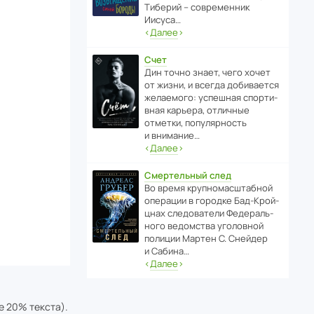
Тиберий – совре­менник
Иисуса…
‹
Далее
›
Счет
Дин точно знает, чего хочет
от жизни, и всегда доби­ва­ется
жела­е­мого: успе­шная спор­ти­
вная карьера, отли­чные
отметки, попу­ля­р­ность
и внимание…
‹
Далее
›
Смертельный след
Во время круп­но­мас­ш­та­бной
операции в городке Бад‑Крой­
цнах следо­ва­тели Феде­раль­
ного ведомства уголо­вной
полиции Мартен С. Снейдер
и Сабина…
‹
Далее
›
е 20% текста).