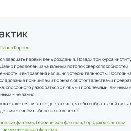
актик
Павел Корнев
ся двадцать первый день рождения. Позади три курса институ
 Давно преодолён изначальный потолок сверхспособностей,
енность и вытравлена излишняя стеснительность. Постоянна
 следование принципам и борьба с обстоятельствами преврат
ка, способного разобраться с любыми проблемами, личными 
ными – не важно.
лько окажется ли этого достаточно, чтобы выбрать свой путь в
дствии о своём выборе не пожалеть?
Боевое фэнтези
,
Героическое фэнтези
,
Городское фэнтези
,
Приключенческое фэнтези