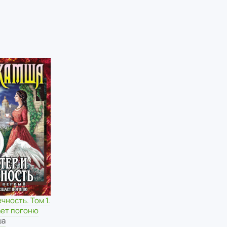
чность. Том 1.
ет погоню
ша