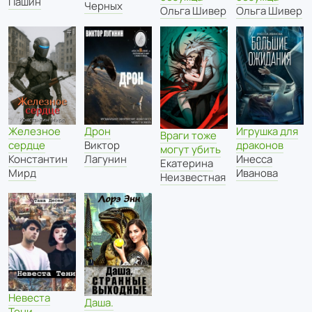
Пашин
Черных
Ольга Шивер
Ольга Шивер
Железное
Дрон
Игрушка для
Враги тоже
сердце
Виктор
драконов
могут убить
Константин
Лагунин
Инесса
Екатерина
Мирд
Иванова
Неизвестная
Невеста
Даша.
Тени