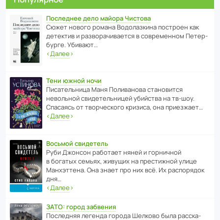
Последнее дело майора Чистова
Сюжет нового романа Водо­ла­з­кина пост­роен как
дете­ктив и разво­ра­чи­ва­ется в совре­менном Пете­р­
бурге. Убивают…
‹
Далее
›
Тени южной ночи
Писа­тель­ница Маня Поли­ва­нова стано­вится
невольной свиде­тель­ницей убийства на тв-шоу.
Спасаясь от твор­че­с­кого кризиса, она приезжает…
‹
Далее
›
Восьмой свидетель
Руби Джонсон рабо­тает няней и горни­чной
в богатых семьях, живущих на прес­ти­жной улице
Манх­эт­тена. Она знает про них всё. Их распо­рядок
дня…
‹
Далее
›
ЗАТО: город забвения
После­дняя легенда города Шелково была расска­