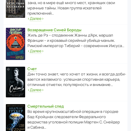
зана, но в мире ещё много мест, хранящих свои
мрачные тайны. Новая группа иска­телей
приключений…
‹
Далее
›
Возвращение Синей Бороды
Жиль де Рэ – спод­ви­жник Жанны д’Арк, маршал
Франции – и кровавый серийный убийца-маньяк.
Римский импе­ратор Тиберий – совре­менник Иисуса…
‹
Далее
›
Счет
Дин точно знает, чего хочет от жизни, и всегда доби­
ва­ется жела­е­мого: успе­шная спор­ти­вная карьера,
отли­чные отметки, попу­ля­р­ность и внимание…
‹
Далее
›
Смертельный след
Во время круп­но­мас­ш­та­бной операции в городке
Бад‑Крой­цнах следо­ва­тели Феде­раль­ного
ведомства уголо­вной полиции Мартен С. Снейдер
и Сабина…