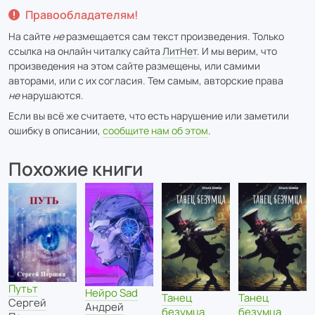
Правообладателям!
На сайте
не
размещается сам текст произведения. Только
ссылка на онлайн читалку сайта
ЛитНет
. И мы верим, что
произведения на этом сайте размещены, или самими
авторами, или с их согласия. Тем самым, авторские права
не
нарушаются.
Если вы всё же считаете, что есть нарушение или заметили
ошибку в описании,
сообщите нам об этом
.
Похожие книги
Путьт
Нейро Sad
Танец
Танец
Сергей
Андрей
безумца
безумца