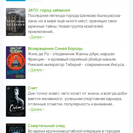
ЗАТО: город забвения
После­дняя легенда города Шелково была расска­
зана, но в мире ещё много мест, хранящих свои
мрачные тайны. Новая группа иска­телей
приключений…
‹
Далее
›
Возвращение Синей Бороды
Жиль де Рэ – спод­ви­жник Жанны д’Арк, маршал
Франции – и кровавый серийный убийца-маньяк.
Римский импе­ратор Тиберий – совре­менник Иисуса…
‹
Далее
›
Счет
Дин точно знает, чего хочет от жизни, и всегда доби­
ва­ется жела­е­мого: успе­шная спор­ти­вная карьера,
отли­чные отметки, попу­ля­р­ность и внимание…
‹
Далее
›
Смертельный след
Во время круп­но­мас­ш­та­бной операции в городке