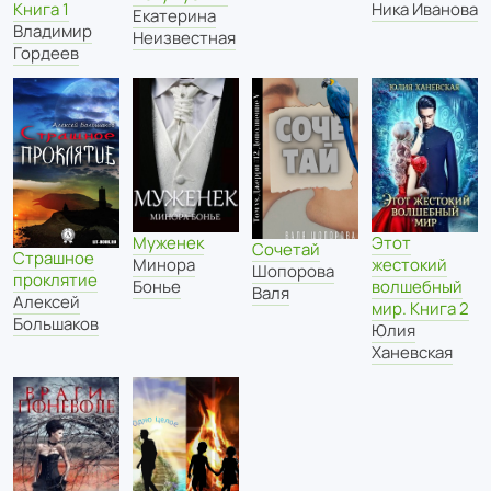
Книга 1
Ника Иванова
Екатерина
Владимир
Неизвестная
Гордеев
Муженек
Этот
Сочетай
Страшное
Минора
жестокий
Шопорова
проклятие
Бонье
волшебный
Валя
Алексей
мир. Книга 2
Большаков
Юлия
Ханевская