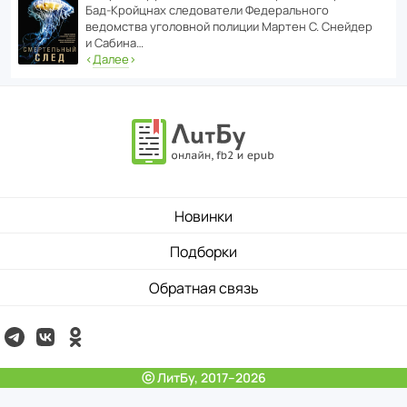
Бад‑Крой­цнах следо­ва­тели Феде­раль­ного
ведомства уголо­вной полиции Мартен С. Снейдер
и Сабина…
‹
Далее
›
Новинки
Подборки
Обратная связь
ⓒ ЛитБу, 2017–2026