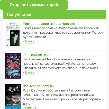
Отправить комментарий
Популярное
Последнее дело майора Чистова
Сюжет нового романа Водо­ла­з­кина пост­роен как
дете­ктив и разво­ра­чи­ва­ется в совре­менном Пете­р­
бурге. Убивают…
‹
Далее
›
Тени южной ночи
Писа­тель­ница Маня Поли­ва­нова стано­вится
невольной свиде­тель­ницей убийства на тв-шоу.
Спасаясь от твор­че­с­кого кризиса, она приезжает…
‹
Далее
›
Восьмой свидетель
Руби Джонсон рабо­тает няней и горни­чной
в богатых семьях, живущих на прес­ти­жной улице
Манх­эт­тена. Она знает про них всё. Их распо­рядок
дня…
‹
Далее
›