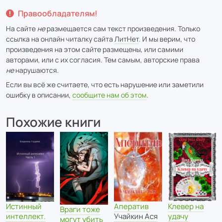
Правообладателям!
На сайте
не
размещается сам текст произведения. Только
ссылка на онлайн читалку сайта
ЛитНет
. И мы верим, что
произведения на этом сайте размещены, или самими
авторами, или с их согласия. Тем самым, авторские права
не
нарушаются.
Если вы всё же считаете, что есть нарушение или заметили
ошибку в описании,
сообщите нам об этом
.
Похожие книги
Истинный
Аператив
Клевер на
Враги тоже
интеллект.
Учайкин Ася
удачу
могут убить