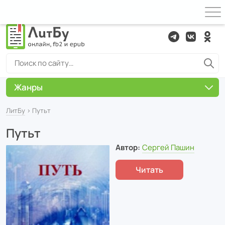
Жанры
ЛитБу
› Путьт
Путьт
Автор:
Сергей Пашин
Читать