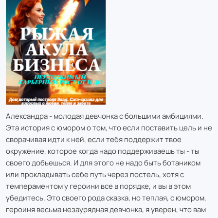
Александра - молодая девчонка с большими амбициями.
Эта история с юмором о том, что если поставить цель и не
сворачивая идти к ней, если тебя поддержит твое
окружение, которое когда надо поддерживаешь ты - ты
своего добьешься. И для этого не надо быть ботаником
или прокладывать себе путь через постель, хотя с
темпераментом у героини все в порядке, и вы в этом
убедитесь. Это своего рода сказка, но теплая, c юмором,
героиня весьма незаурядная девчонка, я уверен, что вам