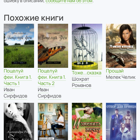
ошибку в описании,
сообщите нам об этом
.
Похожие книги
Поцелуй
Поцелуй
Прощай
Тоже...сказка
феи. Книга 1.
феи. Книга 1.
Мелек Челик
Шохрат
Часть 2
Часть 1
Романов
Иван
Иван
Сирфидов
Сирфидов