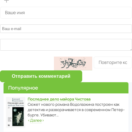
Отправить комментарий
Популярное
Последнее дело майора Чистова
Сюжет нового романа Водо­ла­з­кина пост­роен как
дете­ктив и разво­ра­чи­ва­ется в совре­менном Пете­р­
бурге. Убивают…
‹
Далее
›