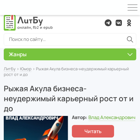
Жанры
ЛитБу
›
Юмор
› Рыжая Акула бизнеса-неудержимый карьерный
рост от и до
Рыжая Акула бизнеса-
неудержимый карьерный рост от и
до
Автор:
Влад Александрович
Читать