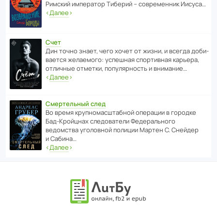
Римский импе­ратор Тиберий – совре­менник Иисуса…
‹
Далее
›
Счет
Дин точно знает, чего хочет от жизни, и всегда доби­
ва­ется жела­е­мого: успе­шная спор­ти­вная карьера,
отли­чные отметки, попу­ля­р­ность и внимание…
‹
Далее
›
Смертельный след
Во время круп­но­мас­ш­та­бной операции в городке
Бад‑Крой­цнах следо­ва­тели Феде­раль­ного
ведомства уголо­вной полиции Мартен С. Снейдер
и Сабина…
‹
Далее
›