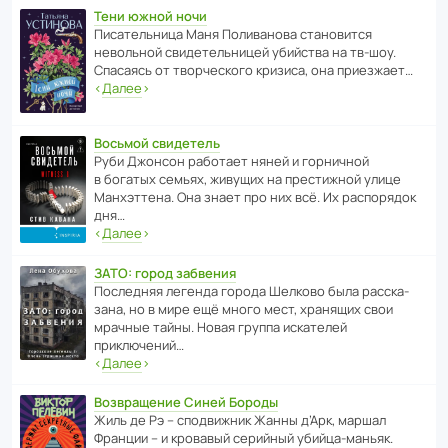
Тени южной ночи
Писа­тель­ница Маня Поли­ва­нова стано­вится
невольной свиде­тель­ницей убийства на тв-шоу.
Спасаясь от твор­че­с­кого кризиса, она приезжает…
‹
Далее
›
Восьмой свидетель
Руби Джонсон рабо­тает няней и горни­чной
в богатых семьях, живущих на прес­ти­жной улице
Манх­эт­тена. Она знает про них всё. Их распо­рядок
дня…
‹
Далее
›
ЗАТО: город забвения
После­дняя легенда города Шелково была расска­
зана, но в мире ещё много мест, хранящих свои
мрачные тайны. Новая группа иска­телей
приключений…
‹
Далее
›
Возвращение Синей Бороды
Жиль де Рэ – спод­ви­жник Жанны д’Арк, маршал
Франции – и кровавый серийный убийца-маньяк.