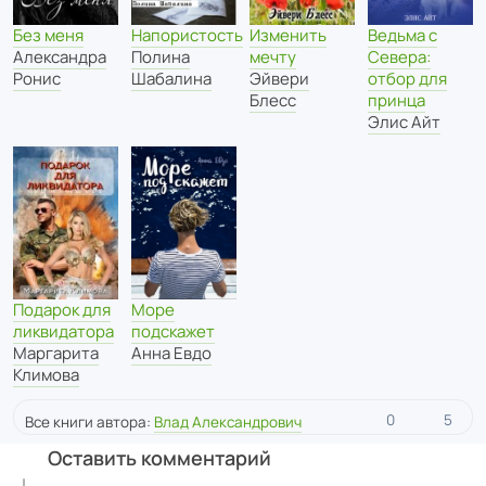
Без меня
Напористость
Изменить
Ведьма с
Александра
Полина
мечту
Севера:
Ронис
Шабалина
Эйвери
отбор для
Блесс
принца
Элис Айт
Подарок для
Море
ликвидатора
подскажет
Маргарита
Анна Евдо
Климова
0
5
Все книги автора:
Влад Александрович
Оставить комментарий