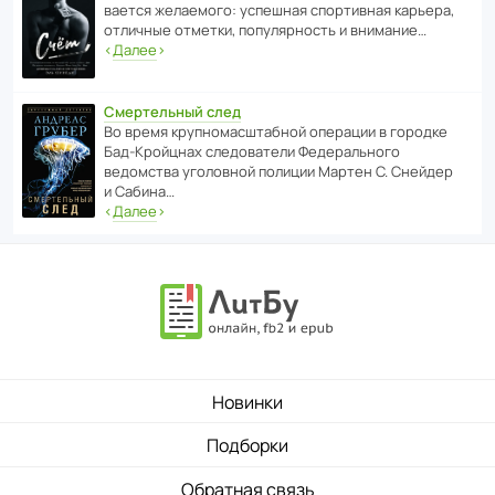
ва­ется жела­е­мого: успе­шная спор­ти­вная карьера,
отли­чные отметки, попу­ля­р­ность и внимание…
‹
Далее
›
Смертельный след
Во время круп­но­мас­ш­та­бной операции в городке
Бад‑Крой­цнах следо­ва­тели Феде­раль­ного
ведомства уголо­вной полиции Мартен С. Снейдер
и Сабина…
‹
Далее
›
Новинки
Подборки
Обратная связь