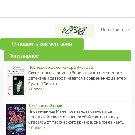
Отправить комментарий
Популярное
Последнее дело майора Чистова
Сюжет нового романа Водо­ла­з­кина пост­роен как
дете­ктив и разво­ра­чи­ва­ется в совре­менном Пете­р­
бурге. Убивают…
‹
Далее
›
Тени южной ночи
Писа­тель­ница Маня Поли­ва­нова стано­вится
невольной свиде­тель­ницей убийства на тв-шоу.
Спасаясь от твор­че­с­кого кризиса, она приезжает…
‹
Далее
›