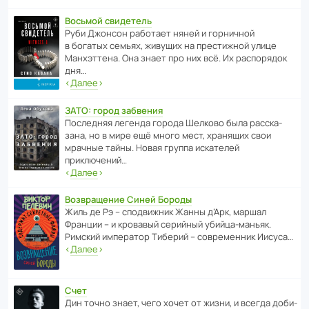
Восьмой свидетель
Руби Джонсон рабо­тает няней и горни­чной
в богатых семьях, живущих на прес­ти­жной улице
Манх­эт­тена. Она знает про них всё. Их распо­рядок
дня…
‹
Далее
›
ЗАТО: город забвения
После­дняя легенда города Шелково была расска­
зана, но в мире ещё много мест, хранящих свои
мрачные тайны. Новая группа иска­телей
приключений…
‹
Далее
›
Возвращение Синей Бороды
Жиль де Рэ – спод­ви­жник Жанны д’Арк, маршал
Франции – и кровавый серийный убийца-маньяк.
Римский импе­ратор Тиберий – совре­менник Иисуса…
‹
Далее
›
Счет
Дин точно знает, чего хочет от жизни, и всегда доби­