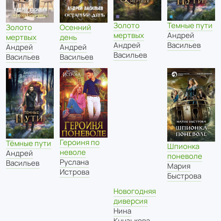
Золото
Темные пути
Золото
Осенний
мертвых
Андрей
мертвых
день
Андрей
Васильев
Андрей
Андрей
Васильев
Васильев
Васильев
Героиня по
Тёмные пути
Шпионка
неволе
Андрей
поневоле
Руслана
Васильев
Мария
Истрова
Быстрова
Новогодняя
диверсия
Нина
Кнчзькова