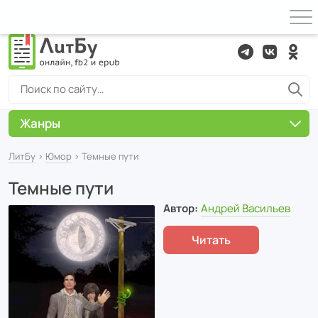
Жанры
ЛитБу
›
Юмор
› Темные пути
Темные пути
Автор:
Андрей Васильев
Читать