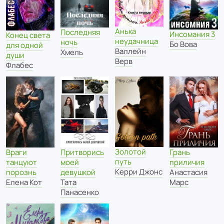
Анька
Последняя
Инсомания 3
Конец света
неудачница
ночь
Бо Вова
для одной
Валлейн
Хмель
души
Верв
Флабес
Золотой
Враги
Притворись
Грань
путь
танцуют
моей
приличия
Керри Джонс
порознь
девушкой
Анастасия
Елена Кот
Тата
Марс
Панасенко