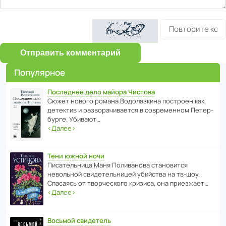
Отправить комментарий
Популярное
Последнее дело майора Чистова
Сюжет нового романа Водо­ла­з­кина пост­роен как
дете­ктив и разво­ра­чи­ва­ется в совре­менном Пете­р­
бурге. Убивают…
‹
Далее
›
Тени южной ночи
Писа­тель­ница Маня Поли­ва­нова стано­вится
невольной свиде­тель­ницей убийства на тв-шоу.
Спасаясь от твор­че­с­кого кризиса, она приезжает…
‹
Далее
›
Восьмой свидетель