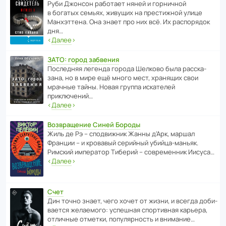
Руби Джонсон рабо­тает няней и горни­чной
в богатых семьях, живущих на прес­ти­жной улице
Манх­эт­тена. Она знает про них всё. Их распо­рядок
дня…
‹
Далее
›
ЗАТО: город забвения
После­дняя легенда города Шелково была расска­
зана, но в мире ещё много мест, хранящих свои
мрачные тайны. Новая группа иска­телей
приключений…
‹
Далее
›
Возвращение Синей Бороды
Жиль де Рэ – спод­ви­жник Жанны д’Арк, маршал
Франции – и кровавый серийный убийца-маньяк.
Римский импе­ратор Тиберий – совре­менник Иисуса…
‹
Далее
›
Счет
Дин точно знает, чего хочет от жизни, и всегда доби­
ва­ется жела­е­мого: успе­шная спор­ти­вная карьера,
отли­чные отметки, попу­ля­р­ность и внимание…