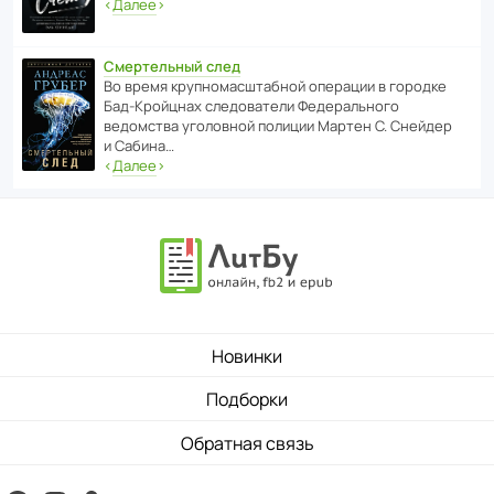
‹
Далее
›
Смертельный след
Во время круп­но­мас­ш­та­бной операции в городке
Бад‑Крой­цнах следо­ва­тели Феде­раль­ного
ведомства уголо­вной полиции Мартен С. Снейдер
и Сабина…
‹
Далее
›
Новинки
Подборки
Обратная связь