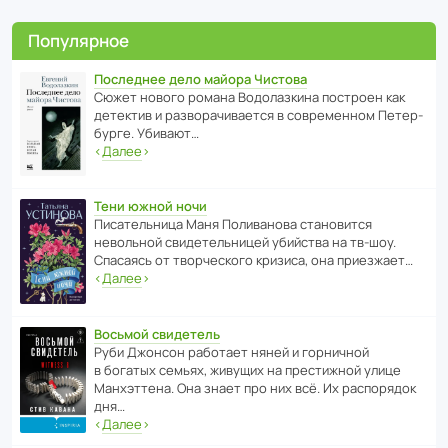
Популярное
Последнее дело майора Чистова
Сюжет нового романа Водо­ла­з­кина пост­роен как
дете­ктив и разво­ра­чи­ва­ется в совре­менном Пете­р­
бурге. Убивают…
‹
Далее
›
Тени южной ночи
Писа­тель­ница Маня Поли­ва­нова стано­вится
невольной свиде­тель­ницей убийства на тв-шоу.
Спасаясь от твор­че­с­кого кризиса, она приезжает…
‹
Далее
›
Восьмой свидетель
Руби Джонсон рабо­тает няней и горни­чной
в богатых семьях, живущих на прес­ти­жной улице
Манх­эт­тена. Она знает про них всё. Их распо­рядок
дня…
‹
Далее
›