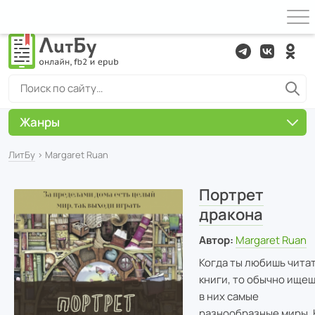
Жанры
ЛитБу
› Margaret Ruan
Портрет
дракона
Автор:
Margaret Ruan
Когда ты любишь чита
книги, то обычно ище
в них самые
разнообразные миры. 