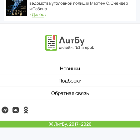
ведомства уголо­вной полиции Мартен С. Снейдер
и Сабина…
‹
Далее
›
Новинки
Подборки
Обратная связь
ⓒ ЛитБу, 2017–2026