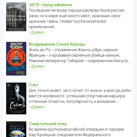
ЗАТО: город забвения
После­дняя легенда города Шелково была расска­
зана, но в мире ещё много мест, хранящих свои
мрачные тайны. Новая группа иска­телей
приключений…
‹
Далее
›
Возвращение Синей Бороды
Жиль де Рэ – спод­ви­жник Жанны д’Арк, маршал
Франции – и кровавый серийный убийца-маньяк.
Римский импе­ратор Тиберий – совре­менник Иисуса…
‹
Далее
›
Счет
Дин точно знает, чего хочет от жизни, и всегда доби­
ва­ется жела­е­мого: успе­шная спор­ти­вная карьера,
отли­чные отметки, попу­ля­р­ность и внимание…
‹
Далее
›
Смертельный след
Во время круп­но­мас­ш­та­бной операции в городке
Бад‑Крой­цнах следо­ва­тели Феде­раль­ного