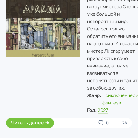
вокруг мистера Степш
уже большой и
невероятный мир.
Осталось только
обратить его внимани
на этот мир. И к счаст
мистер Лисгар умеет
привлекать к себе
внимание, а так же
ввязываться в
неприятности и тащит
за собою других.
Жанр:
Приключенческ
фэнтези
Год:
2023
Читать далее
0
74