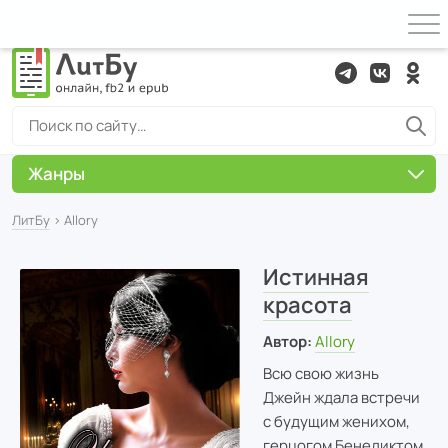
Жанры
ЛитБу
› Allory
Истинная
красота
Автор:
Allory
Всю свою жизнь
Джейн ждала встречи
с будущим женихом,
герцогом Бенедиктом