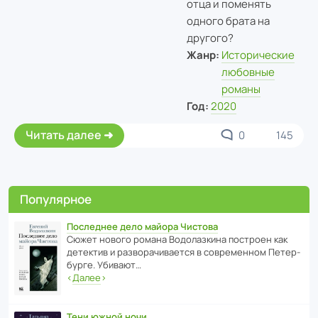
отца и поменять
одного брата на
другого?
Жанр:
Исторические
любовные
романы
Год:
2020
Читать далее
0
145
Популярное
Последнее дело майора Чистова
Сюжет нового романа Водо­ла­з­кина пост­роен как
дете­ктив и разво­ра­чи­ва­ется в совре­менном Пете­р­
бурге. Убивают…
‹
Далее
›
Тени южной ночи