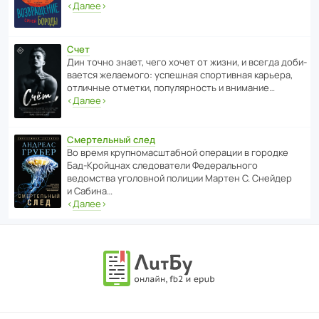
‹
Далее
›
Счет
Дин точно знает, чего хочет от жизни, и всегда доби­
ва­ется жела­е­мого: успе­шная спор­ти­вная карьера,
отли­чные отметки, попу­ля­р­ность и внимание…
‹
Далее
›
Смертельный след
Во время круп­но­мас­ш­та­бной операции в городке
Бад‑Крой­цнах следо­ва­тели Феде­раль­ного
ведомства уголо­вной полиции Мартен С. Снейдер
и Сабина…
‹
Далее
›