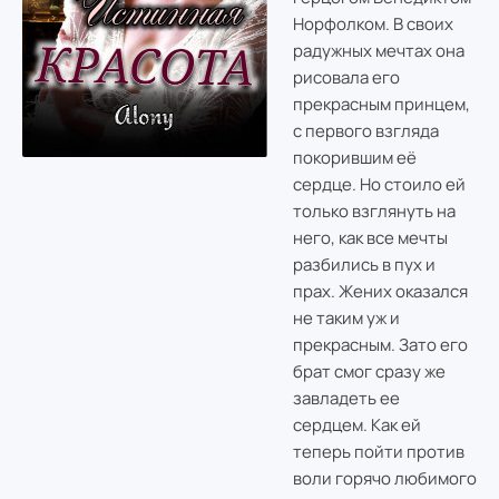
Норфолком. В своих
радужных мечтах она
рисовала его
прекрасным принцем,
с первого взгляда
покорившим её
сердце. Но стоило ей
только взглянуть на
него, как все мечты
разбились в пух и
прах. Жених оказался
не таким уж и
прекрасным. Зато его
брат смог сразу же
завладеть ее
сердцем. Как ей
теперь пойти против
воли горячо любимого