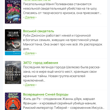
Писа­тель­ница Маня Поли­ва­нова стано­вится
невольной свиде­тель­ницей убийства на тв-шоу.
Спасаясь от твор­че­с­кого кризиса, она приезжает…
‹
Далее
›
Восьмой свидетель
Руби Джонсон рабо­тает няней и горни­чной
в богатых семьях, живущих на прес­ти­жной улице
Манх­эт­тена. Она знает про них всё. Их распо­рядок
дня…
‹
Далее
›
ЗАТО: город забвения
После­дняя легенда города Шелково была расска­
зана, но в мире ещё много мест, хранящих свои
мрачные тайны. Новая группа иска­телей
приключений…
‹
Далее
›
Возвращение Синей Бороды
Жиль де Рэ – спод­ви­жник Жанны д’Арк, маршал
Франции – и кровавый серийный убийца-маньяк.
Римский импе­ратор Тиберий – совре­менник Иисуса…