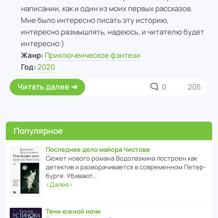
написании, как и один из моих первых рассказов.
Мне было интересно писать эту историю,
интересно размышлять, надеюсь, и читателю будет
интересно:)
Жанр:
Приключенческое фэнтези
Год:
2020
Читать далее
0
205
Популярное
Последнее дело майора Чистова
Сюжет нового романа Водо­ла­з­кина пост­роен как
дете­ктив и разво­ра­чи­ва­ется в совре­менном Пете­р­
бурге. Убивают…
‹
Далее
›
Тени южной ночи