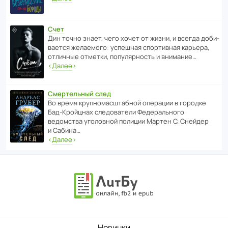
Счет
Дин точно знает, чего хочет от жизни, и всегда доби­
ва­ется жела­е­мого: успе­шная спор­ти­вная карьера,
отли­чные отметки, попу­ля­р­ность и внимание…
‹
Далее
›
Смертельный след
Во время круп­но­мас­ш­та­бной операции в городке
Бад‑Крой­цнах следо­ва­тели Феде­раль­ного
ведомства уголо­вной полиции Мартен С. Снейдер
и Сабина…
‹
Далее
›
Новинки