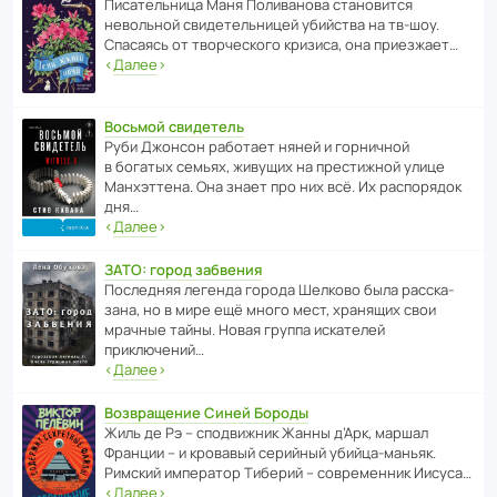
Писа­тель­ница Маня Поли­ва­нова стано­вится
невольной свиде­тель­ницей убийства на тв-шоу.
Спасаясь от твор­че­с­кого кризиса, она приезжает…
‹
Далее
›
Восьмой свидетель
Руби Джонсон рабо­тает няней и горни­чной
в богатых семьях, живущих на прес­ти­жной улице
Манх­эт­тена. Она знает про них всё. Их распо­рядок
дня…
‹
Далее
›
ЗАТО: город забвения
После­дняя легенда города Шелково была расска­
зана, но в мире ещё много мест, хранящих свои
мрачные тайны. Новая группа иска­телей
приключений…
‹
Далее
›
Возвращение Синей Бороды
Жиль де Рэ – спод­ви­жник Жанны д’Арк, маршал
Франции – и кровавый серийный убийца-маньяк.
Римский импе­ратор Тиберий – совре­менник Иисуса…
‹
Далее
›