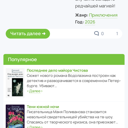
редчайшей магией!
Жанр:
Приключения
Год:
2026
Читать далее
0
1
Популярное
Последнее дело майора Чистова
Сюжет нового романа Водо­ла­з­кина пост­роен как
дете­ктив и разво­ра­чи­ва­ется в совре­менном Пете­р­
бурге. Убивают…
‹
Далее
›
Тени южной ночи
Писа­тель­ница Маня Поли­ва­нова стано­вится
невольной свиде­тель­ницей убийства на тв-шоу.
Спасаясь от твор­че­с­кого кризиса, она приезжает…
‹
Далее
›