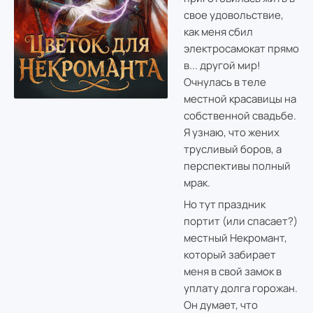
свое удовольствие,
как меня сбил
электросамокат прямо
в... другой мир!
Очнулась в теле
местной красавицы на
собственной свадьбе.
Я узнаю, что жених
трусливый боров, а
перспективы полный
мрак.
Но тут праздник
портит (или спасает?)
местный Некромант,
который забирает
меня в свой замок в
уплату долга горожан.
Он думает, что