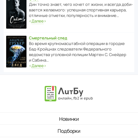
Дин точно знает, чего хочет от жизни, и всегда доби­
ва­ется жела­е­мого: успе­шная спор­ти­вная карьера,
отли­чные отметки, попу­ля­р­ность и внимание…
‹
Далее
›
Смертельный след
Во время круп­но­мас­ш­та­бной операции в городке
Бад‑Крой­цнах следо­ва­тели Феде­раль­ного
ведомства уголо­вной полиции Мартен С. Снейдер
и Сабина…
‹
Далее
›
Новинки
Подборки