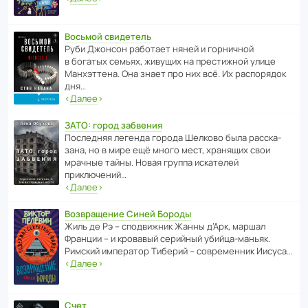
Восьмой свидетель
Руби Джонсон рабо­тает няней и горни­чной
в богатых семьях, живущих на прес­ти­жной улице
Манх­эт­тена. Она знает про них всё. Их распо­рядок
дня…
‹
Далее
›
ЗАТО: город забвения
После­дняя легенда города Шелково была расска­
зана, но в мире ещё много мест, хранящих свои
мрачные тайны. Новая группа иска­телей
приключений…
‹
Далее
›
Возвращение Синей Бороды
Жиль де Рэ – спод­ви­жник Жанны д’Арк, маршал
Франции – и кровавый серийный убийца-маньяк.
Римский импе­ратор Тиберий – совре­менник Иисуса…
‹
Далее
›
Счет