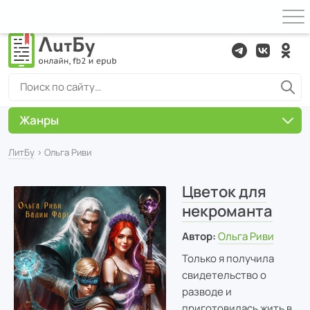
Жанры
ЛитБу
› Ольга Риви
Цветок для
некроманта
Автор:
Ольга Риви
Только я получила
свидетельство о
разводе и
приготовилась жить в