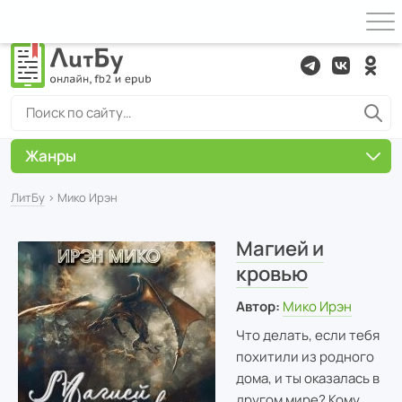
Жанры
ЛитБу
› Мико Ирэн
Магией и
кровью
Автор:
Мико Ирэн
Что делать, если тебя
похитили из родного
дома, и ты оказалась в
другом мире? Кому