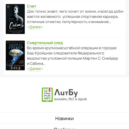
Счет
Дин точно знает, чего хочет от жизни, и всегда доби­
ва­ется жела­е­мого: успе­шная спор­ти­вная карьера,
отли­чные отметки, попу­ля­р­ность и внимание…
‹
Далее
›
Смертельный след
Во время круп­но­мас­ш­та­бной операции в городке
Бад‑Крой­цнах следо­ва­тели Феде­раль­ного
ведомства уголо­вной полиции Мартен С. Снейдер
и Сабина…
‹
Далее
›
Новинки