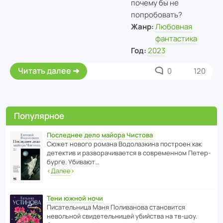
почему бы не
попробовать?
Жанр:
Любовная
фантастика
Год:
2023
Читать далее
0
120
Популярное
Последнее дело майора Чистова
Сюжет нового романа Водо­ла­з­кина пост­роен как
дете­ктив и разво­ра­чи­ва­ется в совре­менном Пете­р­
бурге. Убивают…
‹
Далее
›
Тени южной ночи
Писа­тель­ница Маня Поли­ва­нова стано­вится
невольной свиде­тель­ницей убийства на тв-шоу.