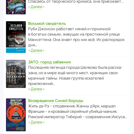
Спасаясь от твор­че­с­кого кризиса, она приезжает…
‹
Далее
›
Восьмой свидетель
Руби Джонсон рабо­тает няней и горни­чной
в богатых семьях, живущих на прес­ти­жной улице
Манх­эт­тена. Она знает про них всё. Их распо­рядок
дня…
‹
Далее
›
ЗАТО: город забвения
После­дняя легенда города Шелково была расска­
зана, но в мире ещё много мест, хранящих свои
мрачные тайны. Новая группа иска­телей
приключений…
‹
Далее
›
Возвращение Синей Бороды
Жиль де Рэ – спод­ви­жник Жанны д’Арк, маршал
Франции – и кровавый серийный убийца-маньяк.
Римский импе­ратор Тиберий – совре­менник Иисуса…
‹
Далее
›