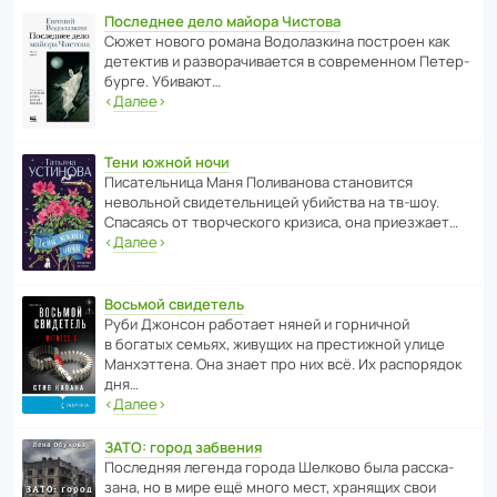
Последнее дело майора Чистова
Сюжет нового романа Водо­ла­з­кина пост­роен как
дете­ктив и разво­ра­чи­ва­ется в совре­менном Пете­р­
бурге. Убивают…
‹
Далее
›
Тени южной ночи
Писа­тель­ница Маня Поли­ва­нова стано­вится
невольной свиде­тель­ницей убийства на тв-шоу.
Спасаясь от твор­че­с­кого кризиса, она приезжает…
‹
Далее
›
Восьмой свидетель
Руби Джонсон рабо­тает няней и горни­чной
в богатых семьях, живущих на прес­ти­жной улице
Манх­эт­тена. Она знает про них всё. Их распо­рядок
дня…
‹
Далее
›
ЗАТО: город забвения
После­дняя легенда города Шелково была расска­
зана, но в мире ещё много мест, хранящих свои