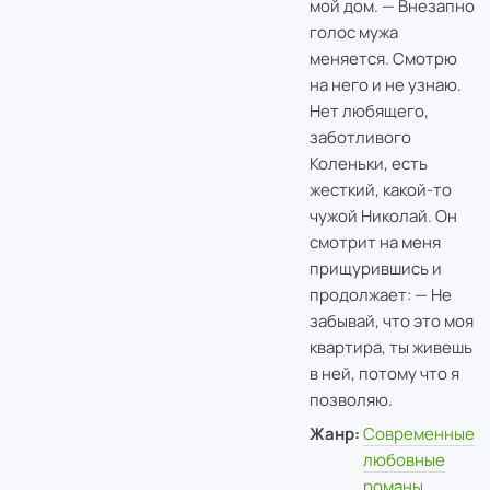
мой дом. — Внезапно
голос мужа
меняется. Смотрю
на него и не узнаю.
Нет любящего,
заботливого
Коленьки, есть
жесткий, какой-то
чужой Николай. Он
смотрит на меня
прищурившись и
продолжает: — Не
забывай, что это моя
квартира, ты живешь
в ней, потому что я
позволяю.
Жанр:
Современные
любовные
романы