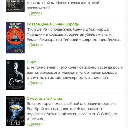
мрачные тайны. Новая группа иска­телей
приключений…
‹
Далее
›
Возвращение Синей Бороды
Жиль де Рэ – спод­ви­жник Жанны д’Арк, маршал
Франции – и кровавый серийный убийца-маньяк.
Римский импе­ратор Тиберий – совре­менник Иисуса…
‹
Далее
›
Счет
Дин точно знает, чего хочет от жизни, и всегда доби­
ва­ется жела­е­мого: успе­шная спор­ти­вная карьера,
отли­чные отметки, попу­ля­р­ность и внимание…
‹
Далее
›
Смертельный след
Во время круп­но­мас­ш­та­бной операции в городке
Бад‑Крой­цнах следо­ва­тели Феде­раль­ного
ведомства уголо­вной полиции Мартен С. Снейдер
и Сабина…
‹
Далее
›