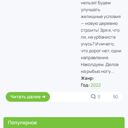
нельзя! Будем
улучшать
жилищные условия
— новую деревню
строить! Зря я, что
ли, на урбаниста
учусь? И ничего,
что дорог нет, одни
направления.
Наколдуем. Делов
на рыбью ногу...
Жанр:
Год:
2022
Читать далее
0
90
Популярное