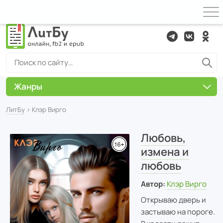
Жанры
ЛитБу
› Клэр Вирго
Любовь,
измена и
любовь
Автор:
Клэр Вирго
Открываю дверь и
застываю на пороге.