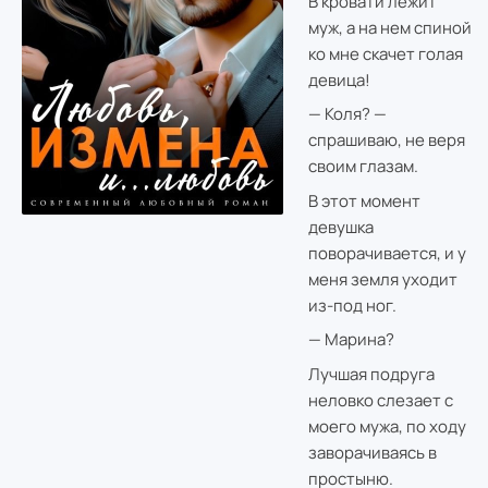
В кровати лежит
муж, а на нем спиной
ко мне скачет голая
девица!
— Коля? —
спрашиваю, не веря
своим глазам.
В этот момент
девушка
поворачивается, и у
меня земля уходит
из-под ног.
— Марина?
Лучшая подруга
неловко слезает с
моего мужа, по ходу
заворачиваясь в
простыню.