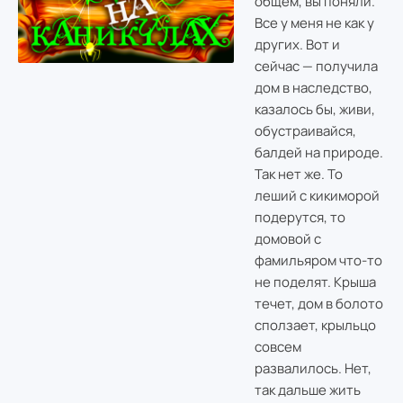
общем, вы поняли.
Все у меня не как у
других. Вот и
сейчас — получила
дом в наследство,
казалось бы, живи,
обустраивайся,
балдей на природе.
Так нет же. То
леший с кикиморой
подерутся, то
домовой с
фамильяром что-то
не поделят. Крыша
течет, дом в болото
сползает, крыльцо
совсем
развалилось. Нет,
так дальше жить