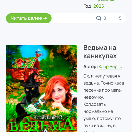
Год:
2025
Читать далее
0
5
Ведьма на
каникулах
Автор:
Клэр Вирго
Эх, и непутевая я
ведьма. Точно как в
песенке про мага-
недоучку.
Колдовать
нормально не
умею, потому что
руки из ж… ну, в