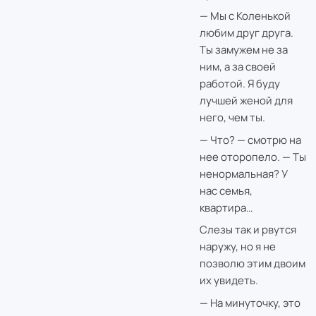
— Мы с Коленькой
любим друг друга.
Ты замужем не за
ним, а за своей
работой. Я буду
лучшей женой для
него, чем ты.
— Что? — смотрю на
нее оторопело. — Ты
ненормальная? У
нас семья,
квартира…
Слезы так и рвутся
наружу, но я не
позволю этим двоим
их увидеть.
— На минуточку, это