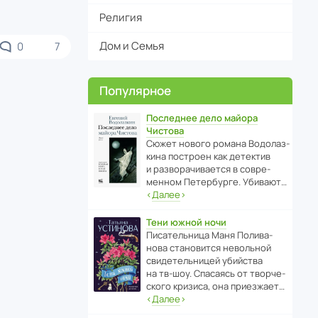
Религия
Дом и Семья
0
7
Популярное
Последнее дело майора
Чистова
Сюжет нового романа Водо­ла­з­
кина пост­роен как дете­ктив
и разво­ра­чи­ва­ется в совре­
менном Пете­р­бурге. Убивают…
‹
Далее
›
Тени южной ночи
Писа­тель­ница Маня Поли­ва­
нова стано­вится невольной
свиде­тель­ницей убийства
на тв-шоу. Спасаясь от твор­че­
с­кого кризиса, она приезжает…
‹
Далее
›