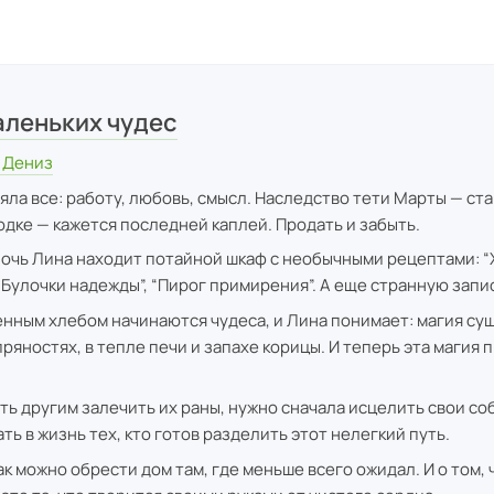
аленьких чудес
 Дениз
яла все: работу, любовь, смысл. Наследство тети Марты — ста
дке — кажется последней каплей. Продать и забыть.
ночь Лина находит потайной шкаф с необычными рецептами: “
“Булочки надежды”, “Пирог примирения”. А еще странную запис
нным хлебом начинаются чудеса, и Лина понимает: магия сущ
пряностях, в тепле печи и запахе корицы. И теперь эта магия
ть другим залечить их раны, нужно сначала исцелить свои со
ть в жизнь тех, кто готов разделить этот нелегкий путь.
ак можно обрести дом там, где меньше всего ожидал. И о том, 