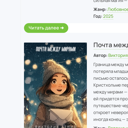
сильная магия — 
Жанр:
Любовное
Год:
2025
Читать далее
Почта меж
Автор:
Виктория
Граница между м
потеряла младше
письмо осталось
Кристхольме пер
между мирами — 
ей придется про
путешествие чер
откроет невероя
иногда конец — 