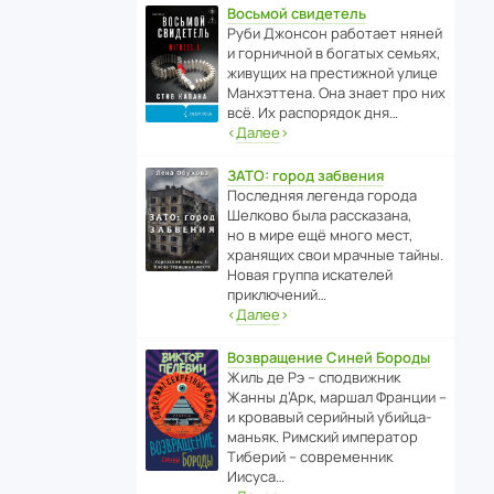
Восьмой свидетель
Руби Джонсон рабо­тает няней
и горни­чной в богатых семьях,
живущих на прес­ти­жной улице
Манх­эт­тена. Она знает про них
всё. Их распо­рядок дня…
‹
Далее
›
ЗАТО: город забвения
После­дняя легенда города
Шелково была расска­зана,
но в мире ещё много мест,
хранящих свои мрачные тайны.
Новая группа иска­телей
приключений…
‹
Далее
›
Возвращение Синей Бороды
Жиль де Рэ – спод­ви­жник
Жанны д’Арк, маршал Франции –
и кровавый серийный убийца-
маньяк. Римский импе­ратор
Тиберий – совре­менник
Иисуса…