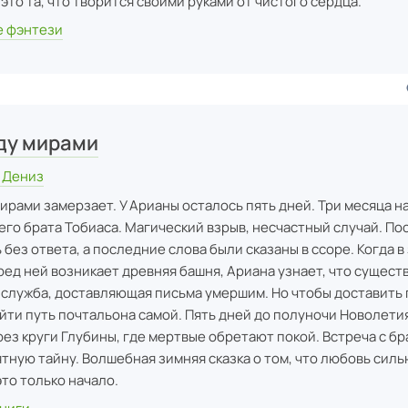
это та, что творится своими руками от чистого сердца.
 фэнтези
ду мирами
 Дениз
ирами замерзает. У Арианы осталось пять дней. Три месяца н
го брата Тобиаса. Магический взрыв, несчастный случай. П
 без ответа, а последние слова были сказаны в ссоре. Когда 
ед ней возникает древняя башня, Ариана узнает, что сущест
служба, доставляющая письма умершим. Но чтобы доставить 
йти путь почтальона самой. Пять дней до полуночи Новолети
ез круги Глубины, где мертвые обретают покой. Встреча с бр
тную тайну. Волшебная зимняя сказка о том, что любовь силь
это только начало.