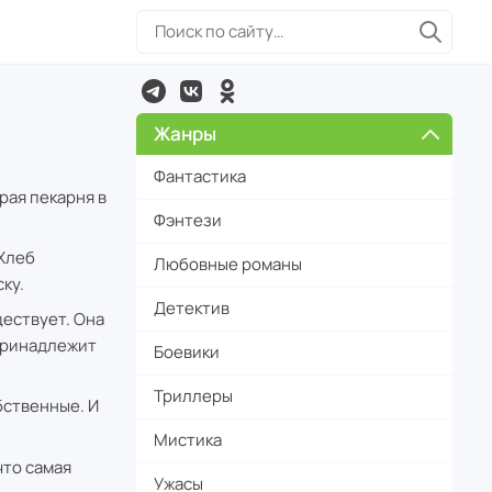
Жанры
Фантастика
рая пекарня в
Фэнтези
Хлеб
Любовные романы
ку.
Детектив
ествует. Она
 принадлежит
Боевики
Триллеры
бственные. И
Мистика
что самая
Ужасы