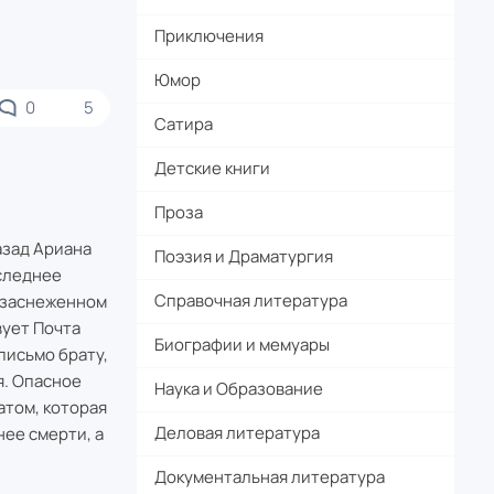
Приключения
Юмор
0
5
Сатира
Детские книги
Проза
азад Ариана
Поэзия и Драматургия
оследнее
Справочная литература
в заснеженном
вует Почта
Биографии и мемуары
письмо брату,
я. Опасное
Наука и Образование
атом, которая
Деловая литература
нее смерти, а
Документальная литература