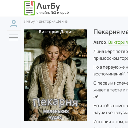
ЛитБу
› Виктория Дениз
Пекарня м
Автор:
Виктория
Лина Берг потер
приморском горо
Но в первую же 
воспоминаний”, 
С первым испече
живет в тесте и 
ей.
Но чтобы помога
научиться впуска
История о том, к