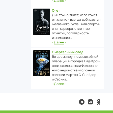
‹
Далее
›
Счет
Дин точно знает, чего хочет
от жизни, и всегда доби­ва­ется
жела­е­мого: успе­шная спор­ти­
вная карьера, отли­чные
отметки, попу­ля­р­ность
и внимание…
‹
Далее
›
Смертельный след
Во время круп­но­мас­ш­та­бной
операции в городке Бад‑Крой­
цнах следо­ва­тели Феде­раль­
ного ведомства уголо­вной
полиции Мартен С. Снейдер
и Сабина…
‹
Далее
›