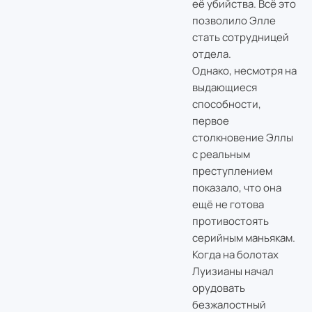
её убийства. Всё это
позволило Элле
стать сотрудницей
отдела.
Однако, несмотря на
выдающиеся
способности,
первое
столкновение Эллы
с реальным
преступлением
показало, что она
ещё не готова
противостоять
серийным маньякам.
Когда на болотах
Луизианы начал
орудовать
безжалостный