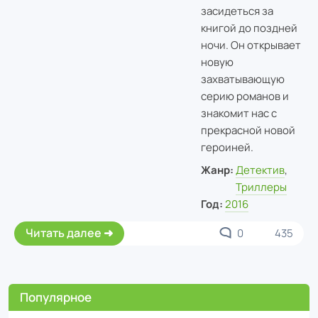
засидеться за
книгой до поздней
ночи. Он открывает
новую
захватывающую
серию романов и
знакомит нас с
прекрасной новой
героиней.
Жанр:
Детектив
,
Триллеры
Год:
2016
Читать далее
0
435
Популярное