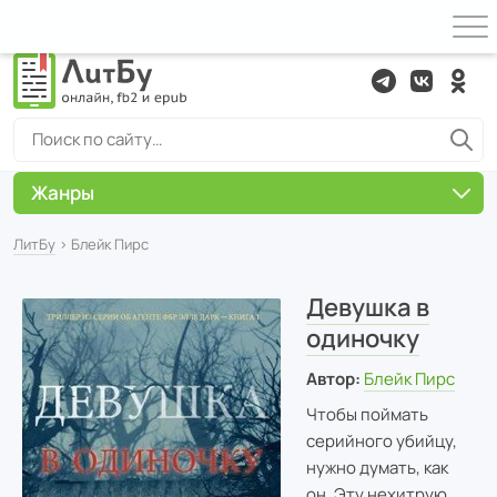
Жанры
ЛитБу
› Блейк Пирс
Девушка в
одиночку
Автор:
Блейк Пирс
Чтобы поймать
серийного убийцу,
нужно думать, как
он. Эту нехитрую