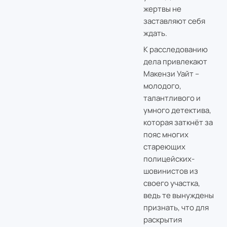
жертвы не
заставляют себя
ждать.
К расследованию
дела привлекают
Макензи Уайт –
молодого,
талантливого и
умного детектива,
которая заткнёт за
пояс многих
стареющих
полицейских-
шовинистов из
своего участка,
ведь те вынуждены
признать, что для
раскрытия