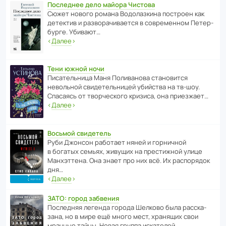
Последнее дело майора Чистова
Сюжет нового романа Водо­ла­з­кина пост­роен как
дете­ктив и разво­ра­чи­ва­ется в совре­менном Пете­р­
бурге. Убивают…
‹
Далее
›
Тени южной ночи
Писа­тель­ница Маня Поли­ва­нова стано­вится
невольной свиде­тель­ницей убийства на тв-шоу.
Спасаясь от твор­че­с­кого кризиса, она приезжает…
‹
Далее
›
Восьмой свидетель
Руби Джонсон рабо­тает няней и горни­чной
в богатых семьях, живущих на прес­ти­жной улице
Манх­эт­тена. Она знает про них всё. Их распо­рядок
дня…
‹
Далее
›
ЗАТО: город забвения
После­дняя легенда города Шелково была расска­
зана, но в мире ещё много мест, хранящих свои
мрачные тайны. Новая группа иска­телей