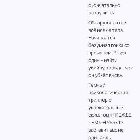
окончательно
разрушится.
Обнаруживаются
всё новые тела.
Начинается
безумная гонка со
временем. Выход
один – найти
убийцу прежде, чем
он убьёт вновь.
Тёмный
психологический
триллер с
увлекательным
сюжетом «ПРЕЖДЕ
ЧЕМ ОН УБЬЁТ»
заставит вас не
единожды