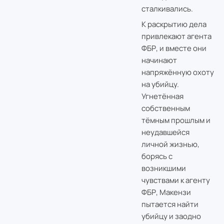
сталкивались.
К раскрытию дела
привлекают агента
ФБР, и вместе они
начинают
напряжённую охоту
на убийцу.
Угнетённая
собственным
тёмным прошлым и
неудавшейся
личной жизнью,
борясь с
возникшими
чувствами к агенту
ФБР, Макензи
пытается найти
убийцу и заодно