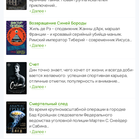
приключений…
‹
Далее
›
Возвращение Синей Бороды
Жиль де Рэ – спод­ви­жник Жанны д’Арк, маршал
Франции – и кровавый серийный убийца-маньяк.
Римский импе­ратор Тиберий – совре­менник Иисуса…
‹
Далее
›
Счет
Дин точно знает, чего хочет от жизни, и всегда доби­
ва­ется жела­е­мого: успе­шная спор­ти­вная карьера,
отли­чные отметки, попу­ля­р­ность и внимание…
‹
Далее
›
Смертельный след
Во время круп­но­мас­ш­та­бной операции в городке
Бад‑Крой­цнах следо­ва­тели Феде­раль­ного
ведомства уголо­вной полиции Мартен С. Снейдер
и Сабина…
‹
Далее
›