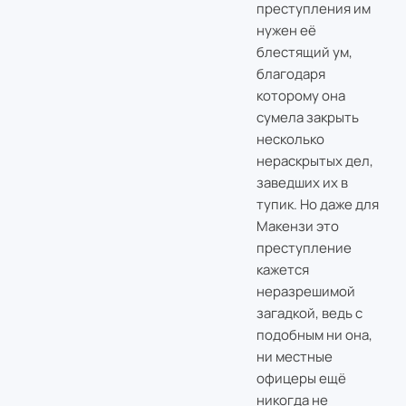
преступления им
нужен её
блестящий ум,
благодаря
которому она
сумела закрыть
несколько
нераскрытых дел,
заведших их в
тупик. Но даже для
Макензи это
преступление
кажется
неразрешимой
загадкой, ведь с
подобным ни она,
ни местные
офицеры ещё
никогда не