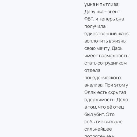
умна и пытлива.
Девушка – агент
ФБР, и теперь она
получила
единственный шанс
воплотить в жизнь
свою мечту. Дарк
имеет возможность
стать сотрудником
отдела
поведенческого
анализа. При этом у
Эллы есть скрытая
одержимость. Дело
в том, что её отец
был убит. Это
событие вызвало
сильнейшее
потрясение у