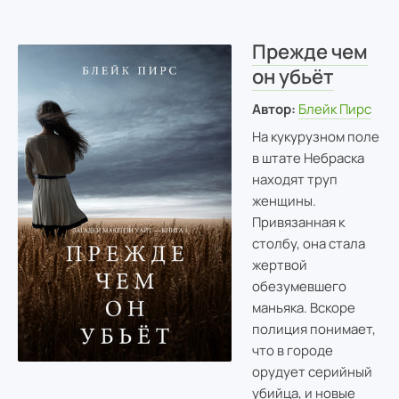
Прежде чем
он убьёт
Автор:
Блейк Пирс
На кукурузном поле
в штате Небраска
находят труп
женщины.
Привязанная к
столбу, она стала
жертвой
обезумевшего
маньяка. Вскоре
полиция понимает,
что в городе
орудует серийный
убийца, и новые