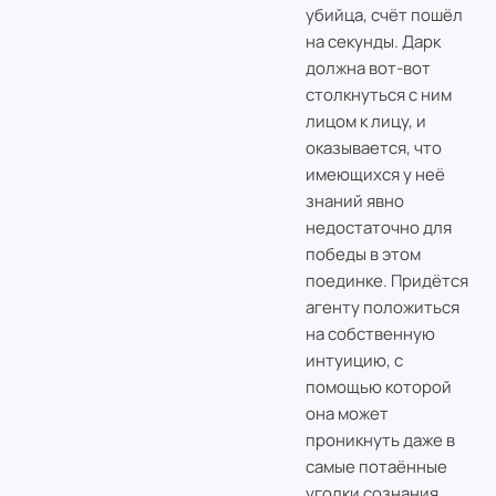
убийца, счёт пошёл
на секунды. Дарк
должна вот-вот
столкнуться с ним
лицом к лицу, и
оказывается, что
имеющихся у неё
знаний явно
недостаточно для
победы в этом
поединке. Придётся
агенту положиться
на собственную
интуицию, с
помощью которой
она может
проникнуть даже в
самые потаённые
уголки сознания