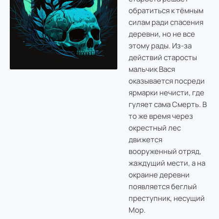
обратиться к тёмным
силам ради спасения
деревни, но не все
этому рады. Из-за
действий старосты
мальчик Вася
оказывается посреди
ярмарки нечисти, где
гуляет сама Смерть. В
то же время через
окрестный лес
движется
вооруженный отряд,
жаждущий мести, а на
окраине деревни
появляется беглый
преступник, несущий
Мор.