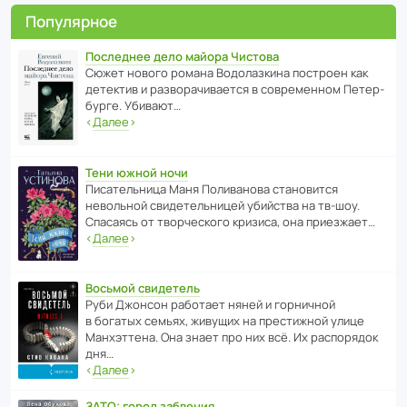
Популярное
Последнее дело майора Чистова
Сюжет нового романа Водо­ла­з­кина пост­роен как
дете­ктив и разво­ра­чи­ва­ется в совре­менном Пете­р­
бурге. Убивают…
‹
Далее
›
Тени южной ночи
Писа­тель­ница Маня Поли­ва­нова стано­вится
невольной свиде­тель­ницей убийства на тв-шоу.
Спасаясь от твор­че­с­кого кризиса, она приезжает…
‹
Далее
›
Восьмой свидетель
Руби Джонсон рабо­тает няней и горни­чной
в богатых семьях, живущих на прес­ти­жной улице
Манх­эт­тена. Она знает про них всё. Их распо­рядок
дня…
‹
Далее
›
ЗАТО: город забвения