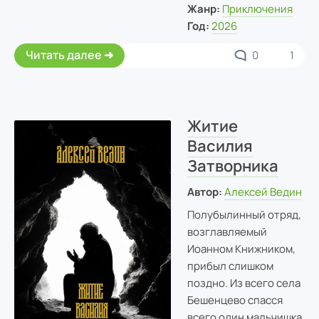
Жанр:
Приключения
Год:
2026
Читать далее
0
1
Житие
Василия
Затворника
Автор:
Алексей Ведин
Полубылинный отряд,
возглавляемый
Иоанном Книжником,
прибыл слишком
поздно. Из всего села
Бешенцево спасся
всего один мальчишка.