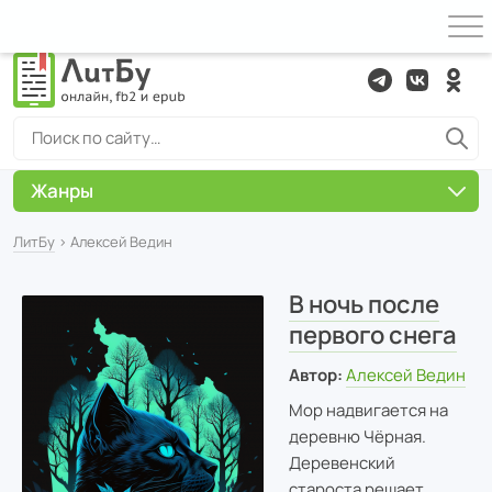
Жанры
ЛитБу
› Алексей Ведин
В ночь после
первого снега
Автор:
Алексей Ведин
Мор надвигается на
деревню Чёрная.
Деревенский
староста решает