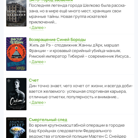
После­дняя легенда города Шелково была расска­
зана, но в мире ещё много мест, хранящих свои
мрачные тайны. Новая группа иска­телей
приключений…
‹
Далее
›
Возвращение Синей Бороды
Жиль де Рэ – спод­ви­жник Жанны д’Арк, маршал
Франции – и кровавый серийный убийца-маньяк.
Римский импе­ратор Тиберий – совре­менник Иисуса…
‹
Далее
›
Счет
Дин точно знает, чего хочет от жизни, и всегда доби­
ва­ется жела­е­мого: успе­шная спор­ти­вная карьера,
отли­чные отметки, попу­ля­р­ность и внимание…
‹
Далее
›
Смертельный след
Во время круп­но­мас­ш­та­бной операции в городке
Бад‑Крой­цнах следо­ва­тели Феде­раль­ного
ведомства уголо­вной полиции Мартен С. Снейдер