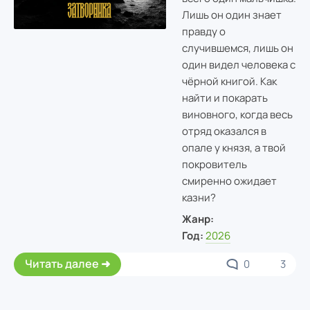
Лишь он один знает
правду о
случившемся, лишь он
один видел человека с
чёрной книгой. Как
найти и покарать
виновного, когда весь
отряд оказался в
опале у князя, а твой
покровитель
смиренно ожидает
казни?
Жанр:
Год:
2026
Читать далее
0
3