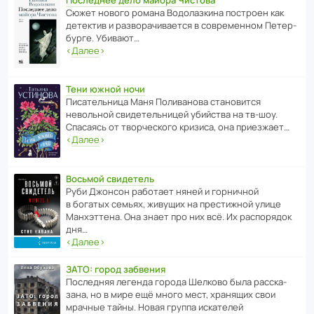
Сюжет нового романа Водо­ла­з­кина пост­роен как
дете­ктив и разво­ра­чи­ва­ется в совре­менном Пете­р­
бурге. Убивают…
‹
Далее
›
Тени южной ночи
Писа­тель­ница Маня Поли­ва­нова стано­вится
невольной свиде­тель­ницей убийства на тв-шоу.
Спасаясь от твор­че­с­кого кризиса, она приезжает…
‹
Далее
›
Восьмой свидетель
Руби Джонсон рабо­тает няней и горни­чной
в богатых семьях, живущих на прес­ти­жной улице
Манх­эт­тена. Она знает про них всё. Их распо­рядок
дня…
‹
Далее
›
ЗАТО: город забвения
После­дняя легенда города Шелково была расска­
зана, но в мире ещё много мест, хранящих свои
мрачные тайны. Новая группа иска­телей