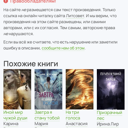
Правообладателям!
На сайте
не
размещается сам текст произведения. Только
ссылка на онлайн читалку сайта
Литсовет
. И мы верим, что
произведения на этом сайте размещены, или самими
авторами, или с их согласия. Тем самым, авторские права
не
нарушаются.
Если вы всё же считаете, что есть нарушение или заметили
ошибку в описании,
сообщите нам об этом
.
Похожие книги
Иной мир
Завтра я
На три
Призрачный
чужой души
стану тобой
голоса
лес
Карина
Мария
Анастасия
Ирина Лир