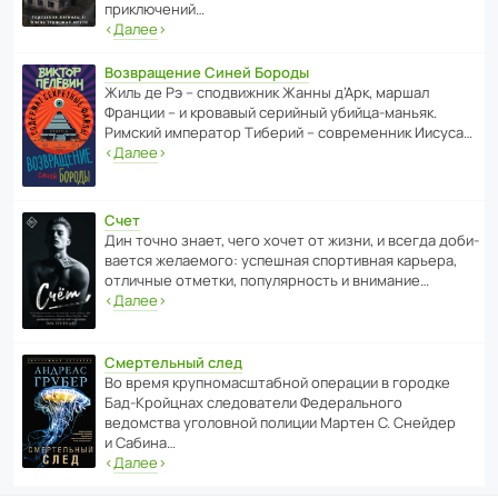
приключений…
‹
Далее
›
Возвращение Синей Бороды
Жиль де Рэ – спод­ви­жник Жанны д’Арк, маршал
Франции – и кровавый серийный убийца-маньяк.
Римский импе­ратор Тиберий – совре­менник Иисуса…
‹
Далее
›
Счет
Дин точно знает, чего хочет от жизни, и всегда доби­
ва­ется жела­е­мого: успе­шная спор­ти­вная карьера,
отли­чные отметки, попу­ля­р­ность и внимание…
‹
Далее
›
Смертельный след
Во время круп­но­мас­ш­та­бной операции в городке
Бад‑Крой­цнах следо­ва­тели Феде­раль­ного
ведомства уголо­вной полиции Мартен С. Снейдер
и Сабина…
‹
Далее
›