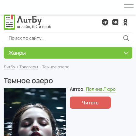
Жанры
ЛитБу
›
Триллеры
› Темное озеро
Темное озеро
Автор:
Полина Люро
Читать