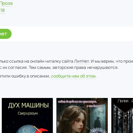
Проза
18
нет
лько ссылка на онлайн читалку сайта
ЛитНет
. И мы верим, что про
с их согласия. Тем самым, авторские права
не
нарушаются.
метили ошибку в описании,
сообщите нам об этом
.