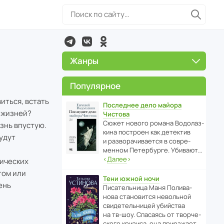
Жанры
Популярное
иться, встать
Последнее дело майора
х жизней?
Чистова
Сюжет нового романа Водо­ла­з­
изнь впустую.
кина пост­роен как дете­ктив
удут
и разво­ра­чи­ва­ется в совре­
менном Пете­р­бурге. Убивают…
‹
Далее
›
тических
том или
Тени южной ночи
ень
Писа­тель­ница Маня Поли­ва­
нова стано­вится невольной
свиде­тель­ницей убийства
на тв-шоу. Спасаясь от твор­че­
с­кого кризиса, она приезжает…