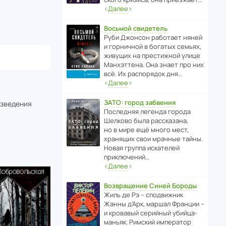
‹
Далее
›
Восьмой свидетель
Руби Джонсон рабо­тает няней
и горни­чной в богатых семьях,
живущих на прес­ти­жной улице
Манх­эт­тена. Она знает про них
всё. Их распо­рядок дня…
‹
Далее
›
ЗАТО: город забвения
изведения
После­дняя легенда города
Шелково была расска­зана,
но в мире ещё много мест,
хранящих свои мрачные тайны.
Новая группа иска­телей
приключений…
‹
Далее
›
Возвращение Синей Бороды
Жиль де Рэ – спод­ви­жник
Жанны д’Арк, маршал Франции –
и кровавый серийный убийца-
маньяк. Римский импе­ратор