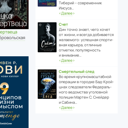
Тиберий – совре­менник
Иисуса…
‹
Далее
›
Счет
Дин точно знает, чего хочет
мертвеца
от жизни, и всегда доби­ва­ется
бровольская
жела­е­мого: успе­шная спор­ти­
вная карьера, отли­чные
отметки, попу­ля­р­ность
и внимание…
‹
Далее
›
Смертельный след
Во время круп­но­мас­ш­та­бной
операции в городке Бад‑Крой­
цнах следо­ва­тели Феде­раль­
ного ведомства уголо­вной
полиции Мартен С. Снейдер
и Сабина…
‹
Далее
›