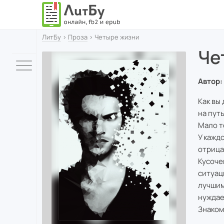
ЛитБу
›
Проза
› Четыре жизни
Че
Автор:
Как вы
на пут
Мало т
У кажд
отрица
Кусоче
ситуац
лучшим
нуждае
Знаком