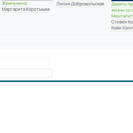
Жемчужина
Лилия Добровольская
Девять п
Маргарита Коротышка
жизни со 
Менталит
Стивен К
Кови Хэл