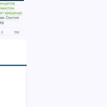
ринципов
смыслом.
ет крещендо
ови
,
Синтия
лер
0
396