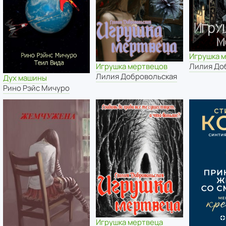
Игрушка 
Лилия До
Игрушка мертвецов
Лилия Добровольская
Дух машины
Рино Рэйс Мичуро
Игрушка мертвеца