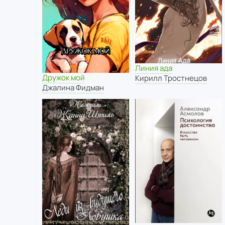
Линия ада
Дружок мой
Кирилл Тростнецов
Джалина Фидман