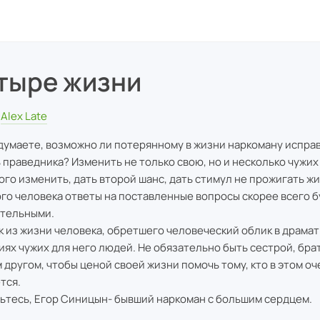
тыре жизни
Alex Late
 думаете, возможно ли потерянному в жизни наркоману исправ
ь праведника? Изменить не только свою, но и несколько чужи
ого изменить, дать второй шанс, дать стимул не прожигать ж
ого человека ответы на поставленные вопросы скорее всего б
тельными.
к из жизни человека, обретшего человеческий облик в драма
иях чужих для него людей. Не обязательно быть сестрой, бра
 другом, чтобы ценой своей жизни помочь тому, кто в этом оч
тся.
ьтесь, Егор Синицын- бывший наркоман с большим сердцем.