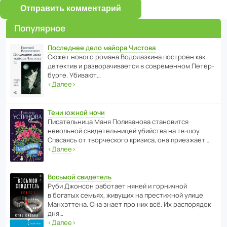
Отправить комментарий
Популярное
Последнее дело майора Чистова
Сюжет нового романа Водо­ла­з­кина пост­роен как
дете­ктив и разво­ра­чи­ва­ется в совре­менном Пете­р­
бурге. Убивают…
‹
Далее
›
Тени южной ночи
Писа­тель­ница Маня Поли­ва­нова стано­вится
невольной свиде­тель­ницей убийства на тв-шоу.
Спасаясь от твор­че­с­кого кризиса, она приезжает…
‹
Далее
›
Восьмой свидетель
Руби Джонсон рабо­тает няней и горни­чной
в богатых семьях, живущих на прес­ти­жной улице
Манх­эт­тена. Она знает про них всё. Их распо­рядок
дня…
‹
Далее
›