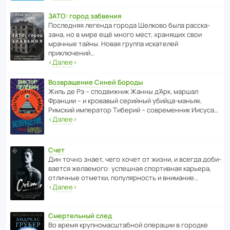
ЗАТО: город забвения
После­дняя легенда города Шелково была расска­
зана, но в мире ещё много мест, хранящих свои
мрачные тайны. Новая группа иска­телей
приключений…
‹
Далее
›
Возвращение Синей Бороды
Жиль де Рэ – спод­ви­жник Жанны д’Арк, маршал
Франции – и кровавый серийный убийца-маньяк.
Римский импе­ратор Тиберий – совре­менник Иисуса…
‹
Далее
›
Счет
Дин точно знает, чего хочет от жизни, и всегда доби­
ва­ется жела­е­мого: успе­шная спор­ти­вная карьера,
отли­чные отметки, попу­ля­р­ность и внимание…
‹
Далее
›
Смертельный след
Во время круп­но­мас­ш­та­бной операции в городке