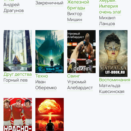
Хмурый.
Железной
Закреничный
Андрей
Империя
бригады
Драгунов
очень зла!
Виктор
Михаил
Мишин
Ланцов
Друг детства
Техно
Свинг
Воспоминания
Горный лев
Иван
Угрюмый
Матильда
Оберемко
Алебардист
Кшесинская