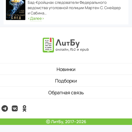
Бад‑Крой­цнах следо­ва­тели Феде­раль­ного
ведомства уголо­вной полиции Мартен С. Снейдер
и Сабина…
‹
Далее
›
Новинки
Подборки
Обратная связь
ⓒ ЛитБу, 2017–2026