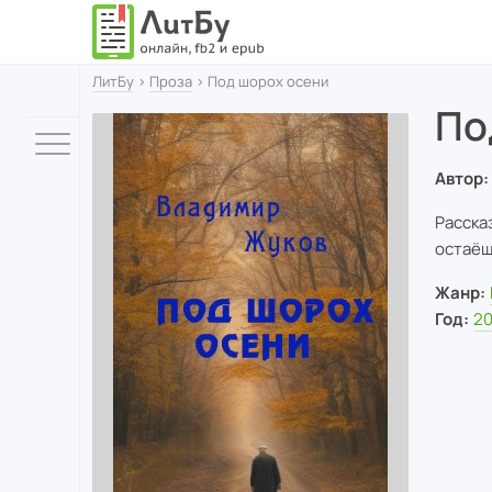
ЛитБу
›
Проза
› Под шорох осени
По
Автор:
Расска
остаёшь
Жанр:
Год:
2