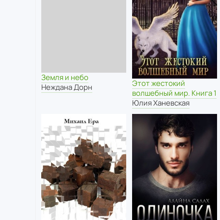
Земля и небо
Этот жестокий
Неждана Дорн
волшебный мир. Книга 1
Юлия Ханевская