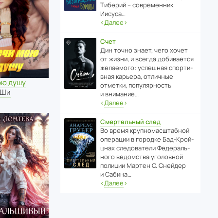
Тиберий – совре­менник
Иисуса…
‹
Далее
›
Счет
Дин точно знает, чего хочет
от жизни, и всегда доби­ва­ется
жела­е­мого: успе­шная спор­ти­
вная карьера, отли­чные
ою душу
отметки, попу­ля­р­ность
 Ши
и внимание…
‹
Далее
›
Смертельный след
Во время круп­но­мас­ш­та­бной
операции в городке Бад‑Крой­
цнах следо­ва­тели Феде­раль­
ного ведомства уголо­вной
полиции Мартен С. Снейдер
и Сабина…
‹
Далее
›