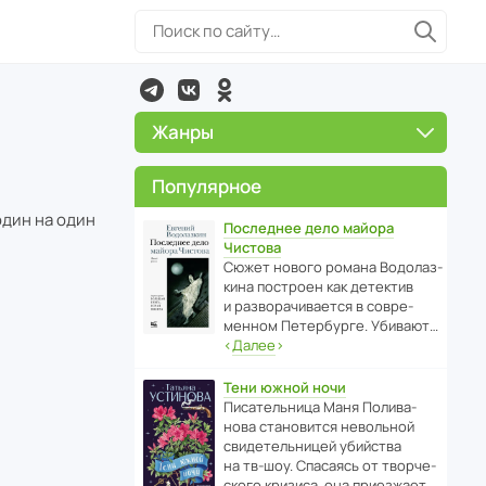
Жанры
Популярное
один на один
Последнее дело майора
Чистова
Сюжет нового романа Водо­ла­з­
кина пост­роен как дете­ктив
и разво­ра­чи­ва­ется в совре­
менном Пете­р­бурге. Убивают…
‹
Далее
›
Тени южной ночи
Писа­тель­ница Маня Поли­ва­
нова стано­вится невольной
свиде­тель­ницей убийства
на тв-шоу. Спасаясь от твор­че­
с­кого кризиса, она приезжает…