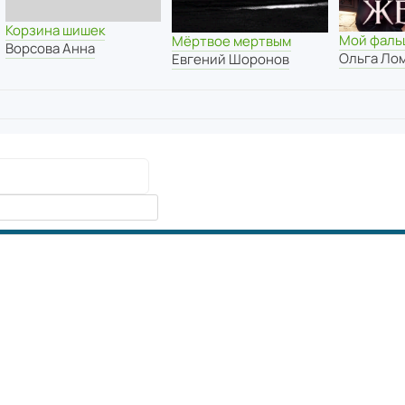
Корзина шишек
Мой фаль
Мёртвое мертвым
Ворсова Анна
Ольга Ло
Евгений Шоронов