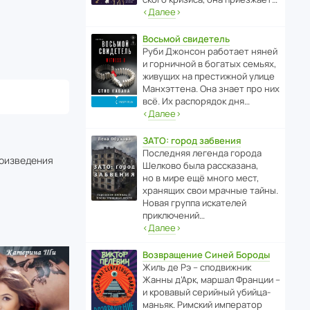
‹
Далее
›
Восьмой свидетель
Руби Джонсон рабо­тает няней
и горни­чной в богатых семьях,
живущих на прес­ти­жной улице
Манх­эт­тена. Она знает про них
всё. Их распо­рядок дня…
‹
Далее
›
ЗАТО: город забвения
После­дняя легенда города
роизведения
Шелково была расска­зана,
но в мире ещё много мест,
хранящих свои мрачные тайны.
Новая группа иска­телей
приключений…
‹
Далее
›
Возвращение Синей Бороды
Жиль де Рэ – спод­ви­жник
Жанны д’Арк, маршал Франции –
и кровавый серийный убийца-
маньяк. Римский импе­ратор