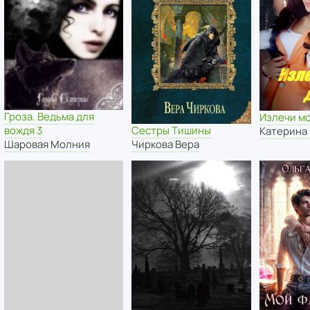
Гроза. Ведьма для
Излечи м
вождя 3
Сестры Тишины
Катерина
Шаровая Молния
Чиркова Вера