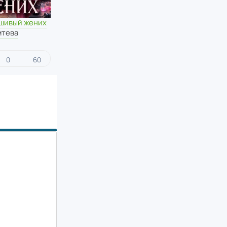
шивый жених
мтева
0
60