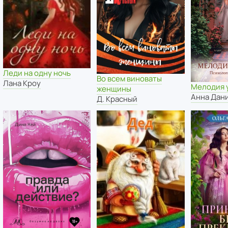
Леди на одну ночь
Во всем виноваты
Лана Кроу
Мелодия 
женщины
Анна Дан
Д. Красный