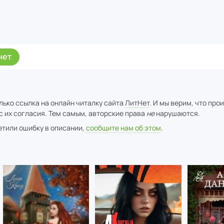
нет
лько ссылка на онлайн читалку сайта
ЛитНет
. И мы верим, что про
с их согласия. Тем самым, авторские права
не
нарушаются.
метили ошибку в описании,
сообщите нам об этом
.