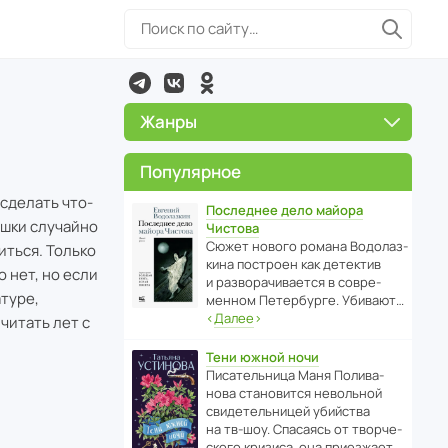
Жанры
Популярное
 сделать что-
Последнее дело майора
ушки случайно
Чистова
Сюжет нового романа Водо­ла­з­
иться. Только
кина пост­роен как дете­ктив
 нет, но если
и разво­ра­чи­ва­ется в совре­
атуре,
менном Пете­р­бурге. Убивают…
‹
Далее
›
читать лет с
Тени южной ночи
Писа­тель­ница Маня Поли­ва­
нова стано­вится невольной
свиде­тель­ницей убийства
на тв-шоу. Спасаясь от твор­че­
с­кого кризиса, она приезжает…