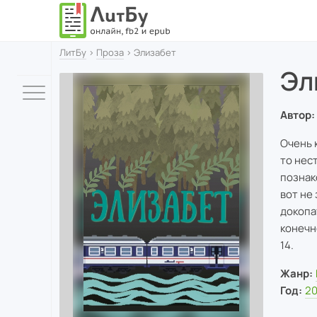
ЛитБу
›
Проза
› Элизабет
Эл
Автор:
Очень 
то нес
познак
вот не
докопа
конечн
14.
Жанр:
Год:
2