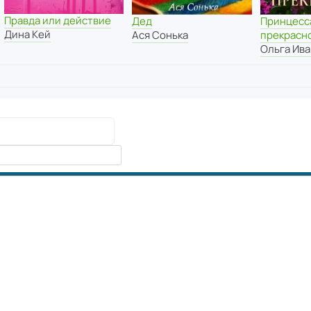
Правда или действие
Дед
Принцесс
Дина Кей
Ася Сонька
прекрасн
Ольга Ив