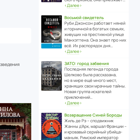
‹
Далее
›
Восьмой свидетель
Руби Джонсон рабо­тает няней
и горни­чной в богатых семьях,
живущих на прес­ти­жной улице
Манх­эт­тена. Она знает про них
всё. Их распо­рядок дня…
‹
Далее
›
ЗАТО: город забвения
изведения
После­дняя легенда города
Шелково была расска­зана,
но в мире ещё много мест,
хранящих свои мрачные тайны.
Новая группа иска­телей
приключений…
‹
Далее
›
Возвращение Синей Бороды
Жиль де Рэ – спод­ви­жник
Жанны д’Арк, маршал Франции –
и кровавый серийный убийца-
маньяк. Римский импе­ратор