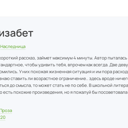
изабет
Наследница
короткий рассказ, займет максимум 4 минуты. Автор пыталась
тандартное, чтобы удивить тебя, впрочем как всегда. Две дев
омились. У них похожая жизненная ситуация и им пора расход
 знаю ставить ли возрастное ограничение.. здесь вроде ничего
ться до смысла, то может стать не по себе. В школьной литер
о есть похожие произведения, но я пожалуй бы посоветовала 
Проза
020