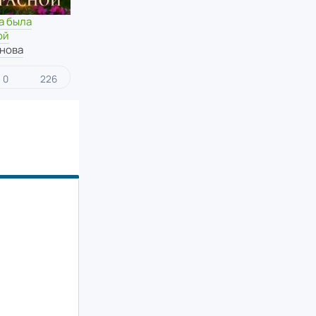
а была
ой
анова
0
226