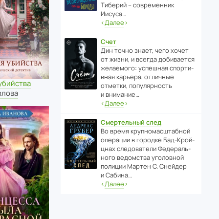
Тиберий – совре­менник
Иисуса…
‹
Далее
›
Счет
Дин точно знает, чего хочет
от жизни, и всегда доби­ва­ется
жела­е­мого: успе­шная спор­ти­
вная карьера, отли­чные
убийства
отметки, попу­ля­р­ность
илова
и внимание…
‹
Далее
›
Смертельный след
Во время круп­но­мас­ш­та­бной
операции в городке Бад‑Крой­
цнах следо­ва­тели Феде­раль­
ного ведомства уголо­вной
полиции Мартен С. Снейдер
и Сабина…
‹
Далее
›