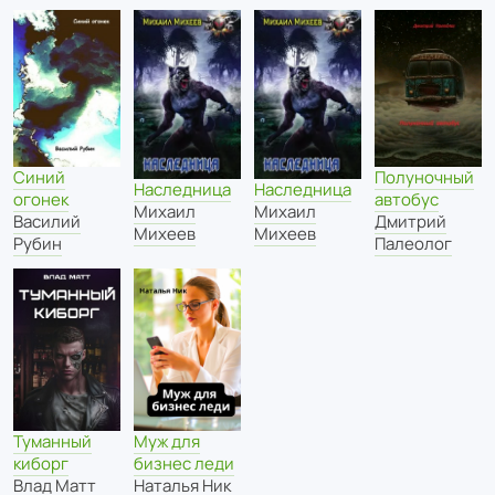
Синий
Полуночный
Наследница
Наследница
огонек
автобус
Михаил
Михаил
Василий
Дмитрий
Михеев
Михеев
Рубин
Палеолог
Туманный
Муж для
киборг
бизнес леди
Влад Матт
Наталья Ник