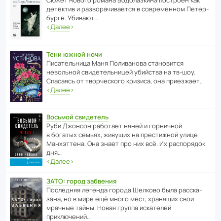
Сюжет нового романа Водо­ла­з­кина пост­роен как
дете­ктив и разво­ра­чи­ва­ется в совре­менном Пете­р­
бурге. Убивают…
‹
Далее
›
Тени южной ночи
Писа­тель­ница Маня Поли­ва­нова стано­вится
невольной свиде­тель­ницей убийства на тв-шоу.
Спасаясь от твор­че­с­кого кризиса, она приезжает…
‹
Далее
›
Восьмой свидетель
Руби Джонсон рабо­тает няней и горни­чной
в богатых семьях, живущих на прес­ти­жной улице
Манх­эт­тена. Она знает про них всё. Их распо­рядок
дня…
‹
Далее
›
ЗАТО: город забвения
После­дняя легенда города Шелково была расска­
зана, но в мире ещё много мест, хранящих свои
мрачные тайны. Новая группа иска­телей
приключений…