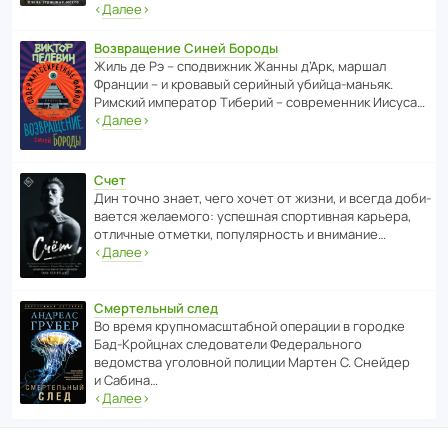
‹
Далее
›
Возвращение Синей Бороды
Жиль де Рэ – спод­ви­жник Жанны д’Арк, маршал
Франции – и кровавый серийный убийца-маньяк.
Римский импе­ратор Тиберий – совре­менник Иисуса…
‹
Далее
›
Счет
Дин точно знает, чего хочет от жизни, и всегда доби­
ва­ется жела­е­мого: успе­шная спор­ти­вная карьера,
отли­чные отметки, попу­ля­р­ность и внимание…
‹
Далее
›
Смертельный след
Во время круп­но­мас­ш­та­бной операции в городке
Бад‑Крой­цнах следо­ва­тели Феде­раль­ного
ведомства уголо­вной полиции Мартен С. Снейдер
и Сабина…
‹
Далее
›