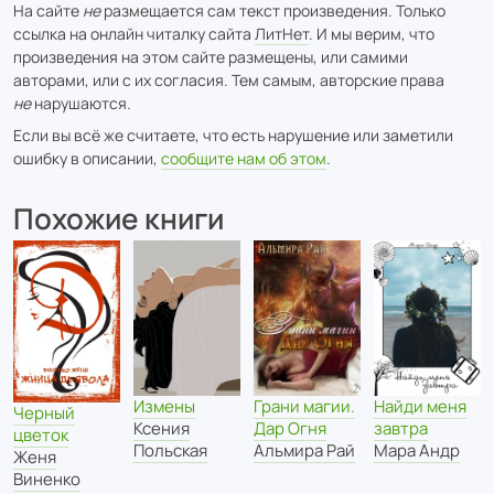
На сайте
не
размещается сам текст произведения. Только
ссылка на онлайн читалку сайта
ЛитНет
. И мы верим, что
произведения на этом сайте размещены, или самими
авторами, или с их согласия. Тем самым, авторские права
не
нарушаются.
Если вы всё же считаете, что есть нарушение или заметили
ошибку в описании,
сообщите нам об этом
.
Похожие книги
Измены
Грани магии.
Найди меня
Черный
Ксения
Дар Огня
завтра
цветок
Польская
Альмира Рай
Мара Андр
Женя
Виненко