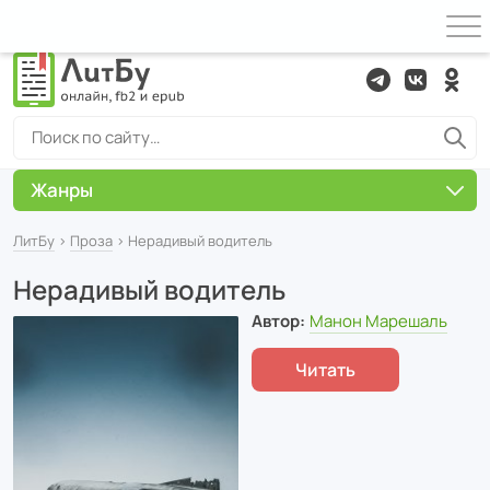
Жанры
ЛитБу
›
Проза
› Нерадивый водитель
Нерадивый водитель
Автор:
Манон Марешаль
Читать