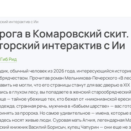
ский интерактив с Ии
рога в Комаровский скит.
торский интерактив с Ии
Гиб Рид
адик, обычный человек из 2026 года, интересующийся истори
брядчеством. Прочитав роман Мельникова-Печерского «В леса
вить не могли, что его страницы станут для вас дверью в XIX 
ись в глухом лесу, вы попадаете в женский старообрядческий
це — тайное убежище тех, кто бежал от «никонианской ереси»
одежда, странная речь, мужчина в «бабьем царстве» — вас гот
ринять за пророка. Но самое удивительное — имена, которые 
 здесь носят живые люди. Суровая мать Агния, легендарная М
ский книжник Василий Борисыч, купец Чапурин — они еще не з