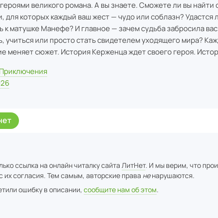
 героями великого романа. А вы знаете. Сможете ли вы найти 
, для которых каждый ваш жест — чудо или соблазн? Удастся 
ь к матушке Манефе? И главное — зачем судьба забросила вас
ь, учиться или просто стать свидетелем уходящего мира? Ка
е меняет сюжет. История Керженца ждет своего героя. Истор
Приключения
026
нет
лько ссылка на онлайн читалку сайта
ЛитНет
. И мы верим, что про
с их согласия. Тем самым, авторские права
не
нарушаются.
метили ошибку в описании,
сообщите нам об этом
.