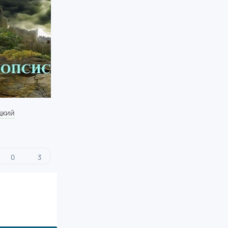
цкий
0
3