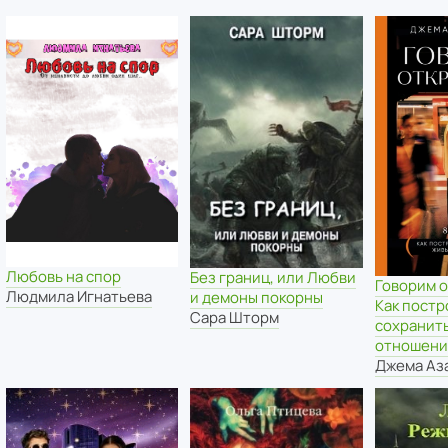
Любовь на спор
Без границ, или Любви
Говорим 
Людмила Игнатьева
и демоны покорны
Как постр
Сара Шторм
сохранит
отношени
Джема Аз