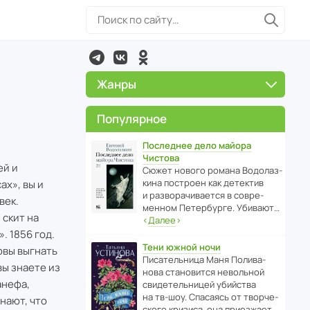
Жанры
Популярное
Последнее дело майора
Чистова
ей и
Сюжет нового романа Водо­ла­з­
кина пост­роен как дете­ктив
х», вы и
и разво­ра­чи­ва­ется в совре­
век.
менном Пете­р­бурге. Убивают…
 скит на
‹
Далее
›
. 1856 год.
Тени южной ночи
овы выгнать
Писа­тель­ница Маня Поли­ва­
вы знаете из
нова стано­вится невольной
анефа,
свиде­тель­ницей убийства
на тв-шоу. Спасаясь от твор­че­
нают, что
с­кого кризиса, она приезжает…