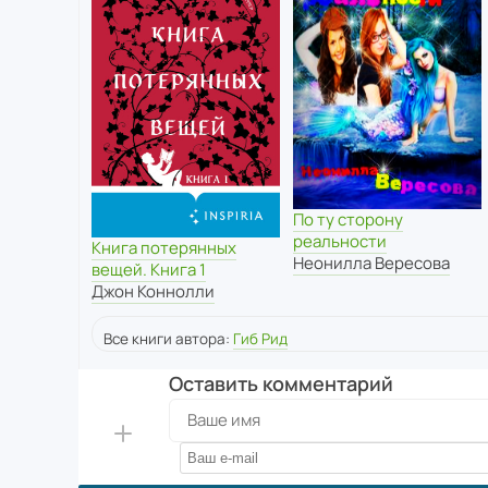
По ту сторону
реальности
Книга потерянных
Неонилла Вересова
вещей. Книга 1
Джон Коннолли
Все книги автора:
Гиб Рид
Оставить комментарий