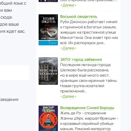
общий язык с
‹
Далее
›
ли вам
Восьмой свидетель
 сюда:
Руби Джонсон рабо­тает няней
ждое ваше
и горни­чной в богатых семьях,
ия ждет вас.
живущих на прес­ти­жной улице
Манх­эт­тена. Она знает про них
всё. Их распо­рядок дня…
‹
Далее
›
ЗАТО: город забвения
После­дняя легенда города
Шелково была расска­зана,
но в мире ещё много мест,
хранящих свои мрачные тайны.
Новая группа иска­телей
приключений…
‹
Далее
›
изведения
Возвращение Синей Бороды
Жиль де Рэ – спод­ви­жник
Жанны д’Арк, маршал Франции –
и кровавый серийный убийца-
маньяк. Римский импе­ратор