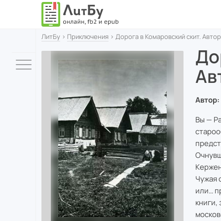
ЛитБу
›
Приключения
› Дорога в Комаровский скит. Автор
До
Ав
Автор:
Вы — Р
староо
предста
Очнувш
Кержен
Чужая 
или… п
книги,
москов