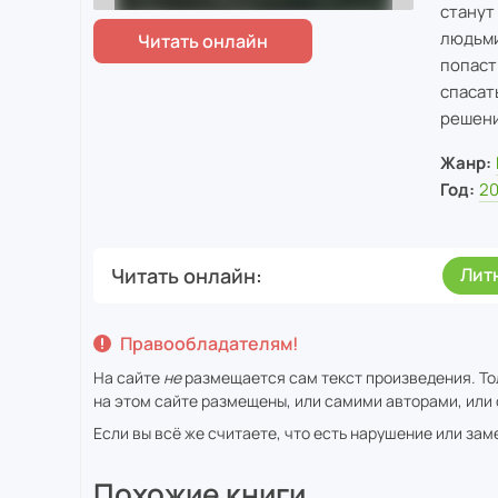
станут
людьми
попаст
спасат
решени
Жанр:
Год:
2
Читать онлайн
Лит
Правообладателям!
На сайте
не
размещается сам текст произведения. То
на этом сайте размещены, или самими авторами, или 
Если вы всё же считаете, что есть нарушение или за
Похожие книги