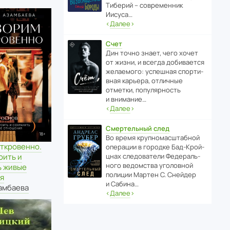
Тиберий – совре­менник
Иисуса…
‹
Далее
›
Счет
Дин точно знает, чего хочет
от жизни, и всегда доби­ва­ется
жела­е­мого: успе­шная спор­ти­
вная карьера, отли­чные
отметки, попу­ля­р­ность
и внимание…
‹
Далее
›
Смертельный след
Во время круп­но­мас­ш­та­бной
откровенно.
операции в городке Бад‑Крой­
оить и
цнах следо­ва­тели Феде­раль­
ного ведомства уголо­вной
ь живые
полиции Мартен С. Снейдер
я
и Сабина…
амбаева
‹
Далее
›