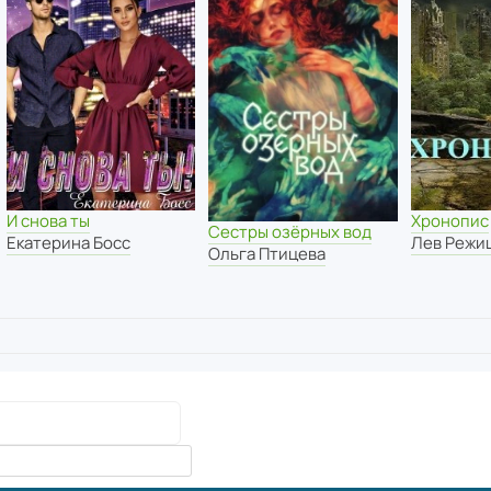
И снова ты
Хронопис
Сестры озёрных вод
Екатерина Босс
Лев Режи
Ольга Птицева