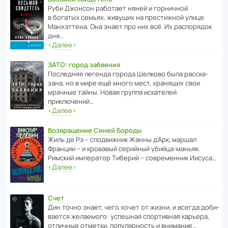
Руби Джонсон рабо­тает няней и горни­чной
в богатых семьях, живущих на прес­ти­жной улице
Манх­эт­тена. Она знает про них всё. Их распо­рядок
дня…
‹
Далее
›
ЗАТО: город забвения
После­дняя легенда города Шелково была расска­
зана, но в мире ещё много мест, хранящих свои
мрачные тайны. Новая группа иска­телей
приключений…
‹
Далее
›
Возвращение Синей Бороды
Жиль де Рэ – спод­ви­жник Жанны д’Арк, маршал
Франции – и кровавый серийный убийца-маньяк.
Римский импе­ратор Тиберий – совре­менник Иисуса…
‹
Далее
›
Счет
Дин точно знает, чего хочет от жизни, и всегда доби­
ва­ется жела­е­мого: успе­шная спор­ти­вная карьера,
отли­чные отметки, попу­ля­р­ность и внимание…