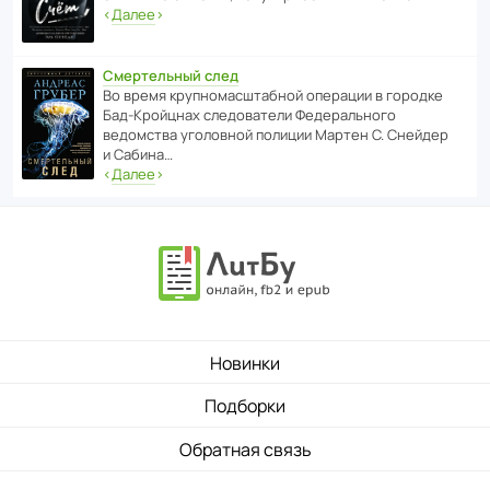
‹
Далее
›
Смертельный след
Во время круп­но­мас­ш­та­бной операции в городке
Бад‑Крой­цнах следо­ва­тели Феде­раль­ного
ведомства уголо­вной полиции Мартен С. Снейдер
и Сабина…
‹
Далее
›
Новинки
Подборки
Обратная связь