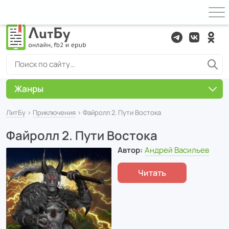
Жанры
ЛитБу
›
Приключения
› Файролл 2. Пути Востока
Файролл 2. Пути Востока
Автор:
Андрей Васильев
Читать