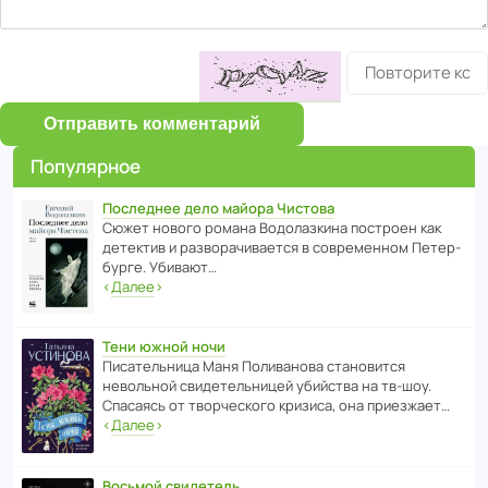
Отправить комментарий
Популярное
Последнее дело майора Чистова
Сюжет нового романа Водо­ла­з­кина пост­роен как
дете­ктив и разво­ра­чи­ва­ется в совре­менном Пете­р­
бурге. Убивают…
‹
Далее
›
Тени южной ночи
Писа­тель­ница Маня Поли­ва­нова стано­вится
невольной свиде­тель­ницей убийства на тв-шоу.
Спасаясь от твор­че­с­кого кризиса, она приезжает…
‹
Далее
›
Восьмой свидетель