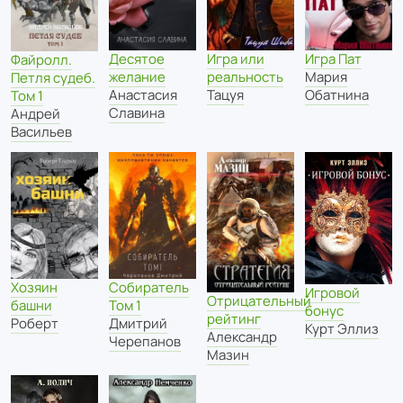
Десятое
Игра или
Игра Пат
Файролл.
желание
реальность
Мария
Петля судеб.
Анастасия
Тацуя
Обатнина
Том 1
Славина
Андрей
Васильев
Хозяин
Собиратель
Игровой
Отрицательный
башни
Том 1
бонус
рейтинг
Роберт
Дмитрий
Курт Эллиз
Александр
Черепанов
Мазин