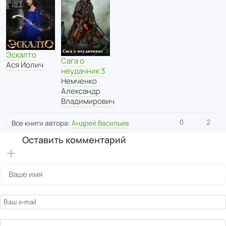
Эскалто
Сага о
Ася Иолич
неудачник 3
Немченко
Александр
Владимирович
0
2
Все книги автора:
Андрей Васильев
Оставить комментарий