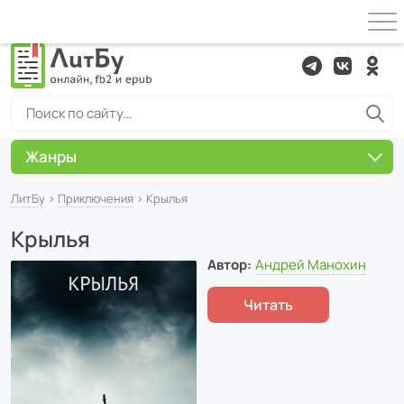
Жанры
ЛитБу
›
Приключения
› Крылья
Крылья
Автор:
Андрей Манохин
Читать