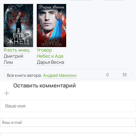
Я есть жнец
Уговор
Дмитрий
Небес и Ада
Лим
Дарья Весна
0
33
Все книги автора:
Андрей Манохин
Оставить комментарий