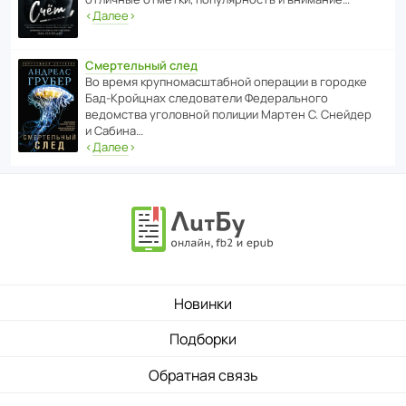
‹
Далее
›
Смертельный след
Во время круп­но­мас­ш­та­бной операции в городке
Бад‑Крой­цнах следо­ва­тели Феде­раль­ного
ведомства уголо­вной полиции Мартен С. Снейдер
и Сабина…
‹
Далее
›
Новинки
Подборки
Обратная связь