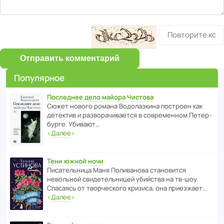
Отправить комментарий
Популярное
Последнее дело майора Чистова
Сюжет нового романа Водо­ла­з­кина пост­роен как
дете­ктив и разво­ра­чи­ва­ется в совре­менном Пете­р­
бурге. Убивают…
‹
Далее
›
Тени южной ночи
Писа­тель­ница Маня Поли­ва­нова стано­вится
невольной свиде­тель­ницей убийства на тв-шоу.
Спасаясь от твор­че­с­кого кризиса, она приезжает…
‹
Далее
›