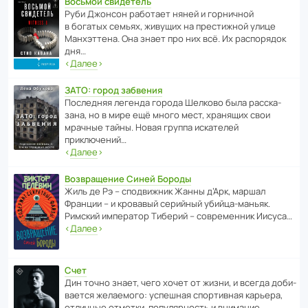
Восьмой свидетель
Руби Джонсон рабо­тает няней и горни­чной
в богатых семьях, живущих на прес­ти­жной улице
Манх­эт­тена. Она знает про них всё. Их распо­рядок
дня…
‹
Далее
›
ЗАТО: город забвения
После­дняя легенда города Шелково была расска­
зана, но в мире ещё много мест, хранящих свои
мрачные тайны. Новая группа иска­телей
приключений…
‹
Далее
›
Возвращение Синей Бороды
Жиль де Рэ – спод­ви­жник Жанны д’Арк, маршал
Франции – и кровавый серийный убийца-маньяк.
Римский импе­ратор Тиберий – совре­менник Иисуса…
‹
Далее
›
Счет
Дин точно знает, чего хочет от жизни, и всегда доби­
ва­ется жела­е­мого: успе­шная спор­ти­вная карьера,
отли­чные отметки, попу­ля­р­ность и внимание…