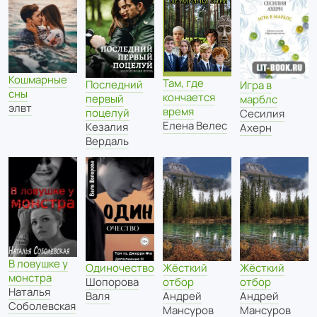
Кошмарные
Там, где
Последний
Игра в
сны
кончается
первый
марблс
элвт
время
поцелуй
Сесилия
Елена Велес
Кезалия
Ахерн
Вердаль
В ловушке у
Одиночество
Жёсткий
Жёсткий
монстра
Шопорова
отбор
отбор
Наталья
Валя
Андрей
Андрей
Соболевская
Мансуров
Мансуров