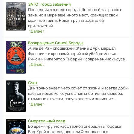
ЗАТО: город забвения
После­дняя легенда города Шелково была расска­
зана, но в мире ещё много мест, хранящих свои
мрачные тайны. Новая группа иска­телей
приключений…
‹
Далее
›
Возвращение Синей Бороды
Жиль де Рэ – спод­ви­жник Жанны д’Арк, маршал
Франции – и кровавый серийный убийца-маньяк.
Римский импе­ратор Тиберий – совре­менник Иисуса…
‹
Далее
›
Счет
Дин точно знает, чего хочет от жизни, и всегда доби­
ва­ется жела­е­мого: успе­шная спор­ти­вная карьера,
отли­чные отметки, попу­ля­р­ность и внимание…
‹
Далее
›
Смертельный след
Во время круп­но­мас­ш­та­бной операции в городке
Бад‑Крой­цнах следо­ва­тели Феде­раль­ного