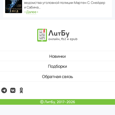
ведомства уголо­вной полиции Мартен С. Снейдер
и Сабина…
‹
Далее
›
Новинки
Подборки
Обратная связь
ⓒ ЛитБу, 2017–2026