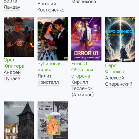
Берта
Мясникова
Евгений
Ландау
Костюченко
Орёл
Рубиновая
Error 01.
Перо
Юпитера
лилия
Обратная
Феникса
Андрей
Лилит
сторона
Алексей
Цуцаев
Кристалл
Кирилл
Сперанский
Тесленок
(Архимаг)