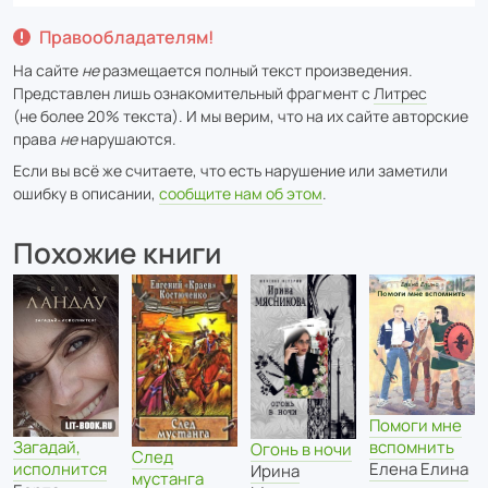
Правообладателям!
На сайте
не
размещается полный текст произведения.
Представлен лишь ознакомительный фрагмент с
Литрес
(не более 20% текста). И мы верим, что на их сайте авторские
права
не
нарушаются.
Если вы всё же считаете, что есть нарушение или заметили
ошибку в описании,
сообщите нам об этом
.
Похожие книги
Помоги мне
Загадай,
вспомнить
Огонь в ночи
След
исполнится
Елена Елина
Ирина
мустанга