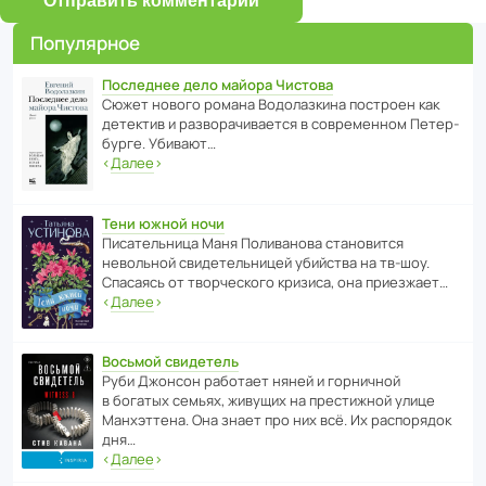
Отправить комментарий
Популярное
Последнее дело майора Чистова
Сюжет нового романа Водо­ла­з­кина пост­роен как
дете­ктив и разво­ра­чи­ва­ется в совре­менном Пете­р­
бурге. Убивают…
‹
Далее
›
Тени южной ночи
Писа­тель­ница Маня Поли­ва­нова стано­вится
невольной свиде­тель­ницей убийства на тв-шоу.
Спасаясь от твор­че­с­кого кризиса, она приезжает…
‹
Далее
›
Восьмой свидетель
Руби Джонсон рабо­тает няней и горни­чной
в богатых семьях, живущих на прес­ти­жной улице
Манх­эт­тена. Она знает про них всё. Их распо­рядок
дня…
‹
Далее
›