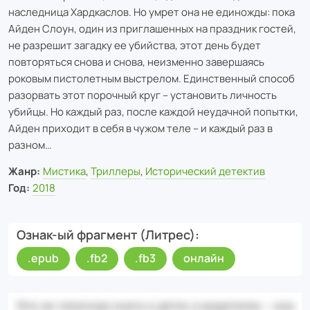
наследница Хардкаслов. Но умрет она не единожды: пока
Айден Слоун, один из приглашенных на праздник гостей,
не разрешит загадку ее убийства, этот день будет
повторяться снова и снова, неизменно завершаясь
роковым пистолетным выстрелом. Единственный способ
разорвать этот порочный круг – установить личность
убийцы. Но каждый раз, после каждой неудачной попытки,
Айден приходит в себя в чужом теле – и каждый раз в
разном…
Жанр:
Мистика
,
Триллеры
,
Исторический детектив
Год:
2018
Ознак-ый фрагмент (Литрес)
.epub
.fb2
.fb3
онлайн