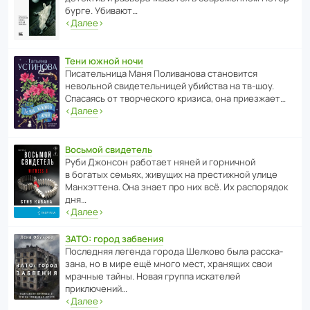
бурге. Убивают…
‹
Далее
›
Тени южной ночи
Писа­тель­ница Маня Поли­ва­нова стано­вится
невольной свиде­тель­ницей убийства на тв-шоу.
Спасаясь от твор­че­с­кого кризиса, она приезжает…
‹
Далее
›
Восьмой свидетель
Руби Джонсон рабо­тает няней и горни­чной
в богатых семьях, живущих на прес­ти­жной улице
Манх­эт­тена. Она знает про них всё. Их распо­рядок
дня…
‹
Далее
›
ЗАТО: город забвения
После­дняя легенда города Шелково была расска­
зана, но в мире ещё много мест, хранящих свои
мрачные тайны. Новая группа иска­телей
приключений…
‹
Далее
›