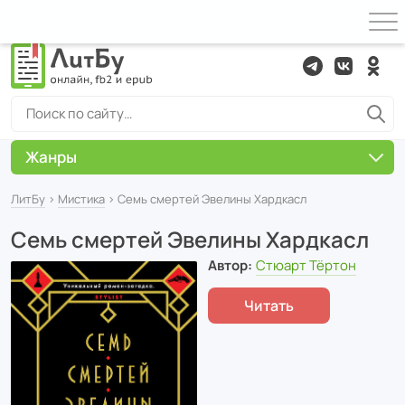
Жанры
ЛитБу
›
Мистика
› Семь смертей Эвелины Хардкасл
Семь смертей Эвелины Хардкасл
Автор:
Стюарт Тёртон
Читать