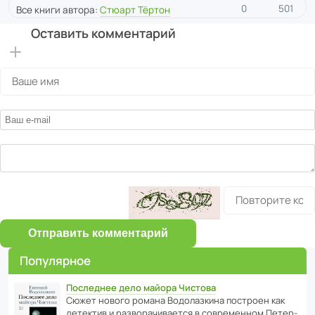
0
501
Все книги автора:
Стюарт Тёртон
Оставить комментарий
Отправить комментарий
Популярное
Последнее дело майора Чистова
Сюжет нового романа Водо­ла­з­кина пост­роен как
дете­ктив и разво­ра­чи­ва­ется в совре­менном Пете­р­