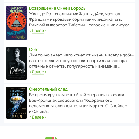
Возвращение Синей Бороды
Жиль де Рэ – спод­ви­жник Жанны д’Арк, маршал
Франции – и кровавый серийный убийца-маньяк.
Римский импе­ратор Тиберий – совре­менник Иисуса…
‹
Далее
›
Счет
Дин точно знает, чего хочет от жизни, и всегда доби­
ва­ется жела­е­мого: успе­шная спор­ти­вная карьера,
отли­чные отметки, попу­ля­р­ность и внимание…
‹
Далее
›
Смертельный след
Во время круп­но­мас­ш­та­бной операции в городке
Бад‑Крой­цнах следо­ва­тели Феде­раль­ного
ведомства уголо­вной полиции Мартен С. Снейдер
и Сабина…
‹
Далее
›