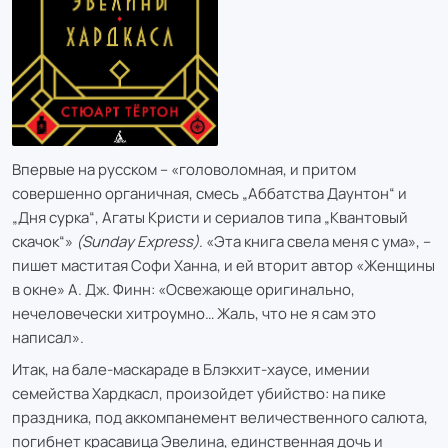
Впервые на русском – «головоломная, и притом
совершенно органичная, смесь „Аббатства Даунтон“ и
„Дня сурка“, Агаты Кристи и сериалов типа „Квантовый
скачок“»
(Sunday Express)
. «Эта книга свела меня с ума», –
пишет маститая Софи Ханна, и ей вторит автор «Женщины
в окне» А. Дж. Финн: «Освежающе оригинально,
нечеловечески хитроумно… Жаль, что не я сам это
написал».
Итак, на бале-маскараде в Блэкхит-хаусе, имении
семейства Хардкасл, произойдет убийство: на пике
праздника, под аккомпанемент величественного салюта,
погибнет красавица Эвелина, единственная дочь и