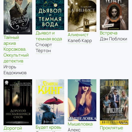
Дьявол и
Встреча
Алиенист
Тайный
темная вода
Дэн Поблоки
Калеб Карр
архив
Стюарт
Корсакова.
Тёртон
Оккультный
детектив
Игорь
Евдокимов
Мышеловка
Будет кровь
Проклятые
Дорогой
Алекс