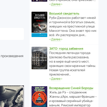
‹
Далее
›
Восьмой свидетель
Руби Джонсон рабо­тает няней
и горни­чной в богатых семьях,
живущих на прес­ти­жной улице
Манх­эт­тена. Она знает про них
всё. Их распо­рядок дня…
‹
Далее
›
ЗАТО: город забвения
После­дняя легенда города
о произведения
Шелково была расска­зана,
но в мире ещё много мест,
хранящих свои мрачные тайны.
Новая группа иска­телей
приключений…
‹
Далее
›
Возвращение Синей Бороды
Жиль де Рэ – спод­ви­жник
Жанны д’Арк, маршал Франции –
и кровавый серийный убийца-
маньяк. Римский импе­ратор