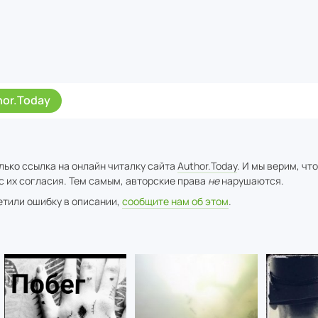
hor.Today
лько ссылка на онлайн читалку сайта
Author.Today
. И мы верим, чт
с их согласия. Тем самым, авторские права
не
нарушаются.
метили ошибку в описании,
сообщите нам об этом
.