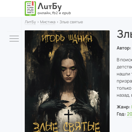
ЛитБу
›
Мистика
› Злые святые
Зл
Автор:
В поис
детств
нашли 
призра
только
назад,
Жанр:
Год:
2