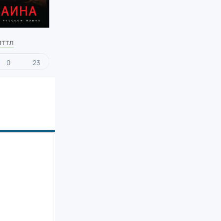
иттл
0
23