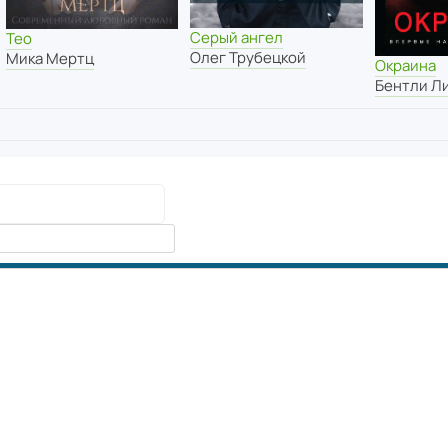
Серый ангел
Тео
Олег Трубецкой
Мика Мертц
Окраина
Бентли Л