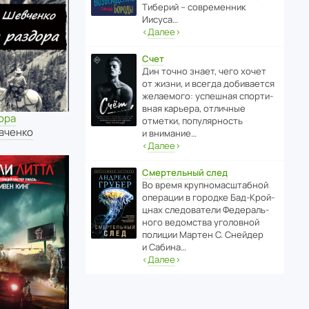
Тиберий – совре­менник
Иисуса…
‹
Далее
›
Счет
Дин точно знает, чего хочет
от жизни, и всегда доби­ва­ется
жела­е­мого: успе­шная спор­ти­
вная карьера, отли­чные
ора
отметки, попу­ля­р­ность
вченко
и внимание…
‹
Далее
›
Смертельный след
Во время круп­но­мас­ш­та­бной
операции в городке Бад‑Крой­
цнах следо­ва­тели Феде­раль­
ного ведомства уголо­вной
полиции Мартен С. Снейдер
и Сабина…
‹
Далее
›