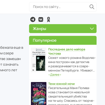
Жанры
Популярное
сбежала еще в
Последнее дело майора
ом озере
Чистова
Сюжет нового романа Водо­ла­з­
стве замешан
кина пост­роен как дете­ктив
ет означать
и разво­ра­чи­ва­ется в совре­
 много лет
менном Пете­р­бурге. Убивают…
‹
Далее
›
Тени южной ночи
Писа­тель­ница Маня Поли­ва­
нова стано­вится невольной
свиде­тель­ницей убийства
на тв-шоу. Спасаясь от твор­че­
с­кого кризиса, она приезжает…