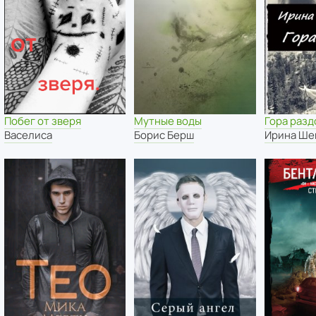
Побег от зверя
Мутные воды
Гора разд
Васелиса
Борис Берш
Ирина Ше