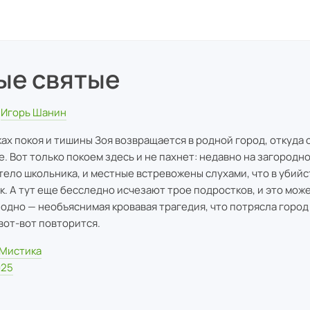
ые святые
Игорь Шанин
ках покоя и тишины Зоя возвращается в родной город, откуда 
е. Вот только покоем здесь и не пахнет: недавно на загородн
тело школьника, и местные встревожены слухами, что в убий
к. А тут еще бесследно исчезают трое подростков, и это мож
 одно — необъяснимая кровавая трагедия, что потрясла город
 вот-вот повторится.
Мистика
025