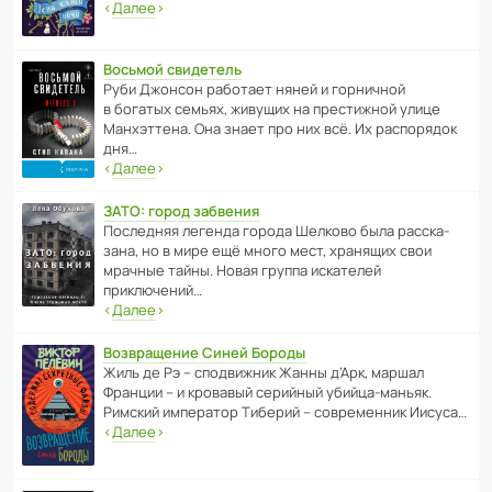
‹
Далее
›
Восьмой свидетель
Руби Джонсон рабо­тает няней и горни­чной
в богатых семьях, живущих на прес­ти­жной улице
Манх­эт­тена. Она знает про них всё. Их распо­рядок
дня…
‹
Далее
›
ЗАТО: город забвения
После­дняя легенда города Шелково была расска­
зана, но в мире ещё много мест, хранящих свои
мрачные тайны. Новая группа иска­телей
приключений…
‹
Далее
›
Возвращение Синей Бороды
Жиль де Рэ – спод­ви­жник Жанны д’Арк, маршал
Франции – и кровавый серийный убийца-маньяк.
Римский импе­ратор Тиберий – совре­менник Иисуса…
‹
Далее
›