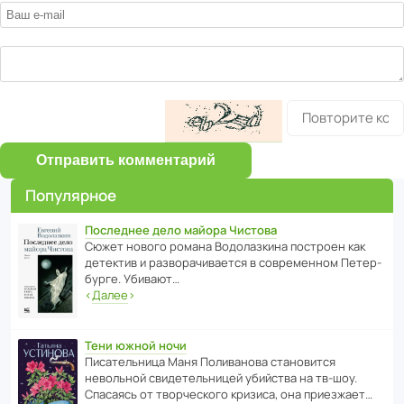
Отправить комментарий
Популярное
Последнее дело майора Чистова
Сюжет нового романа Водо­ла­з­кина пост­роен как
дете­ктив и разво­ра­чи­ва­ется в совре­менном Пете­р­
бурге. Убивают…
‹
Далее
›
Тени южной ночи
Писа­тель­ница Маня Поли­ва­нова стано­вится
невольной свиде­тель­ницей убийства на тв-шоу.
Спасаясь от твор­че­с­кого кризиса, она приезжает…