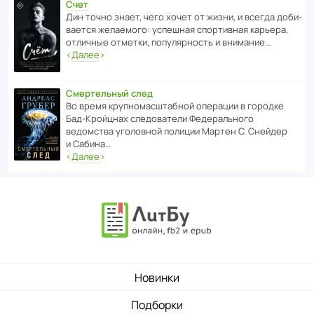
Счет
Дин точно знает, чего хочет от жизни, и всегда доби­
ва­ется жела­е­мого: успе­шная спор­ти­вная карьера,
отли­чные отметки, попу­ля­р­ность и внимание…
‹
Далее
›
Смертельный след
Во время круп­но­мас­ш­та­бной операции в городке
Бад‑Крой­цнах следо­ва­тели Феде­раль­ного
ведомства уголо­вной полиции Мартен С. Снейдер
и Сабина…
‹
Далее
›
Новинки
Подборки