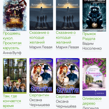
Сказание о
Сказание о
Продавец
Прыжок
колодце
колодце
кукол.
Рэддла
желаний
желаний
Проклятая
Вадим
Мария Левая
Мария Левая
карусель.
Носоленко
Анна Вулф
Серпантин
Там, где
Серпантин
Оливковое
Оксана
кончается
Оксана
дерево
Чернышева
время
Чернышёва
Люсинда