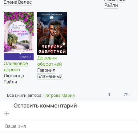
Елена Велес
Райли
Деревня
Оливковое
оборотней
дерево
Гавриил
Люсинда
Блаженный
Райли
0
79
Все книги автора:
Петрова Мария
Оставить комментарий