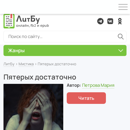
Жанры
ЛитБу
›
Мистика
› Пятерых достаточно
Пятерых достаточно
Автор:
Петрова Мария
Читать