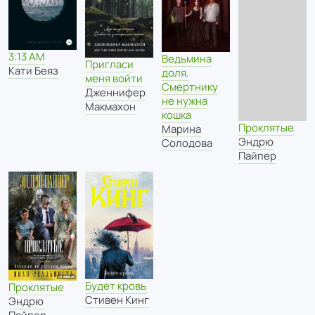
3:13 АМ
Ведьмина
Пригласи
Кати Беяз
доля.
меня войти
Смертнику
Дженнифер
не нужна
Макмахон
кошка
Проклятые
Марина
Эндрю
Солодова
Пайпер
Будет кровь
Проклятые
Стивен Кинг
Эндрю