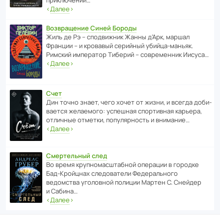
‹
Далее
›
Возвращение Синей Бороды
Жиль де Рэ – спод­ви­жник Жанны д’Арк, маршал
Франции – и кровавый серийный убийца-маньяк.
Римский импе­ратор Тиберий – совре­менник Иисуса…
‹
Далее
›
Счет
Дин точно знает, чего хочет от жизни, и всегда доби­
ва­ется жела­е­мого: успе­шная спор­ти­вная карьера,
отли­чные отметки, попу­ля­р­ность и внимание…
‹
Далее
›
Смертельный след
Во время круп­но­мас­ш­та­бной операции в городке
Бад‑Крой­цнах следо­ва­тели Феде­раль­ного
ведомства уголо­вной полиции Мартен С. Снейдер
и Сабина…
‹
Далее
›