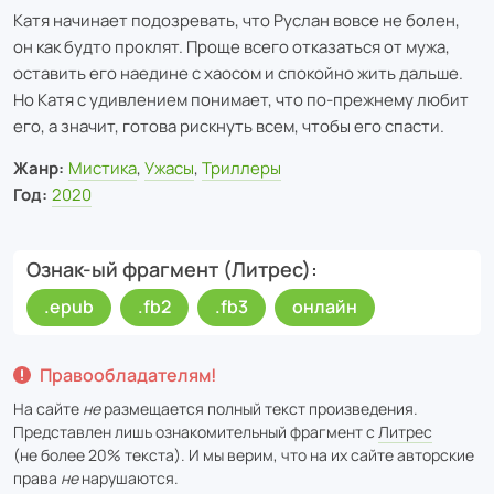
Катя начинает подозревать, что Руслан вовсе не болен,
он как будто проклят. Проще всего отказаться от мужа,
оставить его наедине с хаосом и спокойно жить дальше.
Но Катя с удивлением понимает, что по-прежнему любит
его, а значит, готова рискнуть всем, чтобы его спасти.
Жанр:
Мистика
,
Ужасы
,
Триллеры
Год:
2020
Ознак-ый фрагмент (Литрес)
.epub
.fb2
.fb3
онлайн
Правообладателям!
На сайте
не
размещается полный текст произведения.
Представлен лишь ознакомительный фрагмент с
Литрес
(не более 20% текста). И мы верим, что на их сайте авторские
права
не
нарушаются.