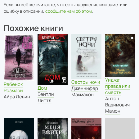
Если вы всё же считаете, что есть нарушение или заметили
ошибку в описании,
сообщите нам об этом
.
Похожие книги
Уиджа:
Сестры ночи
Ребенок
правда или
Дом
Дженнифер
Розмари
смерть
Бентли
Макмахон
Айра Левин
Антон
Литтл
Вадимович
Мамон