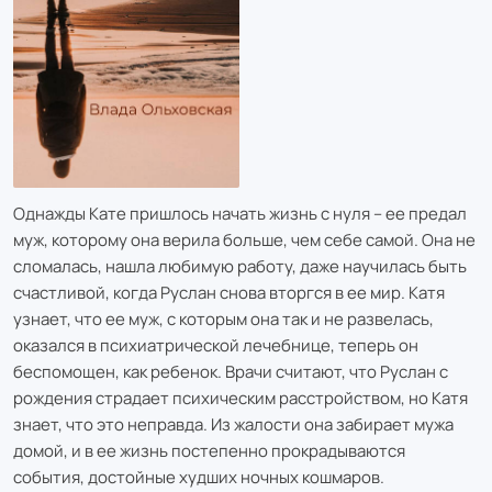
Однажды Кате пришлось начать жизнь с нуля – ее предал
муж, которому она верила больше, чем себе самой. Она не
сломалась, нашла любимую работу, даже научилась быть
счастливой, когда Руслан снова вторгся в ее мир. Катя
узнает, что ее муж, с которым она так и не развелась,
оказался в психиатрической лечебнице, теперь он
беспомощен, как ребенок. Врачи считают, что Руслан с
рождения страдает психическим расстройством, но Катя
знает, что это неправда. Из жалости она забирает мужа
домой, и в ее жизнь постепенно прокрадываются
события, достойные худших ночных кошмаров.