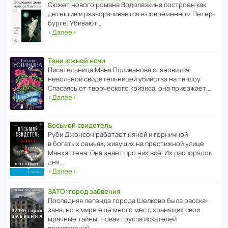
Сюжет нового романа Водо­ла­з­кина пост­роен как
дете­ктив и разво­ра­чи­ва­ется в совре­менном Пете­р­
бурге. Убивают…
‹
Далее
›
Тени южной ночи
Писа­тель­ница Маня Поли­ва­нова стано­вится
невольной свиде­тель­ницей убийства на тв-шоу.
Спасаясь от твор­че­с­кого кризиса, она приезжает…
‹
Далее
›
Восьмой свидетель
Руби Джонсон рабо­тает няней и горни­чной
в богатых семьях, живущих на прес­ти­жной улице
Манх­эт­тена. Она знает про них всё. Их распо­рядок
дня…
‹
Далее
›
ЗАТО: город забвения
После­дняя легенда города Шелково была расска­
зана, но в мире ещё много мест, хранящих свои
мрачные тайны. Новая группа иска­телей
приключений…