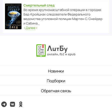
Смертельный след
Во время круп­но­мас­ш­та­бной операции в городке
Бад‑Крой­цнах следо­ва­тели Феде­раль­ного
ведомства уголо­вной полиции Мартен С. Снейдер
и Сабина…
‹
Далее
›
Новинки
Подборки
Обратная связь