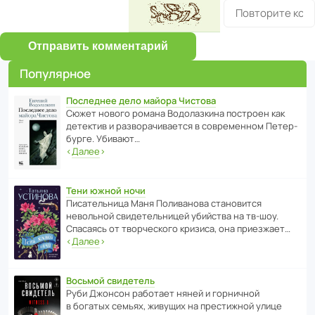
Отправить комментарий
Популярное
Последнее дело майора Чистова
Сюжет нового романа Водо­ла­з­кина пост­роен как
дете­ктив и разво­ра­чи­ва­ется в совре­менном Пете­р­
бурге. Убивают…
‹
Далее
›
Тени южной ночи
Писа­тель­ница Маня Поли­ва­нова стано­вится
невольной свиде­тель­ницей убийства на тв-шоу.
Спасаясь от твор­че­с­кого кризиса, она приезжает…
‹
Далее
›
Восьмой свидетель
Руби Джонсон рабо­тает няней и горни­чной
в богатых семьях, живущих на прес­ти­жной улице