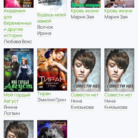
Академия
Кровь жизни
Кровь жизни
Будешь моей
для
Мария Зая
Мария Зая
мамой
беременных
Волчок
и другие
Ирина
истории
Любава Вокс
Тиран
Мой гордый
Совести нет
Совести нет
Эмилия Грин
Август
Нина
Нина
Янина
Князькова
Князькова
Логвин