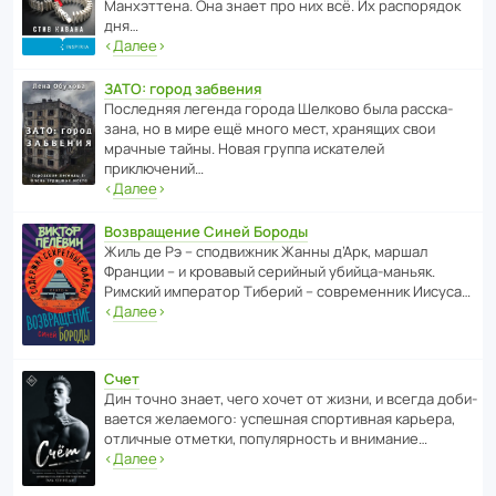
Манх­эт­тена. Она знает про них всё. Их распо­рядок
дня…
‹
Далее
›
ЗАТО: город забвения
После­дняя легенда города Шелково была расска­
зана, но в мире ещё много мест, хранящих свои
мрачные тайны. Новая группа иска­телей
приключений…
‹
Далее
›
Возвращение Синей Бороды
Жиль де Рэ – спод­ви­жник Жанны д’Арк, маршал
Франции – и кровавый серийный убийца-маньяк.
Римский импе­ратор Тиберий – совре­менник Иисуса…
‹
Далее
›
Счет
Дин точно знает, чего хочет от жизни, и всегда доби­
ва­ется жела­е­мого: успе­шная спор­ти­вная карьера,
отли­чные отметки, попу­ля­р­ность и внимание…
‹
Далее
›