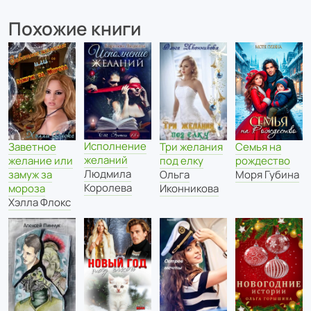
Похожие книги
Исполнение
Заветное
Три желания
Семья на
желаний
желание или
под елку
рождество
Людмила
замуж за
Ольга
Моря Губина
Королева
мороза
Иконникова
Хэлла Флокс