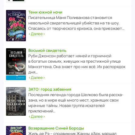
Тени южной ночи
Писа­тель­ница Маня Поли­ва­нова стано­вится
невольной свиде­тель­ницей убийства на тв-шоу.
Спасаясь от твор­че­с­кого кризиса, она приезжает…
‹
Далее
›
Восьмой свидетель
Руби Джонсон рабо­тает няней и горни­чной
в богатых семьях, живущих на прес­ти­жной улице
Манх­эт­тена. Она знает про них всё. Их распо­рядок
дня…
‹
Далее
›
ЗАТО: город забвения
После­дняя легенда города Шелково была расска­
зана, но в мире ещё много мест, хранящих свои
мрачные тайны. Новая группа иска­телей
приключений…
‹
Далее
›
Возвращение Синей Бороды
Жиль де Рэ – спод­ви­жник Жанны д’Арк, маршал