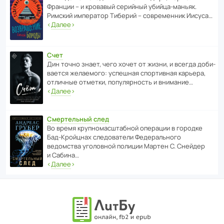
Франции – и кровавый серийный убийца-маньяк.
Римский импе­ратор Тиберий – совре­менник Иисуса…
‹
Далее
›
Счет
Дин точно знает, чего хочет от жизни, и всегда доби­
ва­ется жела­е­мого: успе­шная спор­ти­вная карьера,
отли­чные отметки, попу­ля­р­ность и внимание…
‹
Далее
›
Смертельный след
Во время круп­но­мас­ш­та­бной операции в городке
Бад‑Крой­цнах следо­ва­тели Феде­раль­ного
ведомства уголо­вной полиции Мартен С. Снейдер
и Сабина…
‹
Далее
›