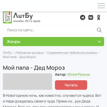
Жанры
ЛитБу
›
Любовные романы
›
Современные любовные романы
›
Мой папа - Дед Мороз
Мой папа - Дед Мороз
Автор:
Юлия Резник
Читать
В Новогоднюю ночь, как известно, случаются чудеса. Вот
и Надя дождалась своего чуда. Прямо из… рук Деда
Мороза. Вернее, при его непосредственном участии. И