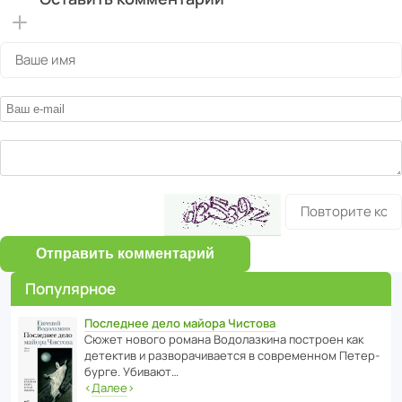
Отправить комментарий
Популярное
Последнее дело майора Чистова
Сюжет нового романа Водо­ла­з­кина пост­роен как
дете­ктив и разво­ра­чи­ва­ется в совре­менном Пете­р­
бурге. Убивают…
‹
Далее
›