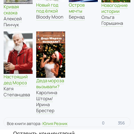
Новый год
Остров
Новогодние
Кривая
под ёлкой
мечты
истории
сказка
Bloody Moon
Бернад
Ольга
Алексей
Горышина
Пинчук
Настоящий
Деда мороза
дед Мороз
вызывали?
Катя
Каролина
Степанцева
Шторм/
Ирина
Брестер
0
356
Все книги автора:
Юлия Резник
Оставить комментарий