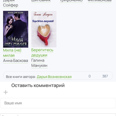
Сойфер
Берегитесь
Мила (не)
дедушки
милая
Галина
Анна Баскова
Манукян
0
387
Все книги автора:
Дарья Вознесенская
Оставить комментарий