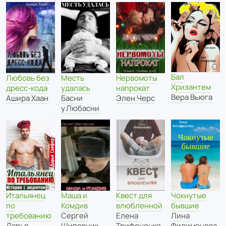
Бал
Месть
Любовь без
Нервомоты
Хризантем
удалась
дресс-кода
напрокат
Вера Вьюга
Басни
Ашира Хаан
Элен Черс
у Любасни
Маша и
Итальянец
Квест для
Чокнутые
Комдив
по
влюбленной
бывшие
Сергей
требованию
Елена
Лина
Шиповник
Дарья
Трифоненко
Филимонова