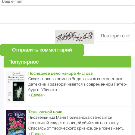
Отправить комментарий
Популярное
Последнее дело майора Чистова
Сюжет нового романа Водо­ла­з­кина пост­роен как
дете­ктив и разво­ра­чи­ва­ется в совре­менном Пете­р­
бурге. Убивают…
‹
Далее
›
Тени южной ночи
Писа­тель­ница Маня Поли­ва­нова стано­вится
невольной свиде­тель­ницей убийства на тв-шоу.
Спасаясь от твор­че­с­кого кризиса, она приезжает…
‹
Далее
›