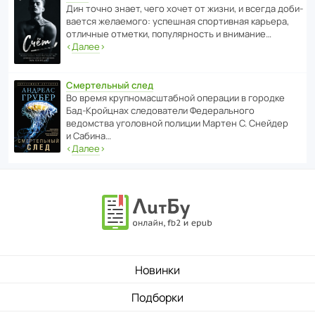
Дин точно знает, чего хочет от жизни, и всегда доби­
ва­ется жела­е­мого: успе­шная спор­ти­вная карьера,
отли­чные отметки, попу­ля­р­ность и внимание…
‹
Далее
›
Смертельный след
Во время круп­но­мас­ш­та­бной операции в городке
Бад‑Крой­цнах следо­ва­тели Феде­раль­ного
ведомства уголо­вной полиции Мартен С. Снейдер
и Сабина…
‹
Далее
›
Новинки
Подборки