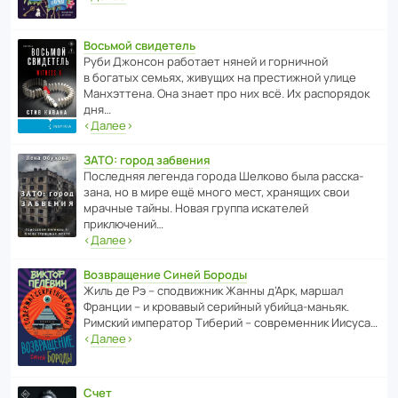
Восьмой свидетель
Руби Джонсон рабо­тает няней и горни­чной
в богатых семьях, живущих на прес­ти­жной улице
Манх­эт­тена. Она знает про них всё. Их распо­рядок
дня…
‹
Далее
›
ЗАТО: город забвения
После­дняя легенда города Шелково была расска­
зана, но в мире ещё много мест, хранящих свои
мрачные тайны. Новая группа иска­телей
приключений…
‹
Далее
›
Возвращение Синей Бороды
Жиль де Рэ – спод­ви­жник Жанны д’Арк, маршал
Франции – и кровавый серийный убийца-маньяк.
Римский импе­ратор Тиберий – совре­менник Иисуса…
‹
Далее
›
Счет