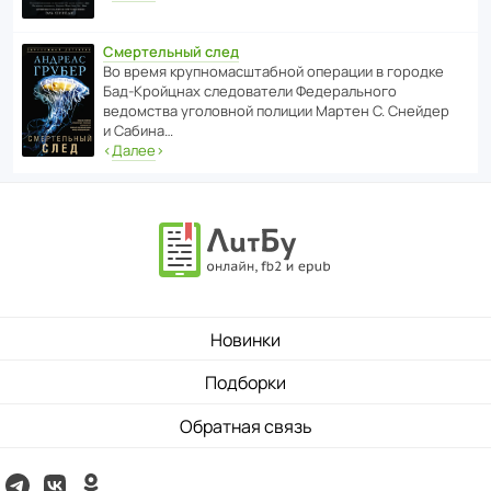
Смертельный след
Во время круп­но­мас­ш­та­бной операции в городке
Бад‑Крой­цнах следо­ва­тели Феде­раль­ного
ведомства уголо­вной полиции Мартен С. Снейдер
и Сабина…
‹
Далее
›
Новинки
Подборки
Обратная связь