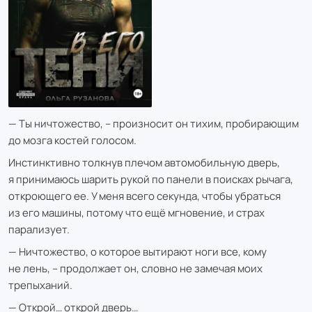
— Ты ничтожество, – произносит он тихим, пробирающим
до мозга костей голосом.
Инстинктивно толкнув плечом автомобильную дверь,
я принимаюсь шарить рукой по панели в поисках рычага,
откроющего ее. У меня всего секунда, чтобы убраться
из его машины, потому что ещё мгновение, и страх
парализует.
— Ничтожество, о которое вытирают ноги все, кому
не лень, – продолжает он, словно не замечая моих
трепыханий.
— Открой… открой дверь…