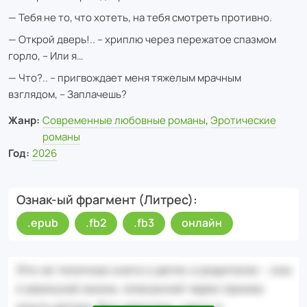
— Тебя не то, что хотеть, на тебя смотреть противно.
— Открой дверь!.. – хриплю через пережатое спазмом
горло, – Или я…
— Что?.. – пригвождает меня тяжелым мрачным
взглядом, – Заплачешь?
Жанр:
Современные любовные романы
,
Эротические
романы
Год:
2026
Ознак-ый фрагмент (Литрес)
.epub
.fb2
.fb3
онлайн