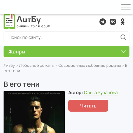
Жанры
ЛитБу
›
Любовные романы
›
Современные любовные романы
› В
его тени
В его тени
Автор:
Ольга Рузанова
Читать