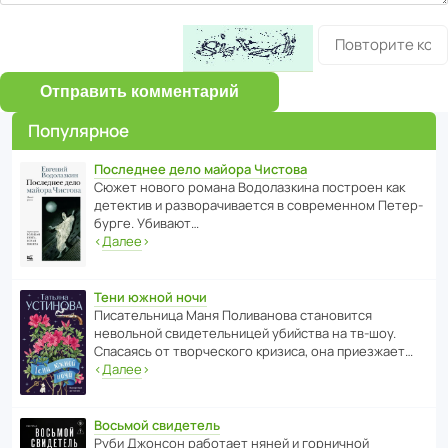
Отправить комментарий
Популярное
Последнее дело майора Чистова
Сюжет нового романа Водо­ла­з­кина пост­роен как
дете­ктив и разво­ра­чи­ва­ется в совре­менном Пете­р­
бурге. Убивают…
‹
Далее
›
Тени южной ночи
Писа­тель­ница Маня Поли­ва­нова стано­вится
невольной свиде­тель­ницей убийства на тв-шоу.
Спасаясь от твор­че­с­кого кризиса, она приезжает…
‹
Далее
›
Восьмой свидетель
Руби Джонсон рабо­тает няней и горни­чной