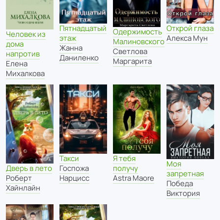
Пятнадцатый
Открой глаза
Одержимость
Человек из
этаж
Алекса Мун
Малиновского
дома
Жанна
Светлова
напротив
Даниленко
Маргарита
Елена
Михалкова
Такси
Я тебя
Моя
Дверь в лето
Госпожа
получу
запретная
Роберт
Нарцисс
Astra Maore
Победа
Хайнлайн
Виктория