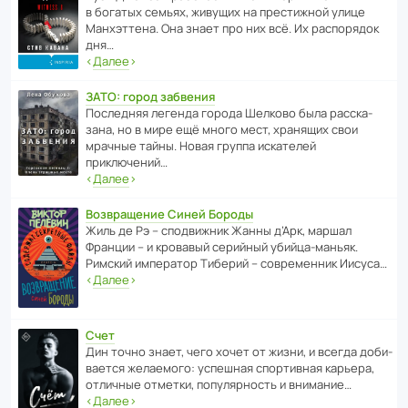
в богатых семьях, живущих на прес­ти­жной улице
Манх­эт­тена. Она знает про них всё. Их распо­рядок
дня…
‹
Далее
›
ЗАТО: город забвения
После­дняя легенда города Шелково была расска­
зана, но в мире ещё много мест, хранящих свои
мрачные тайны. Новая группа иска­телей
приключений…
‹
Далее
›
Возвращение Синей Бороды
Жиль де Рэ – спод­ви­жник Жанны д’Арк, маршал
Франции – и кровавый серийный убийца-маньяк.
Римский импе­ратор Тиберий – совре­менник Иисуса…
‹
Далее
›
Счет
Дин точно знает, чего хочет от жизни, и всегда доби­
ва­ется жела­е­мого: успе­шная спор­ти­вная карьера,
отли­чные отметки, попу­ля­р­ность и внимание…
‹
Далее
›