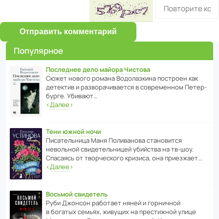
Отправить комментарий
Популярное
Последнее дело майора Чистова
Сюжет нового романа Водо­ла­з­кина пост­роен как
дете­ктив и разво­ра­чи­ва­ется в совре­менном Пете­р­
бурге. Убивают…
‹
Далее
›
Тени южной ночи
Писа­тель­ница Маня Поли­ва­нова стано­вится
невольной свиде­тель­ницей убийства на тв-шоу.
Спасаясь от твор­че­с­кого кризиса, она приезжает…
‹
Далее
›
Восьмой свидетель
Руби Джонсон рабо­тает няней и горни­чной
в богатых семьях, живущих на прес­ти­жной улице