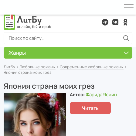
Жанры
ЛитБу
›
Любовные романы
›
Современные любовные романы
›
Япония страна моих грез
Япония страна моих грез
Автор:
Фарида Ясмин
Читать