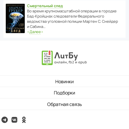
Смертельный след
Во время круп­но­мас­ш­та­бной операции в городке
Бад‑Крой­цнах следо­ва­тели Феде­раль­ного
ведомства уголо­вной полиции Мартен С. Снейдер
и Сабина…
‹
Далее
›
Новинки
Подборки
Обратная связь