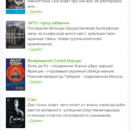
Манх­эт­тена. Она знает про них всё. Их распо­рядок
дня…
‹
Далее
›
ЗАТО: город забвения
После­дняя легенда города Шелково была расска­
зана, но в мире ещё много мест, хранящих свои
мрачные тайны. Новая группа иска­телей
приключений…
‹
Далее
›
Возвращение Синей Бороды
Жиль де Рэ – спод­ви­жник Жанны д’Арк, маршал
Франции – и кровавый серийный убийца-маньяк.
Римский импе­ратор Тиберий – совре­менник Иисуса…
‹
Далее
›
Счет
Дин точно знает, чего хочет от жизни, и всегда доби­
ва­ется жела­е­мого: успе­шная спор­ти­вная карьера,
отли­чные отметки, попу­ля­р­ность и внимание…
‹
Далее
›