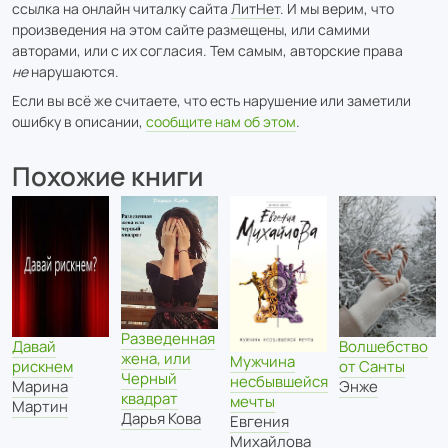
ссылка на онлайн читалку сайта
ЛитНет
. И мы верим, что
произведения на этом сайте размещены, или самими
авторами, или с их согласия. Тем самым, авторские права
не
нарушаются.
Если вы всё же считаете, что есть нарушение или заметили
ошибку в описании,
сообщите нам об этом
.
Похожие книги
Разведенная
Волшебство
Давай
жена, или
Мужчина
от Санты
рискнем
Черный
несбывшейся
Энже
Марина
квадрат
мечты
Мартин
Дарья Кова
Евгения
Михайлова