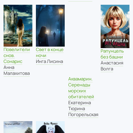
Повелители
Свет в конце
Рапунцель
снов.
ночи
без башни
Сонарис
Инга Лисина
Анастасия
Анна
Волга
Малахитова
Аквамарин.
Серенады
морских
обитателей
Екатерина
Тюрина
Погорельская