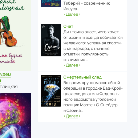
Тиберий – совре­менник
Иисуса…
‹
Далее
›
Счет
Дин точно знает, чего хочет
от жизни, и всегда доби­ва­ется
жела­е­мого: успе­шная спор­ти­
вная карьера, отли­чные
отметки, попу­ля­р­ность
и внимание…
‹
Далее
›
будем
Смертельный след
ы
Во время круп­но­мас­ш­та­бной
тлицкая
операции в городке Бад‑Крой­
цнах следо­ва­тели Феде­раль­
ного ведомства уголо­вной
полиции Мартен С. Снейдер
и Сабина…
‹
Далее
›