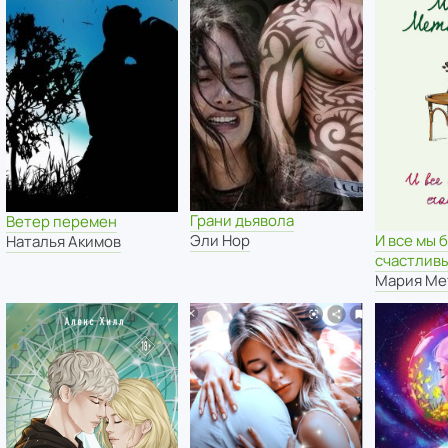
Грани дьявола
Ветер перемен
Эли Нор
И все мы 
Наталья Акимов
счастлив
Мария Ме