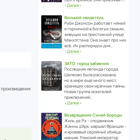
‹
Далее
›
Восьмой свидетель
Руби Джонсон рабо­тает няней
и горни­чной в богатых семьях,
живущих на прес­ти­жной улице
Манх­эт­тена. Она знает про них
всё. Их распо­рядок дня…
‹
Далее
›
ЗАТО: город забвения
После­дняя легенда города
Шелково была расска­зана,
но в мире ещё много мест,
хранящих свои мрачные тайны.
о произведения
Новая группа иска­телей
приключений…
‹
Далее
›
Возвращение Синей Бороды
Жиль де Рэ – спод­ви­жник
Жанны д’Арк, маршал Франции –
и кровавый серийный убийца-
маньяк. Римский импе­ратор