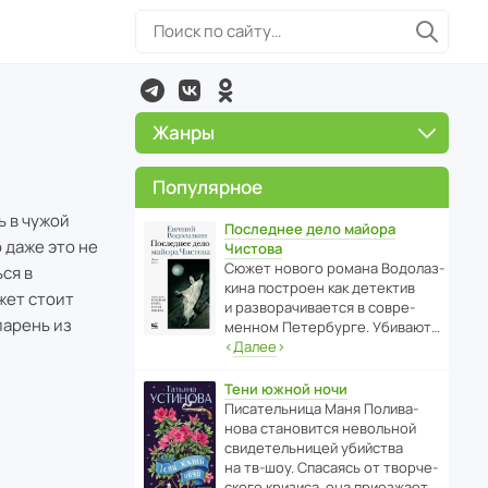
Жанры
Популярное
ь в чужой
Последнее дело майора
 даже это не
Чистова
Сюжет нового романа Водо­ла­з­
ся в
кина пост­роен как дете­ктив
жет стоит
и разво­ра­чи­ва­ется в совре­
парень из
менном Пете­р­бурге. Убивают…
‹
Далее
›
Тени южной ночи
Писа­тель­ница Маня Поли­ва­
нова стано­вится невольной
свиде­тель­ницей убийства
на тв-шоу. Спасаясь от твор­че­
с­кого кризиса, она приезжает…