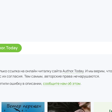
hor.Today
лько ссылка на онлайн читалку сайта
Author.Today
. И мы верим, чт
с их согласия. Тем самым, авторские права
не
нарушаются.
метили ошибку в описании,
сообщите нам об этом
.