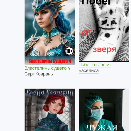
Побег от зверя
Властелины сущего 4
Васелиса
Сарг Коврань