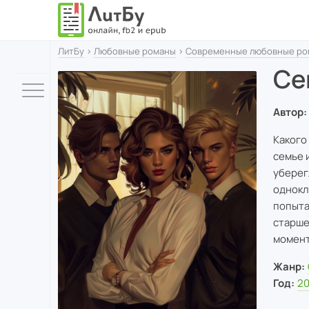
ЛитБу
›
Любовные романы
›
Современные любовные ро
Се
Автор:
Какого
семье 
уберег
однокл
попыта
старше
момент
Жанр:
Год:
2