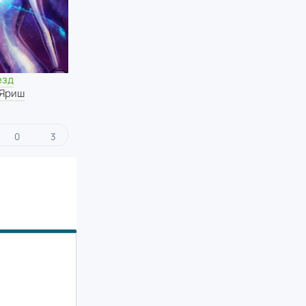
езд
 Яриш
0
3