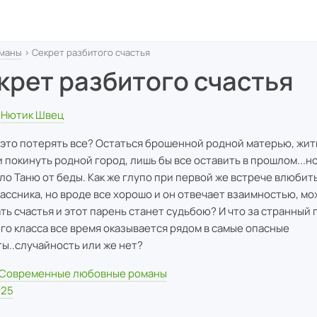
маны
› Секрет разбитого счастья
крет разбитого счастья
Нютик Швец
 это потерять все? Остаться брошенной родной матерью, жит
и покинуть родной город, лишь бы все оставить в прошлом...но
ло Таню от беды. Как же глупо при первой же встрече влюбить
ассника, но вроде все хорошо и он отвечает взаимностью, мо
ть счастья и этот парень станет судьбою? И что за странный 
го класса все время оказывается рядом в самые опасные
ы..случайность или же нет?
Современные любовные романы
025