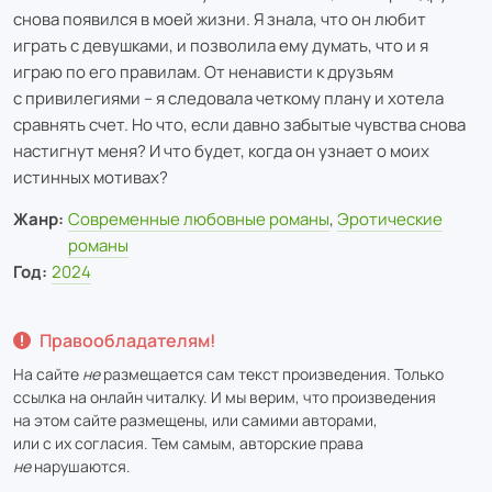
снова появился в моей жизни. Я знала, что он любит
играть с девушками, и позволила ему думать, что и я
играю по его правилам. От ненависти к друзьям
с привилегиями – я следовала четкому плану и хотела
сравнять счет. Но что, если давно забытые чувства снова
настигнут меня? И что будет, когда он узнает о моих
истинных мотивах?
Жанр:
Современные любовные романы
,
Эротические
романы
Год:
2024
Правообладателям!
На сайте
не
размещается сам текст произведения. Только
ссылка на онлайн читалку. И мы верим, что произведения
на этом сайте размещены, или самими авторами,
или с их согласия. Тем самым, авторские права
не
нарушаются.