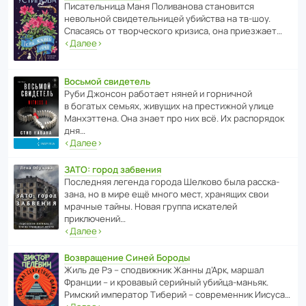
Писа­тель­ница Маня Поли­ва­нова стано­вится
невольной свиде­тель­ницей убийства на тв-шоу.
Спасаясь от твор­че­с­кого кризиса, она приезжает…
‹
Далее
›
Восьмой свидетель
Руби Джонсон рабо­тает няней и горни­чной
в богатых семьях, живущих на прес­ти­жной улице
Манх­эт­тена. Она знает про них всё. Их распо­рядок
дня…
‹
Далее
›
ЗАТО: город забвения
После­дняя легенда города Шелково была расска­
зана, но в мире ещё много мест, хранящих свои
мрачные тайны. Новая группа иска­телей
приключений…
‹
Далее
›
Возвращение Синей Бороды
Жиль де Рэ – спод­ви­жник Жанны д’Арк, маршал
Франции – и кровавый серийный убийца-маньяк.
Римский импе­ратор Тиберий – совре­менник Иисуса…