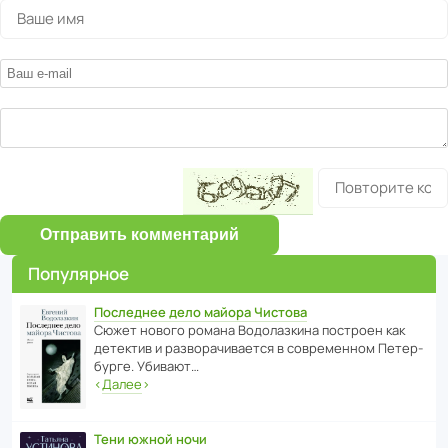
Отправить комментарий
Популярное
Последнее дело майора Чистова
Сюжет нового романа Водо­ла­з­кина пост­роен как
дете­ктив и разво­ра­чи­ва­ется в совре­менном Пете­р­
бурге. Убивают…
‹
Далее
›
Тени южной ночи