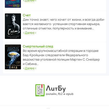
‹
Далее
›
Счет
Дин точно знает, чего хочет от жизни, и всегда доби­
ва­ется жела­е­мого: успе­шная спор­ти­вная карьера,
отли­чные отметки, попу­ля­р­ность и внимание…
‹
Далее
›
Смертельный след
Во время круп­но­мас­ш­та­бной операции в городке
Бад‑Крой­цнах следо­ва­тели Феде­раль­ного
ведомства уголо­вной полиции Мартен С. Снейдер
и Сабина…
‹
Далее
›