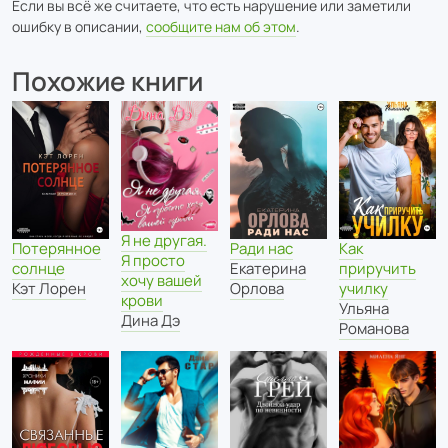
Если вы всё же считаете, что есть нарушение или заметили
ошибку в описании,
сообщите нам об этом
.
Похожие книги
Я не другая.
Потерянное
Ради нас
Как
Я просто
солнце
Екатерина
приручить
хочу вашей
Кэт Лорен
Орлова
училку
крови
Ульяна
Дина Дэ
Романова