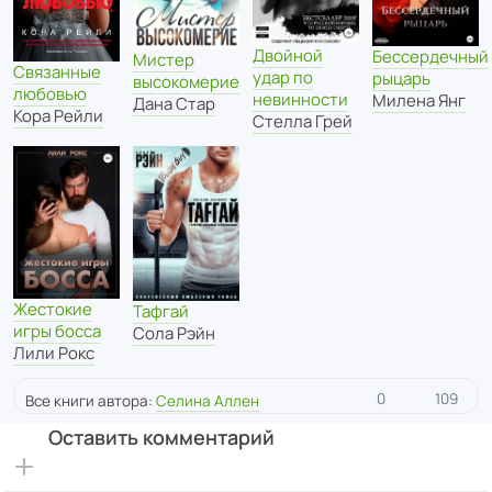
Двойной
Бессердечный
Мистер
Связанные
удар по
рыцарь
высокомерие
любовью
невинности
Милена Янг
Дана Стар
Кора Рейли
Стелла Грей
Жестокие
Тафгай
игры босса
Сола Рэйн
Лили Рокс
0
109
Все книги автора:
Селина Аллен
Оставить комментарий