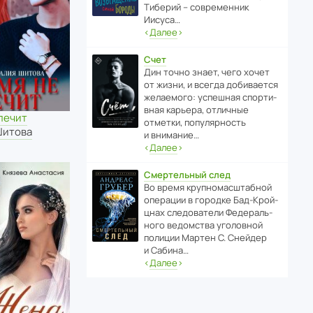
Тиберий – совре­менник
Иисуса…
‹
Далее
›
Счет
Дин точно знает, чего хочет
от жизни, и всегда доби­ва­ется
жела­е­мого: успе­шная спор­ти­
вная карьера, отли­чные
лечит
отметки, попу­ля­р­ность
Шитова
и внимание…
‹
Далее
›
Смертельный след
Во время круп­но­мас­ш­та­бной
операции в городке Бад‑Крой­
цнах следо­ва­тели Феде­раль­
ного ведомства уголо­вной
полиции Мартен С. Снейдер
и Сабина…
‹
Далее
›