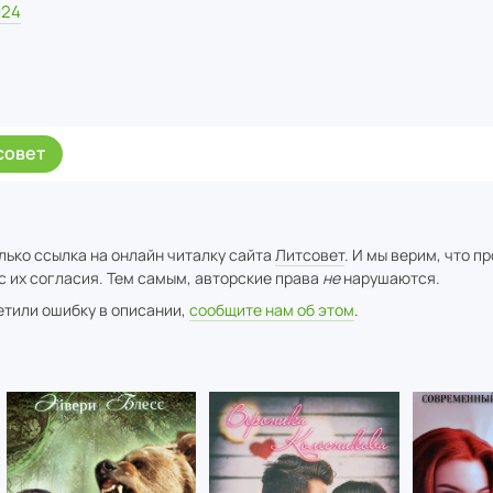
024
совет
лько ссылка на онлайн читалку сайта
Литсовет
. И мы верим, что п
с их согласия. Тем самым, авторские права
не
нарушаются.
метили ошибку в описании,
сообщите нам об этом
.