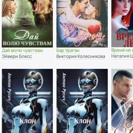
Время не 
Дай волю чувствам
Бар Ураган
Наталия 
Эйвери Блесс
Виктория Колесникова