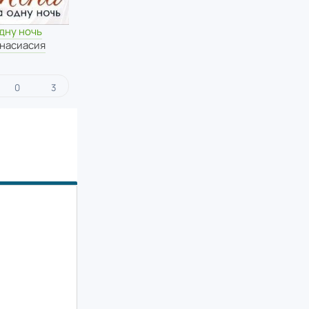
дну ночь
Анасиасия
0
3