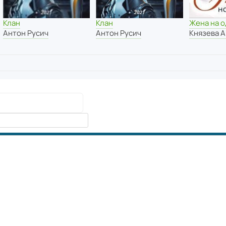
Клан
Клан
Жена на о
Антон Русич
Антон Русич
Князева 