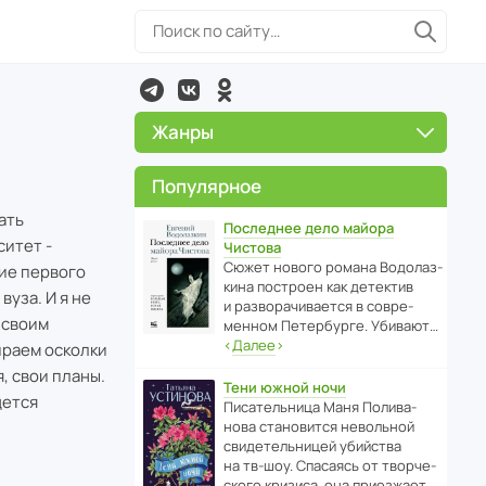
Жанры
Популярное
ать
Последнее дело майора
ситет -
Чистова
Сюжет нового романа Водо­ла­з­
ние первого
кина пост­роен как дете­ктив
вуза. И я не
и разво­ра­чи­ва­ется в совре­
 своим
менном Пете­р­бурге. Убивают…
‹
Далее
›
ираем осколки
, свои планы.
Тени южной ночи
дется
Писа­тель­ница Маня Поли­ва­
нова стано­вится невольной
свиде­тель­ницей убийства
на тв-шоу. Спасаясь от твор­че­
с­кого кризиса, она приезжает…