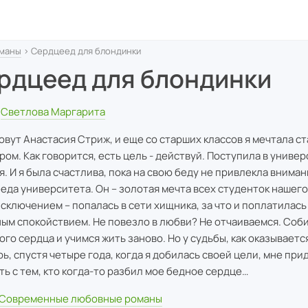
маны
› Сердцеед для блондинки
рдцеед для блондинки
Светлова Маргарита
овут Анастасия Стриж, и еще со старших классов я мечтала ст
ром. Как говорится, есть цель - действуй. Поступила в универ
я. И я была счастлива, пока на свою беду не привлекла внима
еда университета. Он – золотая мечта всех студенток нашего 
исключением – попалась в сети хищника, за что и поплатилась
ым спокойствием. Не повезло в любви? Не отчаиваемся. Соб
ого сердца и учимся жить заново. Но у судьбы, как оказывается
рь, спустя четыре года, когда я добилась своей цели, мне при
ть с тем, кто когда-то разбил мое бедное сердце…
Современные любовные романы