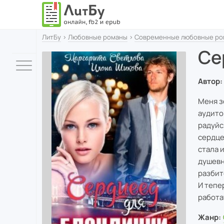
ЛитБу
›
Любовные романы
›
Современные любовные ро
Се
Автор:
Меня з
аудито
радуйс
сердце
стала 
душевн
разбит
И тепе
работа
Жанр: