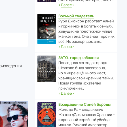
‹
Далее
›
Восьмой свидетель
Руби Джонсон рабо­тает няней
и горни­чной в богатых семьях,
живущих на прес­ти­жной улице
Манх­эт­тена. Она знает про них
всё. Их распо­рядок дня…
‹
Далее
›
ЗАТО: город забвения
После­дняя легенда города
роизведения
Шелково была расска­зана,
но в мире ещё много мест,
хранящих свои мрачные тайны.
Новая группа иска­телей
приключений…
‹
Далее
›
Возвращение Синей Бороды
Жиль де Рэ – спод­ви­жник
Жанны д’Арк, маршал Франции –
и кровавый серийный убийца-
маньяк. Римский импе­ратор