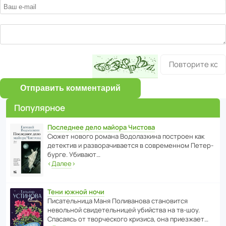
Отправить комментарий
Популярное
Последнее дело майора Чистова
Сюжет нового романа Водо­ла­з­кина пост­роен как
дете­ктив и разво­ра­чи­ва­ется в совре­менном Пете­р­
бурге. Убивают…
‹
Далее
›
Тени южной ночи
Писа­тель­ница Маня Поли­ва­нова стано­вится
невольной свиде­тель­ницей убийства на тв-шоу.
Спасаясь от твор­че­с­кого кризиса, она приезжает…