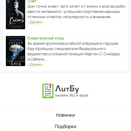
Счет
Дин точно знает, чего хочет от жизни, и всегда доби­
ва­ется жела­е­мого: успе­шная спор­ти­вная карьера,
отли­чные отметки, попу­ля­р­ность и внимание…
‹
Далее
›
Смертельный след
Во время круп­но­мас­ш­та­бной операции в городке
Бад‑Крой­цнах следо­ва­тели Феде­раль­ного
ведомства уголо­вной полиции Мартен С. Снейдер
и Сабина…
‹
Далее
›
Новинки
Подборки