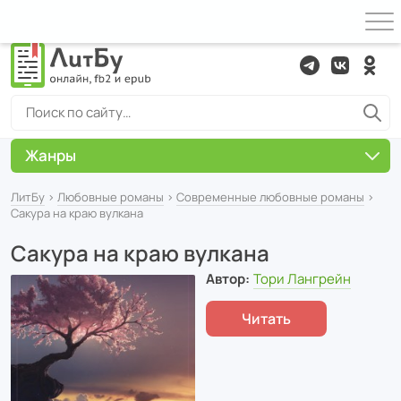
Жанры
ЛитБу
›
Любовные романы
›
Современные любовные романы
›
Сакура на краю вулкана
Сакура на краю вулкана
Автор:
Тори Лангрейн
Читать