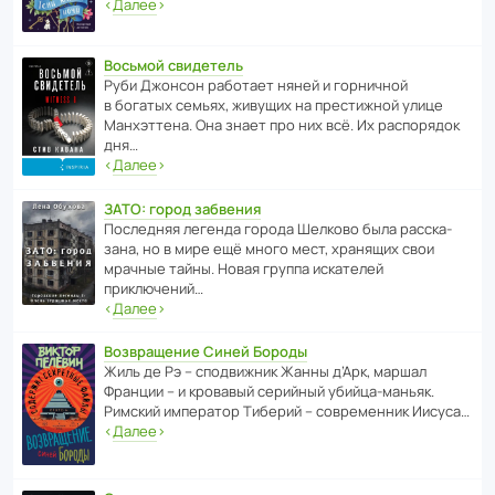
‹
Далее
›
Восьмой свидетель
Руби Джонсон рабо­тает няней и горни­чной
в богатых семьях, живущих на прес­ти­жной улице
Манх­эт­тена. Она знает про них всё. Их распо­рядок
дня…
‹
Далее
›
ЗАТО: город забвения
После­дняя легенда города Шелково была расска­
зана, но в мире ещё много мест, хранящих свои
мрачные тайны. Новая группа иска­телей
приключений…
‹
Далее
›
Возвращение Синей Бороды
Жиль де Рэ – спод­ви­жник Жанны д’Арк, маршал
Франции – и кровавый серийный убийца-маньяк.
Римский импе­ратор Тиберий – совре­менник Иисуса…
‹
Далее
›