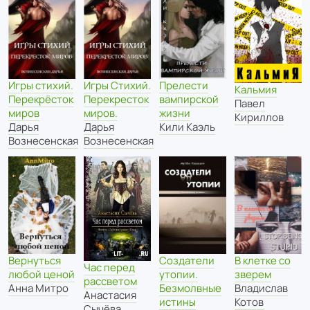
Игры стихий.
Игры Стихий.
Прелести
Кальмия
Перекрёсток
Перекресток
вампирской
Павел
миров
миров.
жизни
Кириллов
Дарья
Дарья
Кили Каэль
Вознесенская
Вознесенская
Создатели
В клетке со
Вернуться
Час перед
утопии.
зверем
любой ценой
рассветом
Безмолвные
Владислав
Анна Митро
Анастасия
истины
Котов
Сычёва