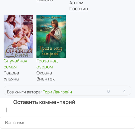
Артем
Посохин
Случайная
Гроза над
семья
озером
Радова
Оксана
Ульяна
Зиентек
0
4
Все книги автора:
Тори Лангрейн
Оставить комментарий