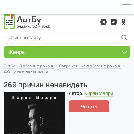
Жанры
ЛитБу
›
Любовные романы
›
Современные любовные романы
›
269 причин ненавидеть
269 причин ненавидеть
Автор:
Киран Медри
Читать