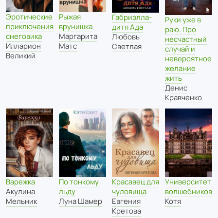
Эротические
Рыжая
Габриэлла-
Руки уже в
приключения
врунишка
дитя Ада
раю. Про
снеговика
Маргарита
Любовь
несчастный
Илларион
Матс
Светлая
случай и
Великий
невероятное
желание
жить
Денис
Кравченко
Варежка
По тонкому
Университет
Красавец для
Акулина
льду
волшебников
чуловища
Мельник
Луна Шамер
Котя
Евгения
Кретова