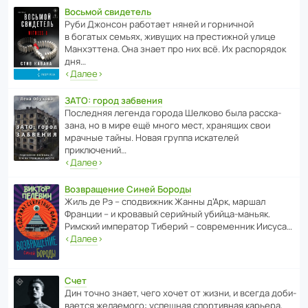
Восьмой свидетель
Руби Джонсон рабо­тает няней и горни­чной
в богатых семьях, живущих на прес­ти­жной улице
Манх­эт­тена. Она знает про них всё. Их распо­рядок
дня…
‹
Далее
›
ЗАТО: город забвения
После­дняя легенда города Шелково была расска­
зана, но в мире ещё много мест, хранящих свои
мрачные тайны. Новая группа иска­телей
приключений…
‹
Далее
›
Возвращение Синей Бороды
Жиль де Рэ – спод­ви­жник Жанны д’Арк, маршал
Франции – и кровавый серийный убийца-маньяк.
Римский импе­ратор Тиберий – совре­менник Иисуса…
‹
Далее
›
Счет
Дин точно знает, чего хочет от жизни, и всегда доби­
ва­ется жела­е­мого: успе­шная спор­ти­вная карьера,