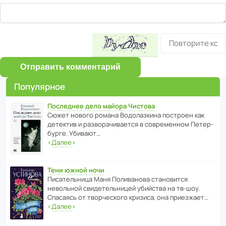
Отправить комментарий
Популярное
Последнее дело майора Чистова
Сюжет нового романа Водо­ла­з­кина пост­роен как
дете­ктив и разво­ра­чи­ва­ется в совре­менном Пете­р­
бурге. Убивают…
‹
Далее
›
Тени южной ночи
Писа­тель­ница Маня Поли­ва­нова стано­вится
невольной свиде­тель­ницей убийства на тв-шоу.
Спасаясь от твор­че­с­кого кризиса, она приезжает…
‹
Далее
›