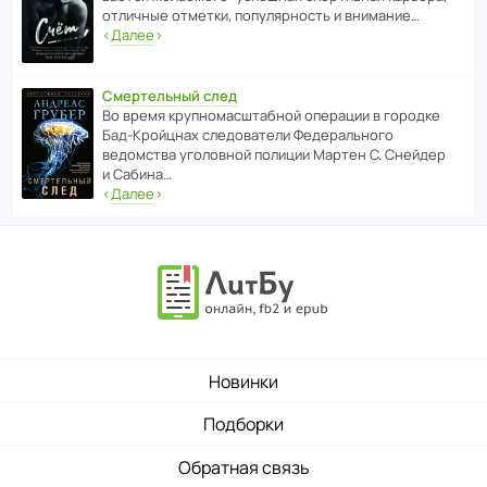
отли­чные отметки, попу­ля­р­ность и внимание…
‹
Далее
›
Смертельный след
Во время круп­но­мас­ш­та­бной операции в городке
Бад‑Крой­цнах следо­ва­тели Феде­раль­ного
ведомства уголо­вной полиции Мартен С. Снейдер
и Сабина…
‹
Далее
›
Новинки
Подборки
Обратная связь