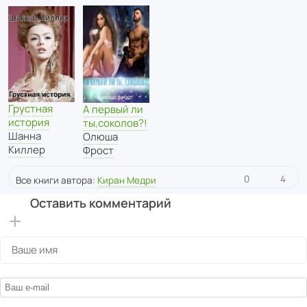
Грустная
А первый ли
история
ты,соколов?!
Шанна
Олюша
Киллер
Фрост
0
4
Все книги автора:
Киран Медри
Оставить комментарий