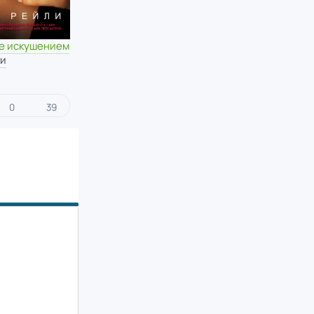
е искушением
ли
0
39