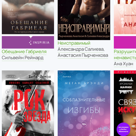
Неисправимый
Александра Салиева
,
Разрушит
Обещание Габриеля
Анастасия Пырченкова
ненавист
Сильвейн Рейнард
Ана Хуан