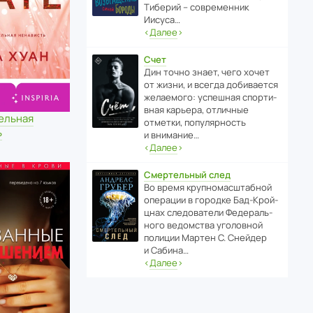
Тиберий – совре­менник
Иисуса…
‹
Далее
›
Счет
Дин точно знает, чего хочет
от жизни, и всегда доби­ва­ется
жела­е­мого: успе­шная спор­ти­
вная карьера, отли­чные
ельная
отметки, попу­ля­р­ность
ь
и внимание…
‹
Далее
›
Смертельный след
Во время круп­но­мас­ш­та­бной
операции в городке Бад‑Крой­
цнах следо­ва­тели Феде­раль­
ного ведомства уголо­вной
полиции Мартен С. Снейдер
и Сабина…
‹
Далее
›