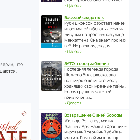
‹
Далее
›
Восьмой свидетель
Руби Джонсон рабо­тает няней
и горни­чной в богатых семьях,
живущих на прес­ти­жной улице
Манх­эт­тена. Она знает про них
всё. Их распо­рядок дня…
‹
Далее
›
ЗАТО: город забвения
 верим, что
После­дняя легенда города
шаются.
Шелково была расска­зана,
но в мире ещё много мест,
хранящих свои мрачные тайны.
Новая группа иска­телей
приключений…
‹
Далее
›
Возвращение Синей Бороды
Жиль де Рэ – спод­ви­жник
Жанны д’Арк, маршал Франции –
и кровавый серийный убийца-
маньяк. Римский импе­ратор