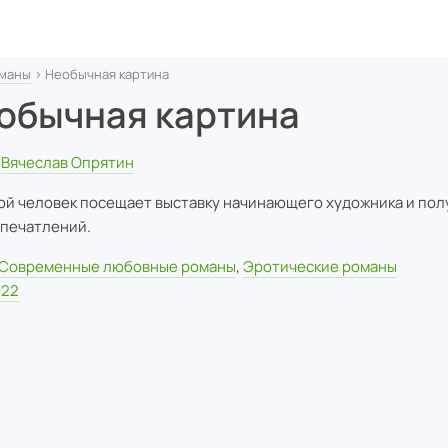
маны
› Необычная картина
обычная картина
Вячеслав Опрятин
й человек посещает выставку начинающего художника и пол
впечатлений.
Современные любовные романы
,
Эротические романы
022