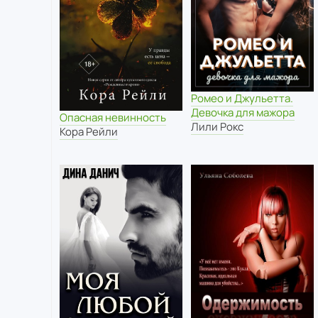
Ромео и Джульетта.
Девочка для мажора
Опасная невинность
Лили Рокс
Кора Рейли