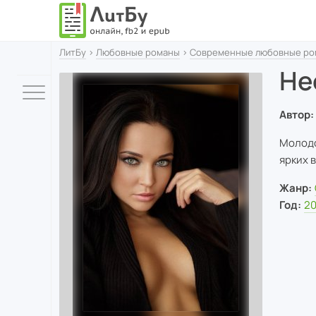
ЛитБу
›
Любовные романы
›
Современные любовные ро
Не
Автор:
Молодо
ярких 
Жанр:
Год:
2