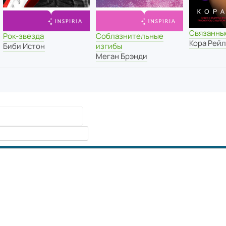
Связанны
Соблазнительные
Рок-звезда
Кора Рей
изгибы
Биби Истон
Меган Брэнди