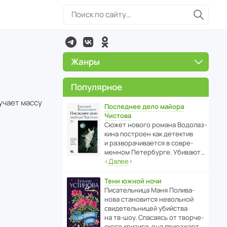
Жанры
Популярное
учает массу
Последнее дело майора
Чистова
Сюжет нового романа Водо­ла­з­
кина пост­роен как дете­ктив
и разво­ра­чи­ва­ется в совре­
менном Пете­р­бурге. Убивают…
‹
Далее
›
Тени южной ночи
Писа­тель­ница Маня Поли­ва­
нова стано­вится невольной
свиде­тель­ницей убийства
на тв-шоу. Спасаясь от твор­че­
с­кого кризиса, она приезжает…