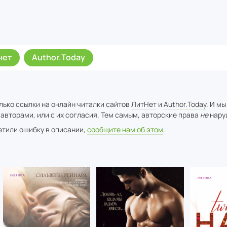
нет
Author.Today
лько ссылки на онлайн читалки сайтов
ЛитНет
и
Author.Today
. И мы
авторами, или с их согласия. Тем самым, авторские права
не
нару
метили ошибку в описании,
сообщите нам об этом
.