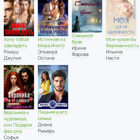
Смешной
Хочу тобой
Истинная из
Моя чужая бы
брак
завладеть
Мира Иного
беременность
Ирина
Ромуш
Эльвира
Ильина
Фарова
Джулия
Остина
Настя
Лишняя в его
Вероника и
семье
чудовище,
Диана
или Подарок
Рымарь
феи роз
Софья