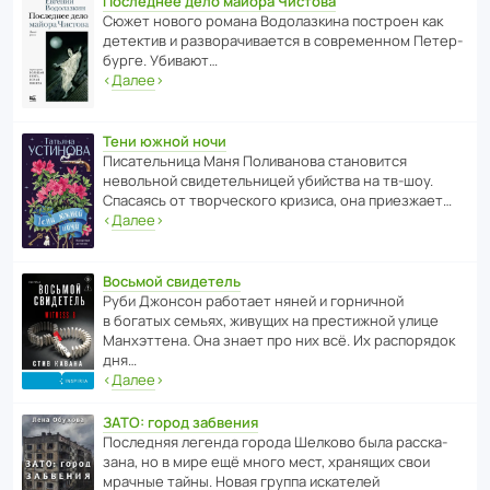
Последнее дело майора Чистова
Сюжет нового романа Водо­ла­з­кина пост­роен как
дете­ктив и разво­ра­чи­ва­ется в совре­менном Пете­р­
бурге. Убивают…
‹
Далее
›
Тени южной ночи
Писа­тель­ница Маня Поли­ва­нова стано­вится
невольной свиде­тель­ницей убийства на тв-шоу.
Спасаясь от твор­че­с­кого кризиса, она приезжает…
‹
Далее
›
Восьмой свидетель
Руби Джонсон рабо­тает няней и горни­чной
в богатых семьях, живущих на прес­ти­жной улице
Манх­эт­тена. Она знает про них всё. Их распо­рядок
дня…
‹
Далее
›
ЗАТО: город забвения
После­дняя легенда города Шелково была расска­
зана, но в мире ещё много мест, хранящих свои
мрачные тайны. Новая группа иска­телей