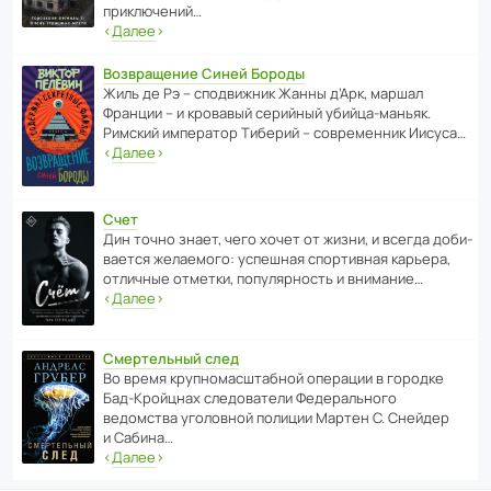
приключений…
‹
Далее
›
Возвращение Синей Бороды
Жиль де Рэ – спод­ви­жник Жанны д’Арк, маршал
Франции – и кровавый серийный убийца-маньяк.
Римский импе­ратор Тиберий – совре­менник Иисуса…
‹
Далее
›
Счет
Дин точно знает, чего хочет от жизни, и всегда доби­
ва­ется жела­е­мого: успе­шная спор­ти­вная карьера,
отли­чные отметки, попу­ля­р­ность и внимание…
‹
Далее
›
Смертельный след
Во время круп­но­мас­ш­та­бной операции в городке
Бад‑Крой­цнах следо­ва­тели Феде­раль­ного
ведомства уголо­вной полиции Мартен С. Снейдер
и Сабина…
‹
Далее
›