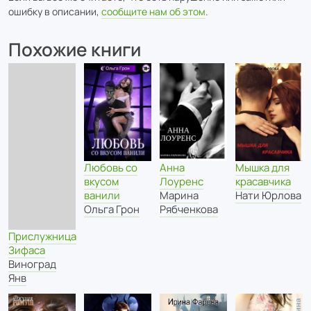
ошибку в описании,
сообщите нам об этом
.
Похожие книги
Анна
Любовь со
Мышка для
Лоуренс
вкусом
красавчика
Марина
ванили
Нати Юрлова
Рябченкова
Ольга Грон
Прислужница
Зифаса
Виноград
Янв