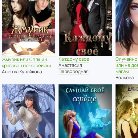
Каждому свое
Случайно 
Жмурик или Спящий
Анастасия
или не до
красавец по-корейски
Первородная
магам
Анютка Кувайкова
Волкова