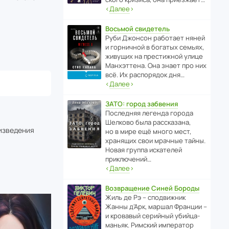
‹
Далее
›
Восьмой свидетель
Руби Джонсон рабо­тает няней
и горни­чной в богатых семьях,
живущих на прес­ти­жной улице
Манх­эт­тена. Она знает про них
всё. Их распо­рядок дня…
‹
Далее
›
ЗАТО: город забвения
После­дняя легенда города
Шелково была расска­зана,
оизведения
но в мире ещё много мест,
хранящих свои мрачные тайны.
Новая группа иска­телей
приключений…
‹
Далее
›
Возвращение Синей Бороды
Жиль де Рэ – спод­ви­жник
Жанны д’Арк, маршал Франции –
и кровавый серийный убийца-
маньяк. Римский импе­ратор