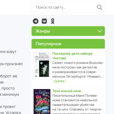
Жанры
Популярное
еня зовут
Последнее дело майора
Чистова
Сюжет нового романа Водо­ла­з­
 он произнёс
кина пост­роен как дете­ктив
и разво­ра­чи­ва­ется в совре­
оборот же
менном Пете­р­бурге. Убивают…
‹
Далее
›
ме.
, просто
Тени южной ночи
ак минимум
Писа­тель­ница Маня Поли­ва­
нова стано­вится невольной
свиде­тель­ницей убийства
 и проект
на тв-шоу. Спасаясь от твор­че­
я. Устала я
с­кого кризиса, она приезжает…