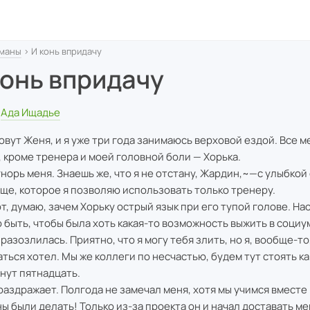
маны
› И конь впридачу
конь впридачу
Ада Ищадье
овут Женя, и я уже три года занимаюсь верховой ездой. Все м
, кроме тренера и моей головной боли — Хорька.
гнорь меня. Знаешь же, что я не отстану, Жардин,~—с улыбкой
ще, которое я позволяю использовать только тренеру.
от, думаю, зачем Хорьку острый язык при его тупой голове. На
 быть, чтобы была хоть какая-то возможность выжить в социу
 разозлилась. Приятно, что я могу тебя злить, но я, вообще-то
ться хотел. Мы же коллеги по несчастью, будем тут стоять к
нут пятнадцать.
 раздражает. Полгода не замечал меня, хотя мы учимся вместе
ы были делать! Только из-за проекта он и начал доставать мен