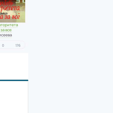
вторитета
 за все
исеева
0
176