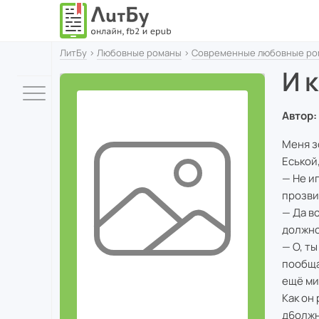
ЛитБу
›
Любовные романы
›
Современные любовные ро
И 
Автор:
Меня з
Еськой
— Не и
прозви
— Да в
должно
— О, ты
пообща
ещё ми
Как он
д6олжн