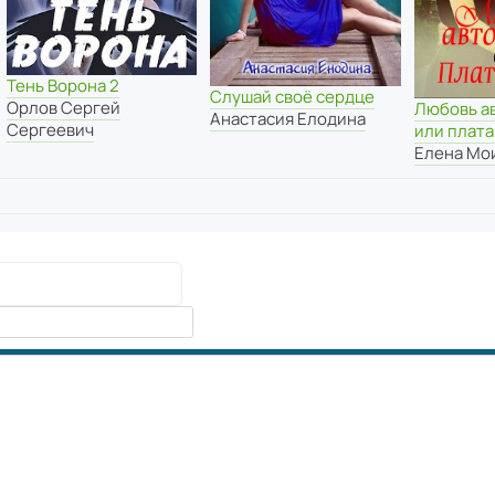
Тень Ворона 2
Слушай своё сердце
Орлов Сергей
Любовь а
Анастасия Елодина
Сергеевич
или плата
Елена Мо