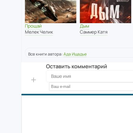
Прощай
Дым
Мелек Челик
Саммер Катя
Все книги автора:
Ада Ищадье
Оставить комментарий