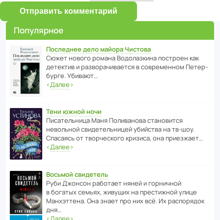
Отправить комментарий
Популярное
Последнее дело майора Чистова
Сюжет нового романа Водо­ла­з­кина пост­роен как
дете­ктив и разво­ра­чи­ва­ется в совре­менном Пете­р­
бурге. Убивают…
‹
Далее
›
Тени южной ночи
Писа­тель­ница Маня Поли­ва­нова стано­вится
невольной свиде­тель­ницей убийства на тв-шоу.
Спасаясь от твор­че­с­кого кризиса, она приезжает…
‹
Далее
›
Восьмой свидетель
Руби Джонсон рабо­тает няней и горни­чной
в богатых семьях, живущих на прес­ти­жной улице
Манх­эт­тена. Она знает про них всё. Их распо­рядок
дня…
‹
Далее
›