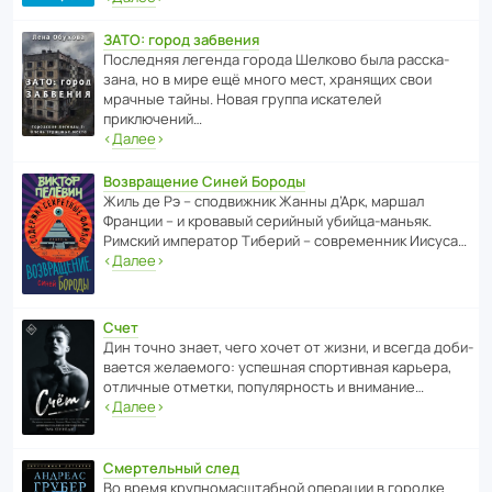
ЗАТО: город забвения
После­дняя легенда города Шелково была расска­
зана, но в мире ещё много мест, хранящих свои
мрачные тайны. Новая группа иска­телей
приключений…
‹
Далее
›
Возвращение Синей Бороды
Жиль де Рэ – спод­ви­жник Жанны д’Арк, маршал
Франции – и кровавый серийный убийца-маньяк.
Римский импе­ратор Тиберий – совре­менник Иисуса…
‹
Далее
›
Счет
Дин точно знает, чего хочет от жизни, и всегда доби­
ва­ется жела­е­мого: успе­шная спор­ти­вная карьера,
отли­чные отметки, попу­ля­р­ность и внимание…
‹
Далее
›
Смертельный след
Во время круп­но­мас­ш­та­бной операции в городке