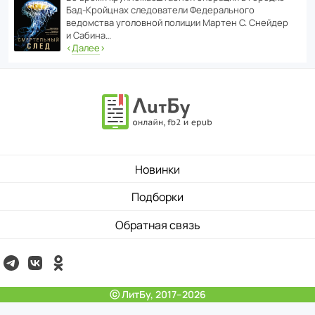
Бад‑Крой­цнах следо­ва­тели Феде­раль­ного
ведомства уголо­вной полиции Мартен С. Снейдер
и Сабина…
‹
Далее
›
Новинки
Подборки
Обратная связь
ⓒ ЛитБу, 2017–2026