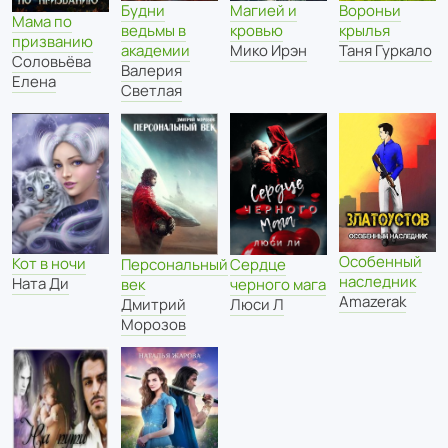
Будни
Магией и
Вороньи
Мама по
ведьмы в
кровью
крылья
призванию
академии
Мико Ирэн
Таня Гуркало
Соловьёва
Валерия
Елена
Светлая
Особенный
Кот в ночи
Персональный
Сердце
наследник
Ната Ди
век
черного мага
Amazerak
Дмитрий
Люси Л
Морозов