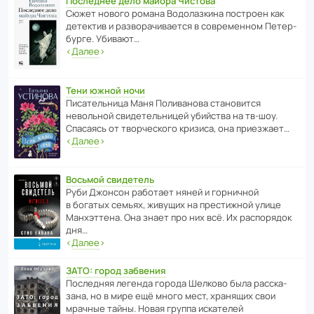
Последнее дело майора Чистова
Сюжет нового романа Водо­ла­з­кина пост­роен как
дете­ктив и разво­ра­чи­ва­ется в совре­менном Пете­р­
бурге. Убивают…
‹
Далее
›
Тени южной ночи
Писа­тель­ница Маня Поли­ва­нова стано­вится
невольной свиде­тель­ницей убийства на тв-шоу.
Спасаясь от твор­че­с­кого кризиса, она приезжает…
‹
Далее
›
Восьмой свидетель
Руби Джонсон рабо­тает няней и горни­чной
в богатых семьях, живущих на прес­ти­жной улице
Манх­эт­тена. Она знает про них всё. Их распо­рядок
дня…
‹
Далее
›
ЗАТО: город забвения
После­дняя легенда города Шелково была расска­
зана, но в мире ещё много мест, хранящих свои
мрачные тайны. Новая группа иска­телей