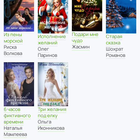
Подари мне
Из пены
Исполнение
Старая
чудо
морской
желаний
сказка
Жасмин
Риска
Олег
Шохрат
Волкова
Паринов
Романов
6 часов
Три желания
фиктивного
под елку
времени
Ольга
Наталья
Иконникова
Мамлеева