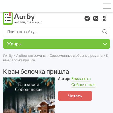
Жанры
ЛитБу
›
Любовные романы
›
Современные любовные романы
› К
вам белочка пришла
К вам белочка пришла
Автор:
Елизавета
Соболянская
Читать