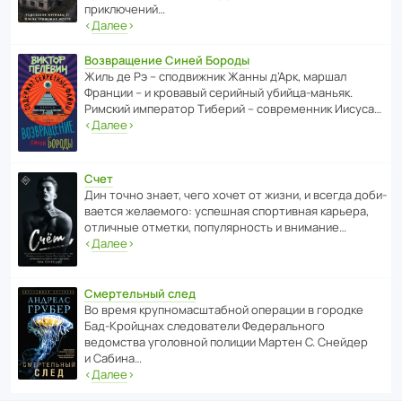
приключений…
‹
Далее
›
Возвращение Синей Бороды
Жиль де Рэ – спод­ви­жник Жанны д’Арк, маршал
Франции – и кровавый серийный убийца-маньяк.
Римский импе­ратор Тиберий – совре­менник Иисуса…
‹
Далее
›
Счет
Дин точно знает, чего хочет от жизни, и всегда доби­
ва­ется жела­е­мого: успе­шная спор­ти­вная карьера,
отли­чные отметки, попу­ля­р­ность и внимание…
‹
Далее
›
Смертельный след
Во время круп­но­мас­ш­та­бной операции в городке
Бад‑Крой­цнах следо­ва­тели Феде­раль­ного
ведомства уголо­вной полиции Мартен С. Снейдер
и Сабина…
‹
Далее
›