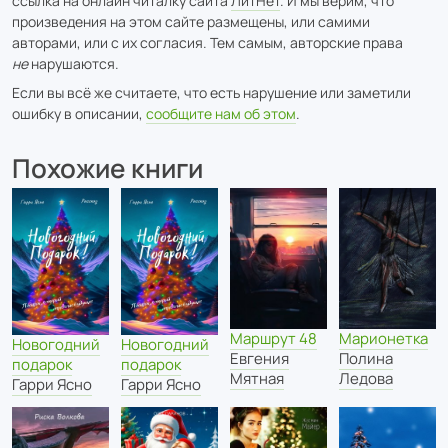
ссылка на онлайн читалку сайта
ЛитНет
. И мы верим, что
произведения на этом сайте размещены, или самими
авторами, или с их согласия. Тем самым, авторские права
не
нарушаются.
Если вы всё же считаете, что есть нарушение или заметили
ошибку в описании,
сообщите нам об этом
.
Похожие книги
Маршрут 48
Марионетка
Новогодний
Новогодний
Евгения
Полина
подарок
подарок
Мятная
Ледова
Гарри Ясно
Гарри Ясно