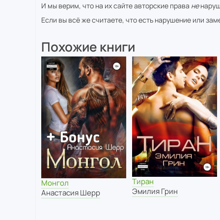
И мы верим, что на их сайте авторские права
не
наруш
Если вы всё же считаете, что есть нарушение или за
Похожие книги
Тиран
Монгол
Эмилия Грин
Анастасия Шерр