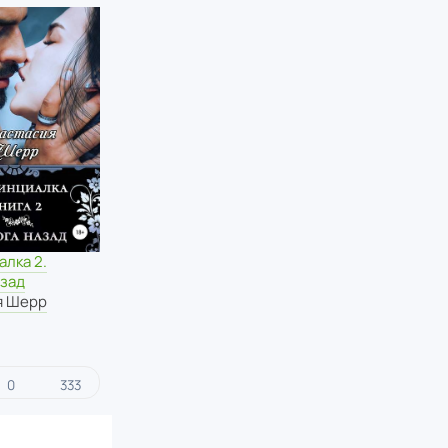
лка 2.
азад
я Шерр
0
333