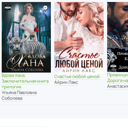
Провинциа
Вдова Хана.
Счастье любой ценой
Дорога н
Заключительная книга
Айрин Лакс
Анастаси
трилогии
Ульяна Павловна
Соболева