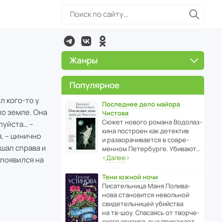
Жанры
Популярное
л кого-то у
Последнее дело майора
по земле. Она
Чистова
Сюжет нового романа Водо­ла­з­
луйста… –
кина пост­роен как дете­ктив
я, – цинично
и разво­ра­чи­ва­ется в совре­
ышал справа и
менном Пете­р­бурге. Убивают…
‹
Далее
›
 появился на
Тени южной ночи
Писа­тель­ница Маня Поли­ва­
нова стано­вится невольной
свиде­тель­ницей убийства
на тв-шоу. Спасаясь от твор­че­
с­кого кризиса, она приезжает…