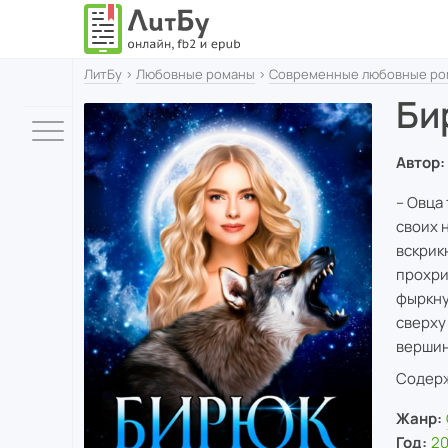
ЛитБу
›
Любовные романы
›
Современные любовные ро
Би
Автор:
– Овца 
своих 
вскрик
прохри
фыркну
сверху
вершин
Содерж
Жанр:
Год:
20