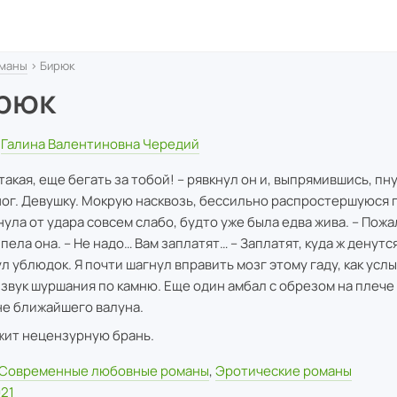
маны
› Бирюк
рюк
Галина Валентиновна Чередий
такая, еще бегать за тобой! – рявкнул он и, выпрямившись, пну
ног. Девушку. Мокрую насквозь, бессильно распростершуюся 
нула от удара совсем слабо, будто уже была едва жива. – Пожа
пела она. – Не надо… Вам заплатят… – Заплатят, куда ж денутс
л ублюдок. Я почти шагнул вправить мозг этому гаду, как усл
 звук шуршания по камню. Еще один амбал с обрезом на плече
е ближайшего валуна.
ит нецензурную брань.
Современные любовные романы
,
Эротические романы
21