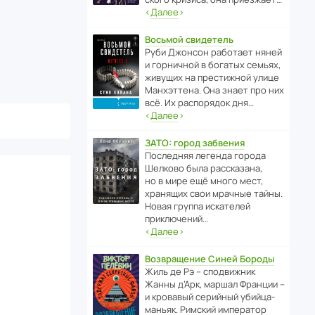
‹
Далее
›
Восьмой свидетель
Руби Джонсон рабо­тает няней
и горни­чной в богатых семьях,
живущих на прес­ти­жной улице
Манх­эт­тена. Она знает про них
всё. Их распо­рядок дня…
‹
Далее
›
ЗАТО: город забвения
После­дняя легенда города
Шелково была расска­зана,
но в мире ещё много мест,
хранящих свои мрачные тайны.
Новая группа иска­телей
приключений…
‹
Далее
›
Возвращение Синей Бороды
Жиль де Рэ – спод­ви­жник
Жанны д’Арк, маршал Франции –
и кровавый серийный убийца-
маньяк. Римский импе­ратор