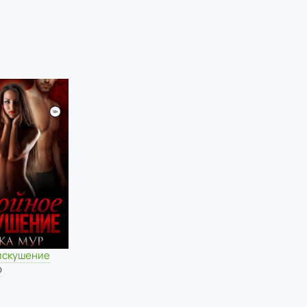
искушение
р