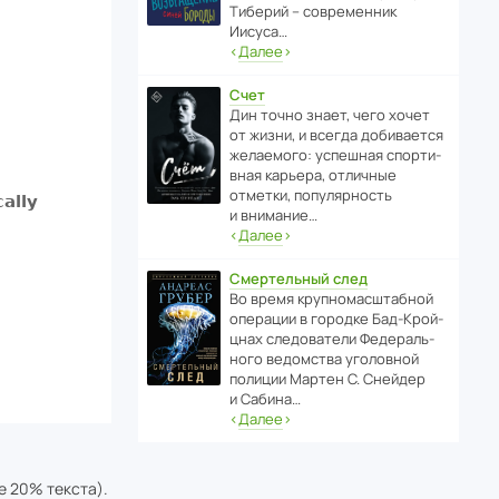
Тиберий – совре­менник
Иисуса…
‹
Далее
›
Счет
Дин точно знает, чего хочет
от жизни, и всегда доби­ва­ется
жела­е­мого: успе­шная спор­ти­
вная карьера, отли­чные
отметки, попу­ля­р­ность
и внимание…
‹
Далее
›
Смертельный след
Во время круп­но­мас­ш­та­бной
операции в городке Бад‑Крой­
цнах следо­ва­тели Феде­раль­
ного ведомства уголо­вной
полиции Мартен С. Снейдер
и Сабина…
‹
Далее
›
е 20% текста).