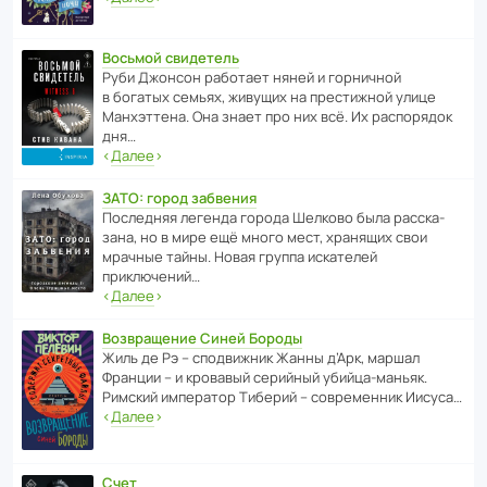
Восьмой свидетель
Руби Джонсон рабо­тает няней и горни­чной
в богатых семьях, живущих на прес­ти­жной улице
Манх­эт­тена. Она знает про них всё. Их распо­рядок
дня…
‹
Далее
›
ЗАТО: город забвения
После­дняя легенда города Шелково была расска­
зана, но в мире ещё много мест, хранящих свои
мрачные тайны. Новая группа иска­телей
приключений…
‹
Далее
›
Возвращение Синей Бороды
Жиль де Рэ – спод­ви­жник Жанны д’Арк, маршал
Франции – и кровавый серийный убийца-маньяк.
Римский импе­ратор Тиберий – совре­менник Иисуса…
‹
Далее
›
Счет