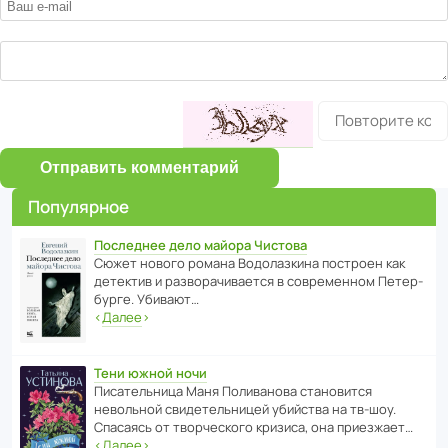
Отправить комментарий
Популярное
Последнее дело майора Чистова
Сюжет нового романа Водо­ла­з­кина пост­роен как
дете­ктив и разво­ра­чи­ва­ется в совре­менном Пете­р­
бурге. Убивают…
‹
Далее
›
Тени южной ночи
Писа­тель­ница Маня Поли­ва­нова стано­вится
невольной свиде­тель­ницей убийства на тв-шоу.
Спасаясь от твор­че­с­кого кризиса, она приезжает…
‹
Далее
›