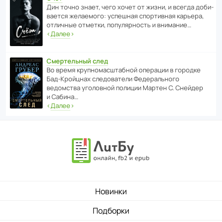
Дин точно знает, чего хочет от жизни, и всегда доби­
ва­ется жела­е­мого: успе­шная спор­ти­вная карьера,
отли­чные отметки, попу­ля­р­ность и внимание…
‹
Далее
›
Смертельный след
Во время круп­но­мас­ш­та­бной операции в городке
Бад‑Крой­цнах следо­ва­тели Феде­раль­ного
ведомства уголо­вной полиции Мартен С. Снейдер
и Сабина…
‹
Далее
›
Новинки
Подборки