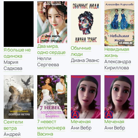
Два мира,
Обычные
Невидимая
Я больше не
одно сердце
люди
жизнь
одинока
Нелли
Диана Эванс
Александра
Мария
Сергеева
Кириллова
Садкова
Меченая
7 невест
Меченая
Сеятели
Ани Вебр
миллионера
Ани Вебр
ветра
Васина
Андрей