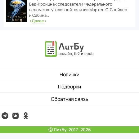
Бад‑Крой­цнах следо­ва­тели Феде­раль­ного
ведомства уголо­вной полиции Мартен С. Снейдер
и Сабина…
‹
Далее
›
Новинки
Подборки
Обратная связь
ⓒ ЛитБу, 2017–2026