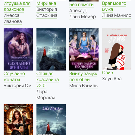
Игрушка для
Мириана
Враг моего
Без памяти
драконов
Виктория
мужа
Алекс Д
,
Инесса
Старкина
Лина Манило
Лана Мейер
Иванова
Сэйв
Спящая
Случайно
Выйду замуж
Хоуп Ава
красавица
женаты
по любви
v2.0
Виктория Ом
Мила Ваниль
Лара
Морская