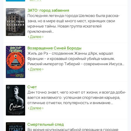
ЗАТО: город забвения
После­дняя легенда города Шелково была расска­
зана, но в мире ещё много мест, хранящих свои
мрачные тайны. Новая группа иска­телей
приключений…
‹
Далее
›
Возвращение Синей Бороды
Жиль де Рэ – спод­ви­жник Жанны д’Арк, маршал
Франции – и кровавый серийный убийца-маньяк.
Римский импе­ратор Тиберий – совре­менник Иисуса…
‹
Далее
›
Счет
Дин точно знает, чего хочет от жизни, и всегда доби­
ва­ется жела­е­мого: успе­шная спор­ти­вная карьера,
отли­чные отметки, попу­ля­р­ность и внимание…
‹
Далее
›
Смертельный след
Во время круп­но­мас­ш­та­бной операции в городке