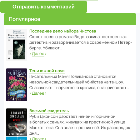
Отправить комментарий
Популярное
Последнее дело майора Чистова
Сюжет нового романа Водо­ла­з­кина пост­роен как
дете­ктив и разво­ра­чи­ва­ется в совре­менном Пете­р­
бурге. Убивают…
‹
Далее
›
Тени южной ночи
Писа­тель­ница Маня Поли­ва­нова стано­вится
невольной свиде­тель­ницей убийства на тв-шоу.
Спасаясь от твор­че­с­кого кризиса, она приезжает…
‹
Далее
›
Восьмой свидетель
Руби Джонсон рабо­тает няней и горни­чной
в богатых семьях, живущих на прес­ти­жной улице
Манх­эт­тена. Она знает про них всё. Их распо­рядок
дня…
‹
Далее
›