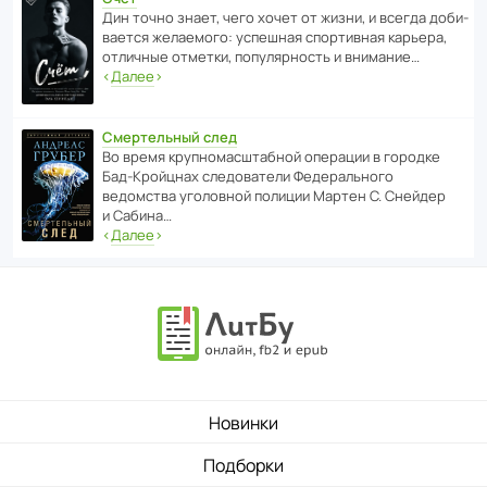
Дин точно знает, чего хочет от жизни, и всегда доби­
ва­ется жела­е­мого: успе­шная спор­ти­вная карьера,
отли­чные отметки, попу­ля­р­ность и внимание…
‹
Далее
›
Смертельный след
Во время круп­но­мас­ш­та­бной операции в городке
Бад‑Крой­цнах следо­ва­тели Феде­раль­ного
ведомства уголо­вной полиции Мартен С. Снейдер
и Сабина…
‹
Далее
›
Новинки
Подборки