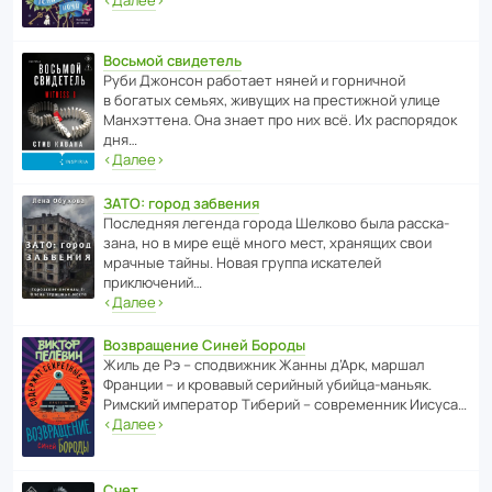
Восьмой свидетель
Руби Джонсон рабо­тает няней и горни­чной
в богатых семьях, живущих на прес­ти­жной улице
Манх­эт­тена. Она знает про них всё. Их распо­рядок
дня…
‹
Далее
›
ЗАТО: город забвения
После­дняя легенда города Шелково была расска­
зана, но в мире ещё много мест, хранящих свои
мрачные тайны. Новая группа иска­телей
приключений…
‹
Далее
›
Возвращение Синей Бороды
Жиль де Рэ – спод­ви­жник Жанны д’Арк, маршал
Франции – и кровавый серийный убийца-маньяк.
Римский импе­ратор Тиберий – совре­менник Иисуса…
‹
Далее
›
Счет