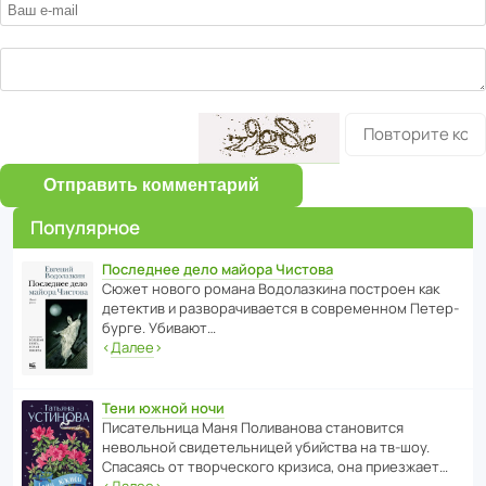
Отправить комментарий
Популярное
Последнее дело майора Чистова
Сюжет нового романа Водо­ла­з­кина пост­роен как
дете­ктив и разво­ра­чи­ва­ется в совре­менном Пете­р­
бурге. Убивают…
‹
Далее
›
Тени южной ночи
Писа­тель­ница Маня Поли­ва­нова стано­вится
невольной свиде­тель­ницей убийства на тв-шоу.
Спасаясь от твор­че­с­кого кризиса, она приезжает…
‹
Далее
›