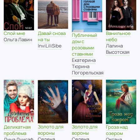
Давай снова
Спой мне
Ванильное
Публичный
на ты
Ольга Лавин
небо
дом с
InviLiliSibe
Лалина
розовыми
Высотская
ставнями
Екатерина
Тюрина
Погорельская
Золото для
Золото для
Деликатная
Гроза над
вороны
вороны
проблема
озером
Селена
Селена
Лина Луисаф
Оксана